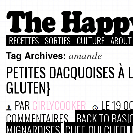
RECETTES
SORTIES
CULTURE
ABOUT
amande
Tag Archives:
PETITES DACQUOISES À 
GLUTEN}
PAR
GIRLYCOOKER
LE
19 O
COMMENTAIRES
BACK TO BASI
MIGNARDISES
CHEF, OUI CHEF!