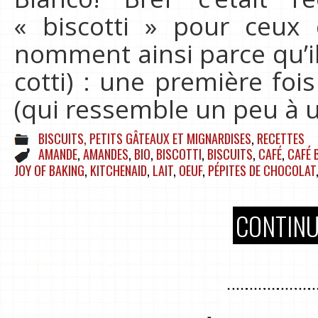
« biscotti » pour ceux
nomment ainsi parce qu’ils
cotti) : une première fo
(qui ressemble un peu à un
BISCUITS, PETITS GÂTEAUX ET MIGNARDISES
,
RECETTES
AMANDE
,
AMANDES
,
BIO
,
BISCOTTI
,
BISCUITS
,
CAFÉ
,
CAFÉ 
JOY OF BAKING
,
KITCHENAID
,
LAIT
,
OEUF
,
PÉPITES DE CHOCOLAT
CONTINU