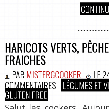
CONTINU
HARICOTS VERTS, PÊCH
FRAICHES
PAR
MISTERGCOOKER
LE
2
COMMENTAIRES
LÉGUMES ET V
GLUTEN FREE
Salut les cookers, Aujour