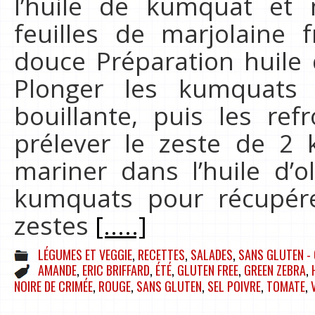
l’huile de kumquat et
feuilles de marjolaine f
douce Préparation huile
Plonger les kumquats
bouillante, puis les refr
prélever le zeste de 2
mariner dans l’huile d’o
kumquats pour récupérer
zestes
[.....]
LÉGUMES ET VEGGIE
,
RECETTES
,
SALADES
,
SANS GLUTEN - 
AMANDE
,
ERIC BRIFFARD
,
ÉTÉ
,
GLUTEN FREE
,
GREEN ZEBRA
,
NOIRE DE CRIMÉE
,
ROUGE
,
SANS GLUTEN
,
SEL POIVRE
,
TOMATE
,