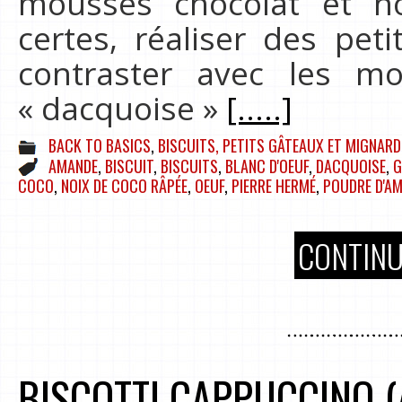
mousses chocolat et no
certes, réaliser des pet
contraster avec les m
« dacquoise »
[.....]
BACK TO BASICS
,
BISCUITS, PETITS GÂTEAUX ET MIGNARD
AMANDE
,
BISCUIT
,
BISCUITS
,
BLANC D'OEUF
,
DACQUOISE
,
G
COCO
,
NOIX DE COCO RÂPÉE
,
OEUF
,
PIERRE HERMÉ
,
POUDRE D'A
CONTINU
BISCOTTI CAPPUCCINO (