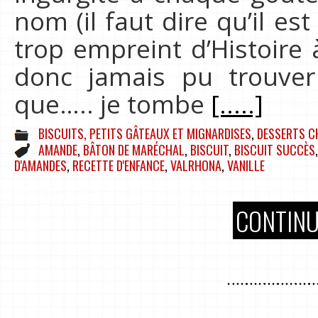
nom (il faut dire qu’il es
trop empreint d’Histoire 
donc jamais pu trouver
que….. je tombe
[.....]
BISCUITS, PETITS GÂTEAUX ET MIGNARDISES
,
DESSERTS C
AMANDE
,
BÂTON DE MARÉCHAL
,
BISCUIT
,
BISCUIT SUCCÈS
D'AMANDES
,
RECETTE D'ENFANCE
,
VALRHONA
,
VANILLE
CONTINU