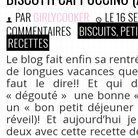
PAR
GIRLYCOOKER
LE
16 S
COMMENTAIRES
BISCUITS, PE
RECETTES
Le blog fait enfin sa rentr
de longues vacances qu
faut le dire!! Et qui d
« dégouté » une bonne «
un « bon petit déjeuner 
réveil)! Et aujourd’hui j
deux avec cette recette d