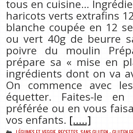
tous en cuisine… Ingrédie
haricots verts extrafins 
blanche coupée en 12 se
ou vert 40g de beurre sal
poivre du moulin Prép
prépare sa « mise en pla
ingrédients dont on va av
On commence avec les h
équetter. Faites-le e
préférée ou en vous fais
vos enfants.
[.....]
LÉGUMES ET VEGGIE
,
RECETTES
,
SANS GLUTEN - GLUTEN F