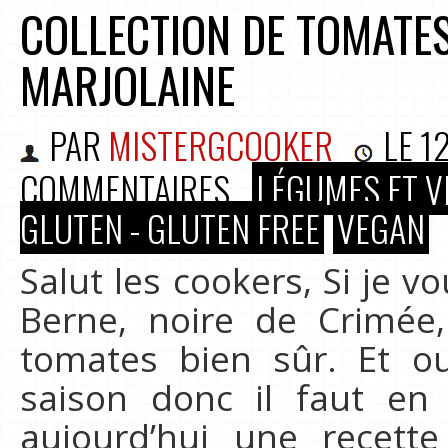
COLLECTION DE TOMATES
MARJOLAINE
PAR
MISTERGCOOKER
LE
1
COMMENTAIRES
LÉGUMES ET V
GLUTEN - GLUTEN FREE
VEGAN
Salut les cookers, Si je v
Berne, noire de Crimé
tomates bien sûr. Et 
saison donc il faut en 
aujourd’hui une recett