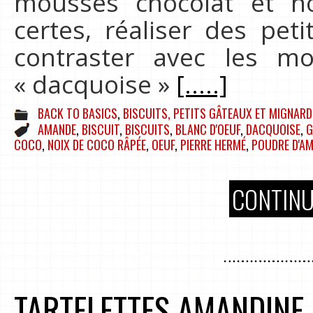
mousses chocolat et no
certes, réaliser des pet
contraster avec les m
« dacquoise »
[.....]
BACK TO BASICS
,
BISCUITS, PETITS GÂTEAUX ET MIGNARD
AMANDE
,
BISCUIT
,
BISCUITS
,
BLANC D'OEUF
,
DACQUOISE
,
G
COCO
,
NOIX DE COCO RÂPÉE
,
OEUF
,
PIERRE HERMÉ
,
POUDRE D'A
CONTINU
TARTELETTES AMANDINE 