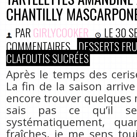
CHANTILLY MASCARPONE
PAR
GIRLYCOOKER
LE
30 S
COMMENTAIRES
DESSERTS FRU
CLAFOUTIS SUCRÉES
Après le temps des cerise
La fin de la saison arri
encore trouver quelques my
sais pas ce qu’il 
systématiquement, qua
fraîches, je me sens tou