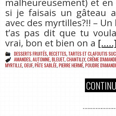
malheureusement) et en g
si je faisais un gâteau
avec des myrtilles?!! – Un
t’as pas dit que tu voula
vrai, bon et bien on a
[.....
DESSERTS FRUITÉS
,
RECETTES
,
TARTES ET CLAFOUTIS SUC
AMANDES
,
AUTOMNE
,
BLEUET
,
CHANTILLY
,
CRÈME D'AMAND
MYRTILLE
,
OEUF
,
PÂTE SABLÉE
,
PIERRE HERMÉ
,
POUDRE D'AMAND
CONTINU