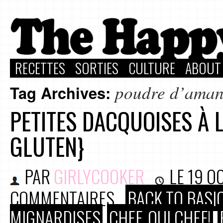
RECETTES
SORTIES
CULTURE
ABOUT
poudre d’ama
Tag Archives:
PETITES DACQUOISES À 
GLUTEN}
PAR
GIRLYCOOKER
LE
19 O
COMMENTAIRES
BACK TO BASI
MIGNARDISES
CHEF, OUI CHEF!