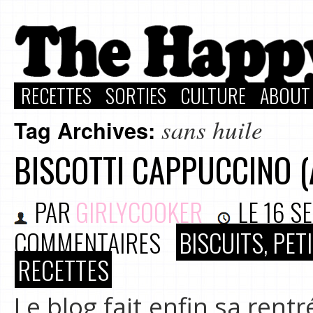
RECETTES
SORTIES
CULTURE
ABOUT
sans huile
Tag Archives:
BISCOTTI CAPPUCCINO (
PAR
GIRLYCOOKER
LE
16 S
COMMENTAIRES
BISCUITS, PE
RECETTES
Le blog fait enfin sa rentr