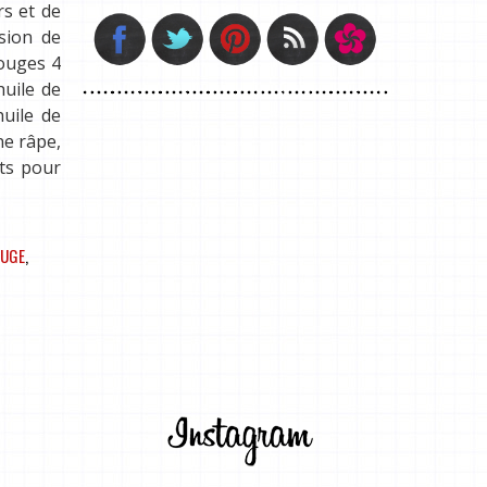
rs et de
asion de
rouges 4
uile de
huile de
ne râpe,
ats pour
UGE
,