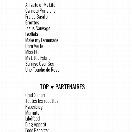
A Taste of My Life
Carnets Parisiens
Fraise Basilic
Griottes
Jesus Sauvage
Lealiola
Make my Lemonade
Pom Verte
Miss Etc
My Little Fabric
Sunrise Over Sea
Une Touche de Rose
TOP ♥ PARTENAIRES
Chef Simon
Toutes les recettes
Paperblog
Marmiton
Libéfood
Blog Appetit
Food Reporter