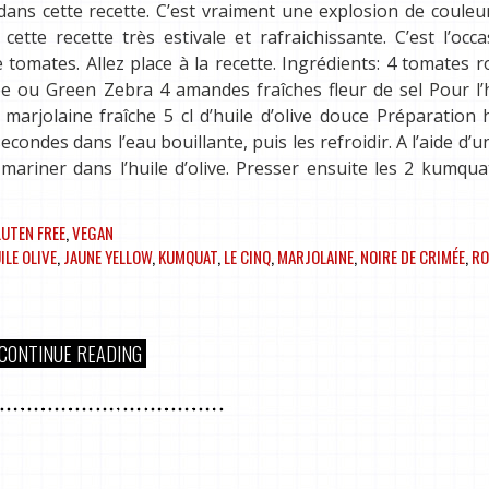
e dans cette recette. C’est vraiment une explosion de couleu
ette recette très estivale et rafraichissante. C’est l’occ
e tomates. Allez place à la recette. Ingrédients: 4 tomates 
 ou Green Zebra 4 amandes fraîches fleur de sel Pour l’h
arjolaine fraîche 5 cl d’huile d’olive douce Préparation 
ondes dans l’eau bouillante, puis les refroidir. A l’aide d’u
mariner dans l’huile d’olive. Presser ensuite les 2 kumqu
LUTEN FREE
,
VEGAN
ILE OLIVE
,
JAUNE YELLOW
,
KUMQUAT
,
LE CINQ
,
MARJOLAINE
,
NOIRE DE CRIMÉE
,
RO
CONTINUE READING