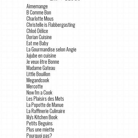
Aimemange
B Comme Bon
Charlotte Mous
Christelle is Flabbergasting
Chloé Délice
Dorian Cuisine
Eat me Baby
La Gourmandise selon Angie
Jujube en cuisine
Je veux être Bonne
Madame Gateau
Little Bouillon
Megandcook
Mercotte
Now I'm a Cook
Les Plaisirs des Mets
La Popotte de Manue
La Raffinerie Culinaire
lily's Kitchen Book
Petits Beguins
Plus une miette
Pourquoi pas?