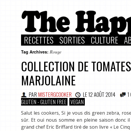
RECETTES
SORTIES
CULTURE
A
Rouge
Tag Archives:
COLLECTION DE TOMATES
MARJOLAINE
PAR
MISTERGCOOKER
LE
12 AOÛT 2014
1
GLUTEN - GLUTEN FREE
VEGAN
Salut les cookers, Si je vous dis green zebra, r
sûr. Et oui nous somme en pleine saison donc il 
grand chef Eric Briffard tiré de son livre « Le Ci