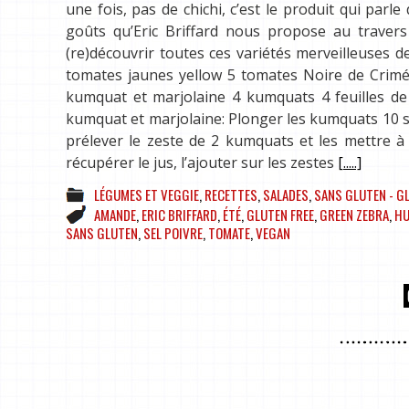
une fois, pas de chichi, c’est le produit qui parl
goûts qu’Eric Briffard nous propose au travers c
(re)découvrir toutes ces variétés merveilleuses d
tomates jaunes yellow 5 tomates Noire de Crimée
kumquat et marjolaine 4 kumquats 4 feuilles de m
kumquat et marjolaine: Plonger les kumquats 10 sec
prélever le zeste de 2 kumquats et les mettre à 
récupérer le jus, l’ajouter sur les zestes
[.....]
LÉGUMES ET VEGGIE
,
RECETTES
,
SALADES
,
SANS GLUTEN - G
AMANDE
,
ERIC BRIFFARD
,
ÉTÉ
,
GLUTEN FREE
,
GREEN ZEBRA
,
HU
SANS GLUTEN
,
SEL POIVRE
,
TOMATE
,
VEGAN