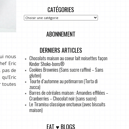
CATÉGORIES
ABONNEMENT
DERNIERS ARTICLES
oui nous
Chocolats maison au coeur lait noisettes façon
hef Eric
Kinder Shoko-bons®
Cookies Brownies (Sans sucre raffiné – Sans
, pas de
gluten)
 qu’Eric
Tourte d’automne au potimarron (Torta di
r toutes
zucca)
Barres de céréales maison : Amandes effilées –
Cranberries – Chocolat noir (sans sucre)
Le Tiramisu classique onctueux (avec biscuits
maison)
EAT ♥ BLOGS