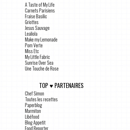
A Taste of My Life
Carnets Parisiens
Fraise Basilic
Griottes
Jesus Sauvage
Lealiola
Make my Lemonade
Pom Verte
Miss Etc
My Little Fabric
Sunrise Over Sea
Une Touche de Rose
TOP ♥ PARTENAIRES
Chef Simon
Toutes les recettes
Paperblog
Marmiton
Libéfood
Blog Appetit
Food Reporter