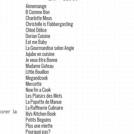
Aimemange
B Comme Bon
Charlotte Mous
Christelle is Flabbergasting
Chloé Délice
Dorian Cuisine
Eat me Baby
La Gourmandise selon Angie
Jujube en cuisine
Je veux être Bonne
Madame Gateau
Little Bouillon
Megandcook
Mercotte
Now I'm a Cook
Les Plaisirs des Mets
La Popotte de Manue
La Raffinerie Culinaire
orer la
lily's Kitchen Book
Petits Beguins
Plus une miette
Pourquoi pas?