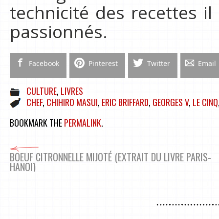
technicité des recettes il
passionnés.
Facebook
Pinterest
Twitter
Email
CULTURE
,
LIVRES
CHEF
,
CHIHIRO MASUI
,
ERIC BRIFFARD
,
GEORGES V
,
LE CINQ
BOOKMARK THE
PERMALINK
.
BOEUF CITRONNELLE MIJOTÉ (EXTRAIT DU LIVRE PARIS-
HANOI)