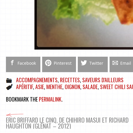
Facebook
Pinterest
Twitter
Email
ACCOMPAGNEMENTS
,
RECETTES
,
SAVEURS D'AILLEURS
APÉRITIF
,
ASIE
,
MENTHE
,
OIGNON
,
SALADE
,
SWEET CHILI SA
BOOKMARK THE
PERMALINK
.
ERIC BRIFFARD LE CINQ, DE CHIHIRO MASUI ET RICHARD
HAUGHTON (GLÉNAT – 2012)