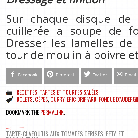
Sur chaque disque de fe
cuillerée a soupe de f
Dresser les lamelles de
tour de moulin à poivre et
Facebook
Pinterest
Twitter
Email
RECETTES
,
TARTES ET TOURTES SALÉES
BOLETS
,
CÈPES
,
CURRY
,
ERIC BRIFFARD
,
FONDUE D'AUBERGI
BOOKMARK THE
PERMALINK
.
TARTE-CLAFOUTIS AUX TOMATES CERISES, FETA ET