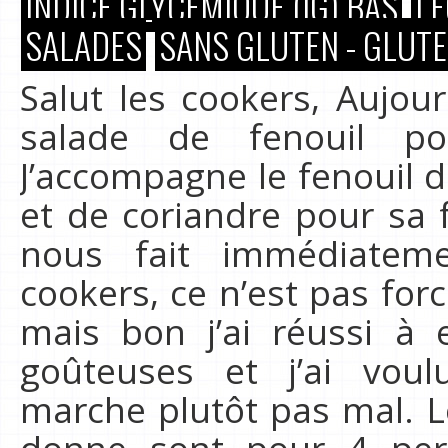
INDICE GLYCÉMIQUE (IG) BAS
LÉ
SALADES
SANS GLUTEN - GLUTE
Salut les cookers, Aujou
salade de fenouil po
J’accompagne le fenouil 
et de coriandre pour sa 
nous fait immédiateme
cookers, ce n’est pas for
mais bon j’ai réussi à
goûteuses et j’ai voulu
marche plutôt pas mal. L
donne sont pour 4 per