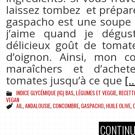
laissez tombez et prépare
gaspacho est une soupe 
j’aime quand je dégus
délicieux goût de toma
d’oignon. Ainsi, mon co
maraîchers et d’achet
tomates jusqu’à ce que
[..
INDICE GLYCÉMIQUE (IG) BAS
,
LÉGUMES ET VEGGIE
,
RECETT
VEGAN
AIL
,
ANDALOUSIE
,
CONCOMBRE
,
GASPACHO
,
HUILE OLIVE
,
CONTINU