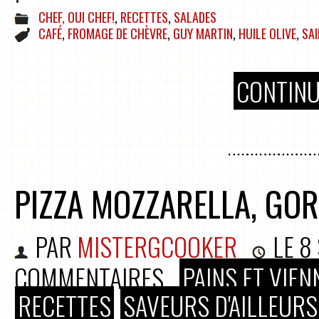
CHEF, OUI CHEF!
,
RECETTES
,
SALADES
CAFÉ
,
FROMAGE DE CHÈVRE
,
GUY MARTIN
,
HUILE OLIVE
,
SA
CONTINU
PIZZA MOZZARELLA, GO
PAR
MISTERGCOOKER
LE
8
COMMENTAIRES
PAINS ET VIEN
RECETTES
SAVEURS D'AILLEURS