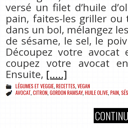
versé un filet d’huile d’
pain, faites-les griller o
dans un bol, mélangez les 
de sésame, le sel, le poiv
Découpez votre avocat e
coupez votre avocat en
Ensuite,
[.....]
LÉGUMES ET VEGGIE
,
RECETTES
,
VEGAN
AVOCAT
,
CITRON
,
GORDON RAMSAY
,
HUILE OLIVE
,
PAIN
,
SÉ
CONTINU