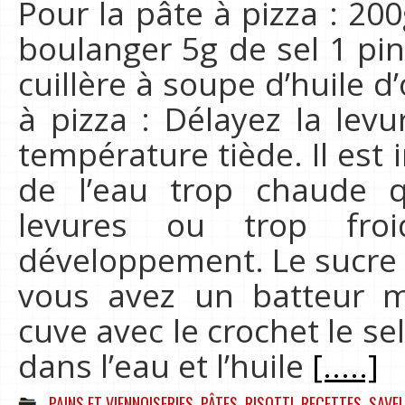
Pour la pâte à pizza : 20
boulanger 5g de sel 1 pin
cuillère à soupe d’huile d
à pizza : Délayez la levu
température tiède. Il est 
de l’eau trop chaude q
levures ou trop froi
développement. Le sucre se
vous avez un batteur m
cuve avec le crochet le sel
dans l’eau et l’huile
[.....]
PAINS ET VIENNOISERIES
,
PÂTES, RISOTTI
,
RECETTES
,
SAVEU