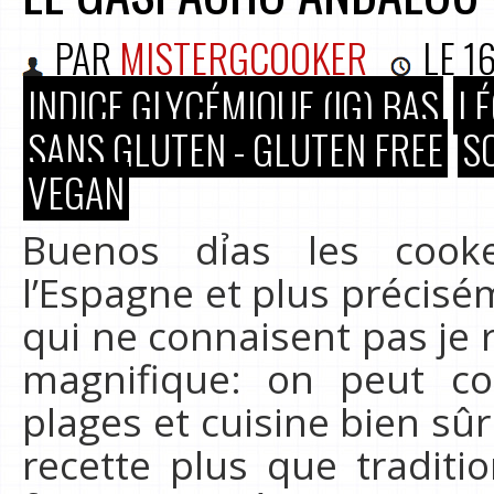
PAR
MISTERGCOOKER
LE
16
INDICE GLYCÉMIQUE (IG) BAS
LÉ
SANS GLUTEN - GLUTEN FREE
S
VEGAN
Buenos dỉas les cooker
l’Espagne et plus précisé
qui ne connaisent pas je
magnifique: on peut com
plages et cuisine bien sû
recette plus que tradit