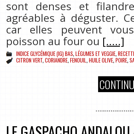
sont denses et filand
agréables à déguster. C
car elles peuvent vou
poisson au four ou
[.....]
INDICE GLYCÉMIQUE (IG) BAS
,
LÉGUMES ET VEGGIE
,
RECETT
CITRON VERT
,
CORIANDRE
,
FENOUIL
,
HUILE OLIVE
,
POIRE
,
S
CONTINU
LE GASPACHO ANDALOU 