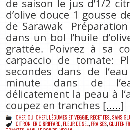
de saison le jus d’1/2 cit
d’olive douce 1 gousse de
de Sarawak Préparation 
dans un bol l’huile d’oli
grattée. Poivrez à sa c
carpaccio de tomate: P
secondes dans de l’eau b
minute dans de l’ea
délicatement la peau à l’
coupez en tranches
[.....]
CHEF, OUI CHEF!
,
LÉGUMES ET VEGGIE
,
RECETTES
,
SANS GL
CITRON
,
ERIC BRIFFARD
,
FLEUR DE SEL
,
FRAISES
,
GLUTEN FR