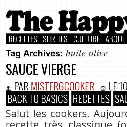
RECETTES
SORTIES
CULTURE
ABOUT
huile olive
Tag Archives:
SAUCE VIERGE
PAR
MISTERGCOOKER
LE
10
BACK TO BASICS
RECETTES
SA
Salut les cookers, Aujou
recette très classique (