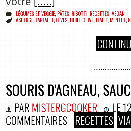
votre
[.....]
LÉGUMES ET VEGGIE
,
PÂTES, RISOTTI
,
RECETTES
,
VEGAN
ASPERGE
,
FARFALLE
,
FÈVES
,
HUILE OLIVE
,
ITALIE
,
MENTHE
,
N
CONTINU
SOURIS D’AGNEAU, SAUC
PAR
MISTERGCOOKER
LE
1
COMMENTAIRES
RECETTES
VI