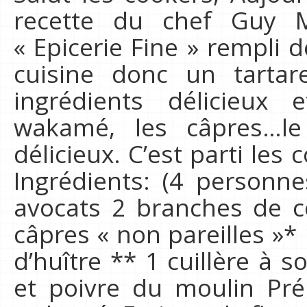
recette du chef Guy M
« Epicerie Fine » rempli 
cuisine donc un tartar
ingrédients délicieux
wakamé, les câpres…le 
délicieux. C’est parti les 
Ingrédients: (4 personn
avocats 2 branches de cé
câpres « non pareilles »*
d’huître ** 1 cuillère à s
et poivre du moulin Prép