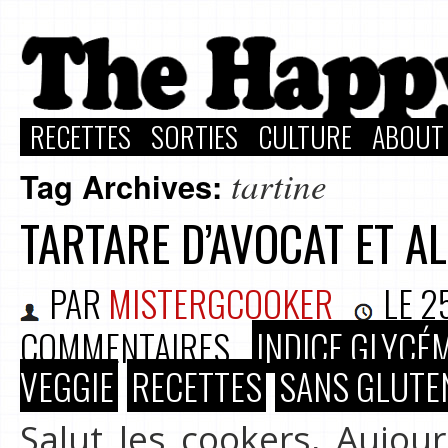
RECETTES
SORTIES
CULTURE
ABOUT
tartine
Tag Archives:
TARTARE D’AVOCAT ET 
PAR
MISTERGCOOKER
LE
2
COMMENTAIRES
INDICE GLYCÉM
VEGGIE
RECETTES
SANS GLUTEN
Salut les cookers, Aujou