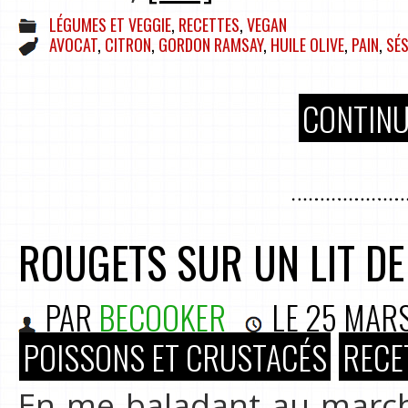
LÉGUMES ET VEGGIE
,
RECETTES
,
VEGAN
AVOCAT
,
CITRON
,
GORDON RAMSAY
,
HUILE OLIVE
,
PAIN
,
SÉ
CONTINU
ROUGETS SUR UN LIT DE
PAR
BECOOKER
LE
25 MARS
POISSONS ET CRUSTACÉS
RECE
En me baladant au marché