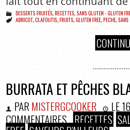
lait tout en continuant d
DESSERTS FRUITÉS
,
RECETTES
,
SANS GLUTEN - GLUTEN FR
ABRICOT
,
CLAFOUTIS
,
FRUITS
,
GLUTEN FREE
,
PECHE
,
SANS
CONTINU
BURRATA ET PÊCHES BL
PAR
MISTERGCOOKER
LE
16
COMMENTAIRES
RECETTES
SA