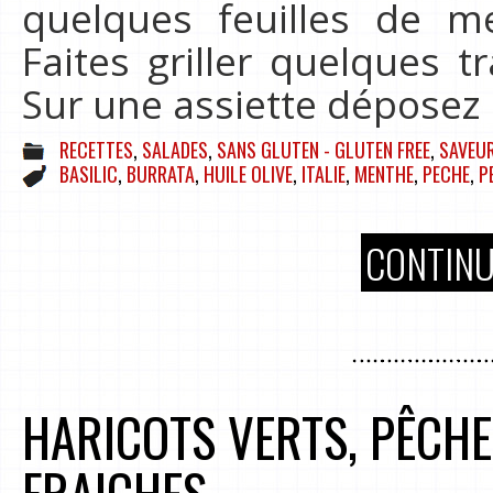
quelques feuilles de me
Faites griller quelques 
Sur une assiette déposez
RECETTES
,
SALADES
,
SANS GLUTEN - GLUTEN FREE
,
SAVEUR
BASILIC
,
BURRATA
,
HUILE OLIVE
,
ITALIE
,
MENTHE
,
PECHE
,
P
CONTINU
HARICOTS VERTS, PÊCH
FRAICHES