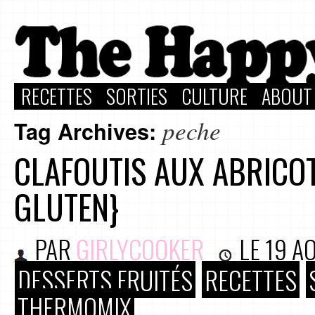
RECETTES
SORTIES
CULTURE
ABOUT
peche
Tag Archives:
CLAFOUTIS AUX ABRICOT
GLUTEN}
PAR
GIRLYCOOKER
LE
19 A
DESSERTS FRUITÉS
RECETTES
THERMOMIX