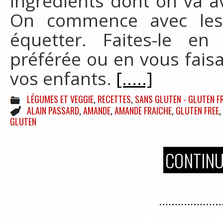
ingrédients dont on va av
On commence avec les h
équetter. Faites-le e
préférée ou en vous fais
vos enfants.
[.....]
LÉGUMES ET VEGGIE
,
RECETTES
,
SANS GLUTEN - GLUTEN F
ALAIN PASSARD
,
AMANDE
,
AMANDE FRAICHE
,
GLUTEN FREE
,
GLUTEN
CONTINU