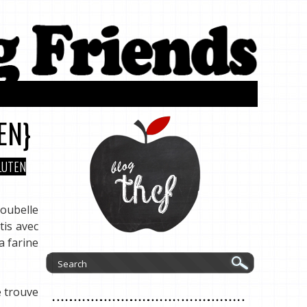
EN}
LUTEN
poubelle
tis avec
a farine
e trouve