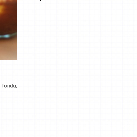
.
t fondu,