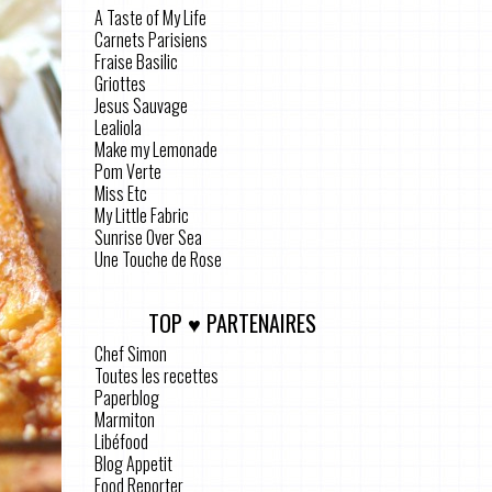
A Taste of My Life
Carnets Parisiens
Fraise Basilic
Griottes
Jesus Sauvage
Lealiola
Make my Lemonade
Pom Verte
Miss Etc
My Little Fabric
Sunrise Over Sea
Une Touche de Rose
TOP ♥ PARTENAIRES
Chef Simon
Toutes les recettes
Paperblog
Marmiton
Libéfood
Blog Appetit
Food Reporter