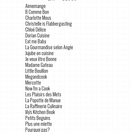
Aimemange
B Comme Bon
Charlotte Mous
Christelle is Flabbergasting
Chloé Délice
Dorian Cuisine
Eat me Baby
La Gourmandise selon Angie
Jujube en cuisine
Je veux être Bonne
Madame Gateau
Little Bouillon
Megandcook
Mercotte
Now I'm a Cook
Les Plaisirs des Mets
La Popotte de Manue
La Raffinerie Culinaire
lily's Kitchen Book
Petits Beguins
Plus une miette
Pourquoi pas?