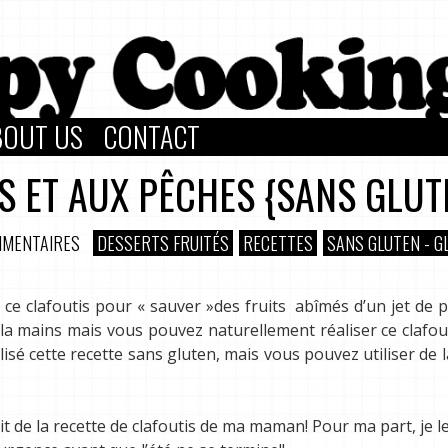
BOUT US
CONTACT
S ET AUX PÊCHES {SANS GLUT
MMENTAIRES
DESSERTS FRUITÉS
RECETTES
SANS GLUTEN - G
isé ce clafoutis pour « sauver »des fruits abîmés d’un jet de 
 la mains mais vous pouvez naturellement réaliser ce clafou
éalisé cette recette sans gluten, mais vous pouvez utiliser de l
git de la recette de clafoutis de ma maman! Pour ma part, je l