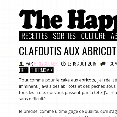
RECETTES
SORTIES
CULTURE
A
CLAFOUTIS AUX ABRICOT
PAR
GIRLYCOOKER
LE
19 AOÛT 2015
1 CO
FREE
THERMOMIX
Tout comme pour
le cake aux abricots
, j’ai réal
imminent. J’avais des abricots et des pêches sous
tous les fruits qui vous passent par la tête! J’ai r
sans difficulté.
Je précise, comme ultime gage de qualité, qu’il s’a