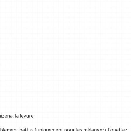
ïzena, la levure.
alablement battus (uniquement pour les mélanger). Fouettez.