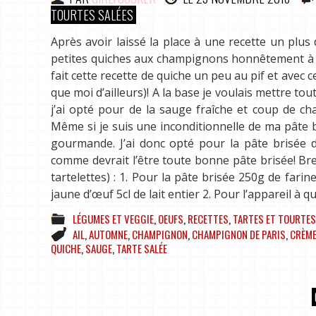
TOURTES SALÉES
Après avoir laissé la place à une recette un plu
petites quiches aux champignons honnêtement à to
fait cette recette de quiche un peu au pif et avec ce
que moi d’ailleurs)! A la base je voulais mettre to
j’ai opté pour de la sauge fraîche et coup de cha
Même si je suis une inconditionnelle de ma pâte bri
gourmande. J’ai donc opté pour la pâte brisée d
comme devrait l’être toute bonne pâte brisée! Bre
tartelettes) : 1. Pour la pâte brisée 250g de far
jaune d’œuf 5cl de lait entier 2. Pour l’appareil 
LÉGUMES ET VEGGIE
,
OEUFS
,
RECETTES
,
TARTES ET TOURTES
AIL
,
AUTOMNE
,
CHAMPIGNON
,
CHAMPIGNON DE PARIS
,
CRÈME
QUICHE
,
SAUGE
,
TARTE SALÉE