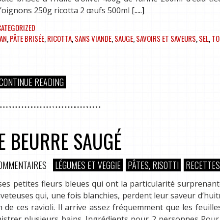
0g d’oignons 250g ricotta 2 œufs 500ml
[.....]
ATEGORIZED
AN
,
PÂTE BRISÉE
,
RICOTTA
,
SANS VIANDE
,
SAUGE
,
SAVOIRS ET SAVEURS
,
SEL
,
TO
CONTINUE READING
E BEURRE SAUGÉ
COMMENTAIRES
LÉGUMES ET VEGGIE
PÂTES, RISOTTI
RECETTES
 petites fleurs bleues qui ont la particularité surprenant
veteuses qui, une fois blanchies, perdent leur saveur d’huitr
 de ces ravioli. Il arrive assez fréquemment que les feuille
nistrer plusieurs bains. Ingrédients pour 2 personnes Pour