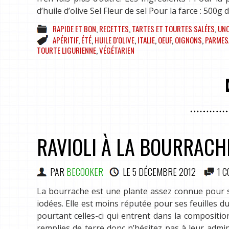
d’huile d’olive Sel Fleur de sel Pour la farce : 50
RAPIDE ET BON
,
RECETTES
,
TARTES ET TOURTES SALÉES
,
UNC
APÉRITIF
,
ÉTÉ
,
HUILE D'OLIVE
,
ITALIE
,
OEUF
,
OIGNONS
,
PARMES
TOURTE LIGURIENNE
,
VÉGÉTARIEN
RAVIOLI À LA BOURRACH
PAR
BECOOKER
LE
5 DÉCEMBRE 2012
1 
La bourrache est une plante assez connue pour ses
iodées. Elle est moins réputée pour ses feuilles du
pourtant celles-ci qui entrent dans la composition
remplies de terre donc n’hésitez pas à leur admi