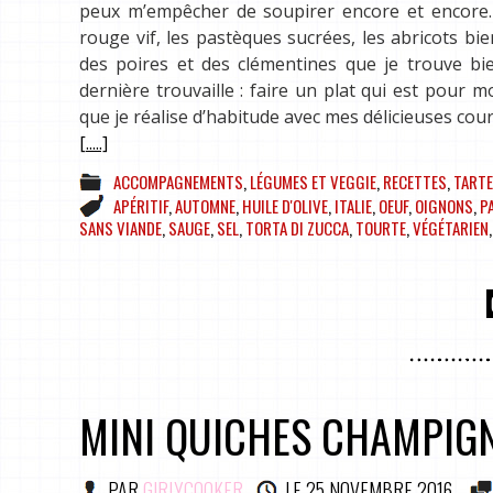
peux m’empêcher de soupirer encore et encore
rouge vif, les pastèques sucrées, les abricots b
des poires et des clémentines que je trouve bie
dernière trouvaille : faire un plat qui est pour 
que je réalise d’habitude avec mes délicieuses co
[.....]
ACCOMPAGNEMENTS
,
LÉGUMES ET VEGGIE
,
RECETTES
,
TARTE
APÉRITIF
,
AUTOMNE
,
HUILE D'OLIVE
,
ITALIE
,
OEUF
,
OIGNONS
,
P
SANS VIANDE
,
SAUGE
,
SEL
,
TORTA DI ZUCCA
,
TOURTE
,
VÉGÉTARIEN
MINI QUICHES CHAMPIGN
PAR
GIRLYCOOKER
LE
25 NOVEMBRE 2016