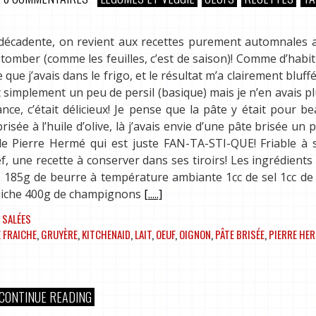
s décadente, on revient aux recettes purement automnales 
mber (comme les feuilles, c’est de saison)! Comme d’habitu
 que j’avais dans le frigo, et le résultat m’a clairement bluffé
ut simplement un peu de persil (basique) mais je n’en avais p
nce, c’était délicieux! Je pense que la pâte y était pour b
sée à l’huile d’olive, là j’avais envie d’une pâte brisée un 
e Pierre Hermé qui est juste FAN-TA-STI-QUE! Friable à s
f, une recette à conserver dans ses tiroirs! Les ingrédients
ine 185g de beurre à température ambiante 1cc de sel 1cc de
à quiche 400g de champignons
[.....]
 SALÉES
 FRAICHE
,
GRUYÈRE
,
KITCHENAID
,
LAIT
,
OEUF
,
OIGNON
,
PÂTE BRISÉE
,
PIERRE HE
CONTINUE READING