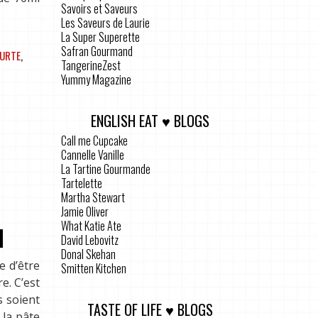
Savoirs et Saveurs
Les Saveurs de Laurie
La Super Superette
Safran Gourmand
URTE
,
TangerineZest
Yummy Magazine
ENGLISH EAT ♥ BLOGS
Call me Cupcake
Cannelle Vanille
La Tartine Gourmande
Tartelette
Martha Stewart
Jamie Oliver
What Katie Ate
David Lebovitz
Donal Skehan
e d’être
Smitten Kitchen
e. C’est
s soient
TASTE OF LIFE ♥ BLOGS
 la pâte