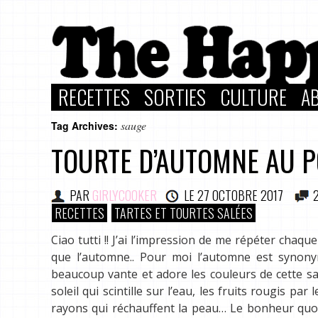
RECETTES
SORTIES
CULTURE
A
sauge
Tag Archives:
TOURTE D’AUTOMNE AU P
PAR
GIRLYCOOKER
LE
27 OCTOBRE 2017
RECETTES
TARTES ET TOURTES SALÉES
Ciao tutti !! J’ai l’impression de me répéter chaque
que l’automne.. Pour moi l’automne est synonym
beaucoup vante et adore les couleurs de cette sai
soleil qui scintille sur l’eau, les fruits rougis pa
rayons qui réchauffent la peau… Le bonheur quoi!