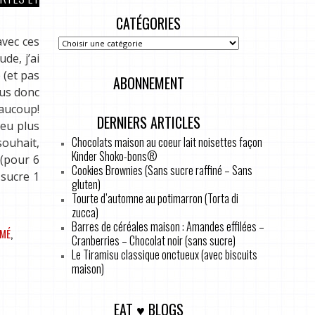
CATÉGORIES
avec ces
de, j’ai
 (et pas
ABONNEMENT
lus donc
eaucoup!
DERNIERS ARTICLES
peu plus
Chocolats maison au coeur lait noisettes façon
ouhait,
Kinder Shoko-bons®
 (pour 6
Cookies Brownies (Sans sucre raffiné – Sans
 sucre 1
gluten)
Tourte d’automne au potimarron (Torta di
zucca)
Barres de céréales maison : Amandes effilées –
RMÉ
,
Cranberries – Chocolat noir (sans sucre)
Le Tiramisu classique onctueux (avec biscuits
maison)
EAT ♥ BLOGS