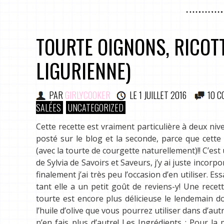
TOURTE OIGNONS, RICOT
LIGURIENNE)
PAR
GIRLYCOOKER
LE
1 JUILLET 2016
10 
SALÉES
UNCATEGORIZED
Cette recette est vraiment particulière à deux niv
posté sur le blog et la seconde, parce que cett
(avec la tourte de courgette naturellement)!! C’est 
de Sylvia de Savoirs et Saveurs, j’y ai juste incorp
finalement j’ai très peu l’occasion d’en utiliser. Ess
tant elle a un petit goût de reviens-y! Une recet
tourte est encore plus délicieuse le lendemain do
l’huile d’olive que vous pourrez utiliser dans d’au
n’en fais plus d’autre! Les Ingrédients : Pour la 