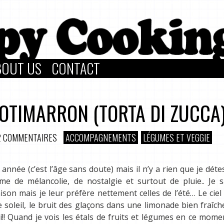
BOUT US
CONTACT
OTIMARRON (TORTA DI ZUCCA
2 COMMENTAIRES
ACCOMPAGNEMENTS
LÉGUMES ET VEGGIE
 année (c’est l’âge sans doute) mais il n’y a rien que je déte
e de mélancolie, de nostalgie et surtout de pluie.. Je s
son mais je leur préfère nettement celles de l’été… Le ciel 
r le soleil, le bruit des glaçons dans une limonade bien fraîche
! Quand je vois les étals de fruits et légumes en ce mome