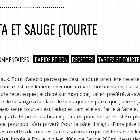
TA ET SAUGE (TOURTE
COMMENTAIRES
RAPIDE ET BON
RECETTES
TARTES ET TOURTE
eaux. Tout d’abord parce que c’est la toute première recette 
e tourte est réellement devenue un « incontournable » à l
une recette que j’ai chipé sur mon blog italien préféré, à savo
oré de la sauge à la place de la marjolaine parce que j’adore ç
ayez cette tourte c’est l’adopter tant elle est facile à faire e
te parfaite pour les beaux jours et pour les apéros! En plu
nc pourquoi s’en priver? Pour la pâte il s’agit d’une pâte 
tres recettes de tourtes, tartes salées ou quiche! Personnelle
pâte brisée à l’huile d’olive: 400g de farine 200ml d’eau ti