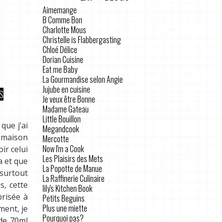
Aimemange
B Comme Bon
Charlotte Mous
Christelle is Flabbergasting
Chloé Délice
Dorian Cuisine
Eat me Baby
La Gourmandise selon Angie
Jujube en cuisine
S
Je veux être Bonne
Madame Gateau
Little Bouillon
que j’ai
Megandcook
a maison
Mercotte
Now I'm a Cook
ir celui
Les Plaisirs des Mets
a et que
La Popotte de Manue
t surtout
La Raffinerie Culinaire
s, cette
lily's Kitchen Book
brisée à
Petits Beguins
Plus une miette
ment, je
Pourquoi pas?
ède 70ml