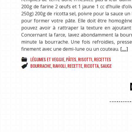
200g de farine 2 œufs et 1 jaune 1 cc d’huile d’o
250g) 200g de ricotta sel, poivre pour la sauce u
pour former votre pâte. Elle doit être homogène 
pouvez avoir à rattraper la texture en ajoutan
Concernant la farce, lavez abondamment la bourra
minute la bourrache. Une fois refroidies, press
finement avec une demi-lune ou un couteau.
[.....]
LÉGUMES ET VEGGIE
,
PÂTES, RISOTTI
,
RECETTES
BOURRACHE
,
RAVIOLI
,
RECETTE
,
RICOTTA
,
SAUGE