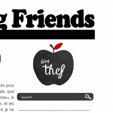
)
ste plus
ais que
bleu, le
, et les
nt je ne