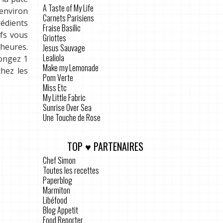
A Taste of My Life
(environ
Carnets Parisiens
rédients
Fraise Basilic
ufs vous
Griottes
heures.
Jesus Sauvage
Lealiola
longez 1
Make my Lemonade
chez les
Pom Verte
Miss Etc
My Little Fabric
Sunrise Over Sea
Une Touche de Rose
TOP ♥ PARTENAIRES
Chef Simon
Toutes les recettes
Paperblog
Marmiton
Libéfood
Blog Appetit
Food Reporter