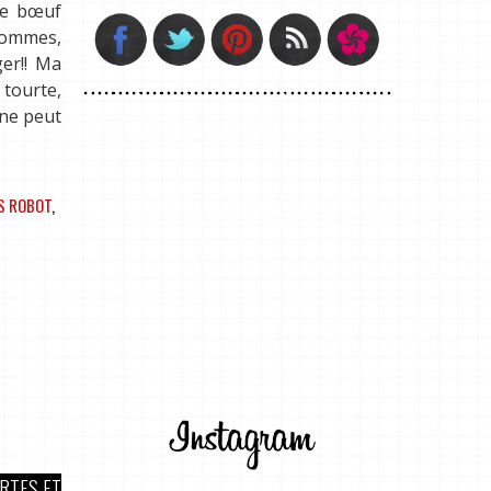
de bœuf
 pommes,
ger!! Ma
 tourte,
 ne peut
S ROBOT
,
RTES ET