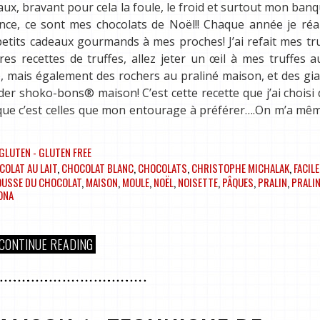
, bravant pour cela la foule, le froid et surtout mon banqu
nce, ce sont mes chocolats de Noël!! Chaque année je réa
petits cadeaux gourmands à mes proches! J’ai refait mes tr
res recettes de truffes, allez jeter un œil à mes truffes a
t), mais également des rochers au praliné maison, et des gi
Kinder shoko-bons® maison! C’est cette recette que j’ai choisi
n que c’est celles que mon entourage à préférer….On m’a mê
GLUTEN - GLUTEN FREE
COLAT AU LAIT
,
CHOCOLAT BLANC
,
CHOCOLATS
,
CHRISTOPHE MICHALAK
,
FACILE
OUSSE DU CHOCOLAT
,
MAISON
,
MOULE
,
NOËL
,
NOISETTE
,
PÂQUES
,
PRALIN
,
PRALI
ONA
CONTINUE READING