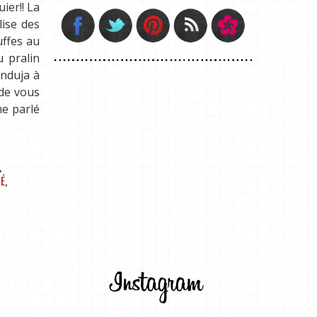
ier!! La
lise des
uffes au
u pralin
anduja à
 de vous
me parlé
,
NÉ
,