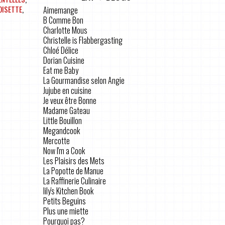
OISETTE
,
Aimemange
B Comme Bon
Charlotte Mous
Christelle is Flabbergasting
Chloé Délice
Dorian Cuisine
Eat me Baby
La Gourmandise selon Angie
Jujube en cuisine
Je veux être Bonne
Madame Gateau
Little Bouillon
Megandcook
Mercotte
Now I'm a Cook
Les Plaisirs des Mets
La Popotte de Manue
La Raffinerie Culinaire
lily's Kitchen Book
Petits Beguins
Plus une miette
Pourquoi pas?