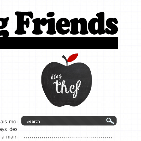
mais moi
ays des
 la main