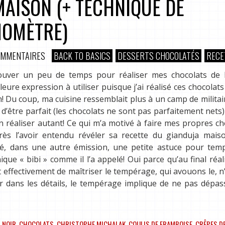
AISON (+ TECHNIQUE DE
MOMÈTRE)
OMMENTAIRES
BACK TO BASICS
DESSERTS CHOCOLATÉS
RECE
rouver un peu de temps pour réaliser mes chocolats de 
leure expression à utiliser puisque j’ai réalisé ces chocolat
n! Du coup, ma cuisine ressemblait plus à un camp de militai
in d’être parfait (les chocolats ne sont pas parfaitement nets)
 réaliser autant! Ce qui m’a motivé à faire mes propres ch
rès l’avoir entendu révéler sa recette du gianduja mais
né, dans une autre émission, une petite astuce pour temp
ique « bibi » comme il l’a appelé! Oui parce qu’au final réal
est effectivement de maîtriser le tempérage, qui avouons le, n
rer dans les détails, le tempérage implique de ne pas dépa
 NOIR
,
CHOCOLATS
,
CHRISTOPHE MICHALAK
,
COULIS DE FRAMBOISE
,
CRÊPES D