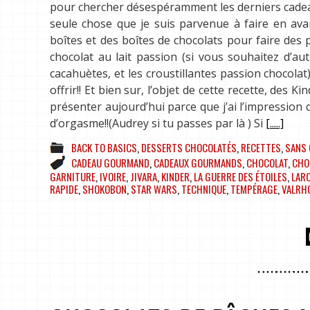
pour chercher désespéramment les derniers cadeaux
seule chose que je suis parvenue à faire en ava
boîtes et des boîtes de chocolats pour faire des 
chocolat au lait passion (si vous souhaitez d’aut
cacahuètes, et les croustillantes passion chocola
offrir!! Et bien sur, l’objet de cette recette, des 
présenter aujourd’hui parce que j’ai l’impressio
d’orgasme!!(Audrey si tu passes par là ) Si
[.....]
BACK TO BASICS
,
DESSERTS CHOCOLATÉS
,
RECETTES
,
SANS 
CADEAU GOURMAND
,
CADEAUX GOURMANDS
,
CHOCOLAT
,
CHO
GARNITURE
,
IVOIRE
,
JIVARA
,
KINDER
,
LA GUERRE DES ÉTOILES
,
LAR
RAPIDE
,
SHOKOBON
,
STAR WARS
,
TECHNIQUE
,
TEMPÉRAGE
,
VALRH