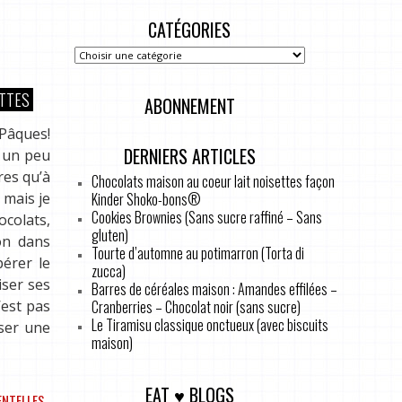
CATÉGORIES
TTES
ABONNEMENT
Pâques!
DERNIERS ARTICLES
s un peu
res qu’à
Chocolats maison au coeur lait noisettes façon
Kinder Shoko-bons®
 mais je
Cookies Brownies (Sans sucre raffiné – Sans
ocolats,
gluten)
on dans
Tourte d’automne au potimarron (Torta di
érer le
zucca)
iser ses
Barres de céréales maison : Amandes effilées –
Cranberries – Chocolat noir (sans sucre)
’est pas
Le Tiramisu classique onctueux (avec biscuits
sser une
maison)
EAT ♥ BLOGS
ENTELLES
,