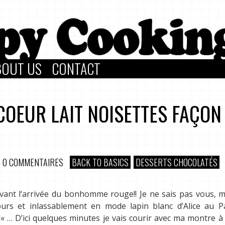
BOUT US
CONTACT
OEUR LAIT NOISETTES FAÇON
0 COMMENTAIRES
BACK TO BASICS
DESSERTS CHOCOLATÉS
avant l‘arrivée du bonhomme rouge!! Je ne sais pas vous, 
urs et inlassablement en mode lapin blanc d’Alice au P
rd« … D’ici quelques minutes je vais courir avec ma montre à