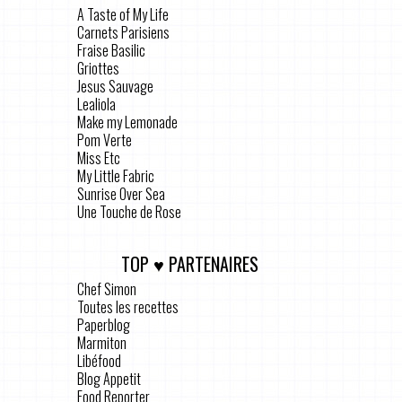
A Taste of My Life
Carnets Parisiens
Fraise Basilic
Griottes
Jesus Sauvage
Lealiola
Make my Lemonade
Pom Verte
Miss Etc
My Little Fabric
Sunrise Over Sea
Une Touche de Rose
TOP ♥ PARTENAIRES
Chef Simon
Toutes les recettes
Paperblog
Marmiton
Libéfood
Blog Appetit
Food Reporter