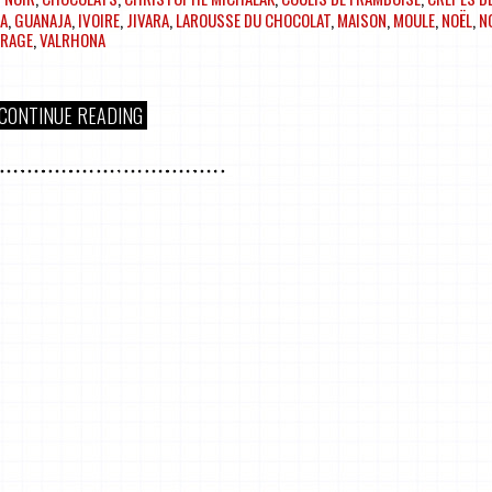
A
,
GUANAJA
,
IVOIRE
,
JIVARA
,
LAROUSSE DU CHOCOLAT
,
MAISON
,
MOULE
,
NOËL
,
N
RAGE
,
VALRHONA
CONTINUE READING