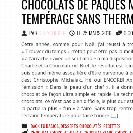
CHOCOLATS DE PÂQUES M
TEMPÉRAGE SANS THER
PAR
GIRLYCOOKER
LE
25 MARS 2016
0 C
Cette année, comme pour Noël j’ai réussi à t
« Trouver du temps » n’était peut être pas la meil
« à l’arrache » avec un seul moule à ma dispositio
Charlie et la Chocolaterie! Bref, le résultat est lo
suis quand même assez fière d’être parvenue à en
c’est Christophe Michalak.. Hé oui ENCORE!! Ap
l’émission « Dans la peau d’un chef », il a don
chocolat de façon ultra simple et rapide! La techn
chocolats, ce n’est pas bien difficile, le plus dur 
la partie la plus « fun » à faire. Sans trop rent
certaine température pour faire fondre
[.....]
BACK TO BASICS
,
DESSERTS CHOCOLATÉS
,
RECETTES
CHOCOLAT
,
CHOCOLAT AU LAIT
,
CHOCOLAT BLANC
,
CHOCOLAT