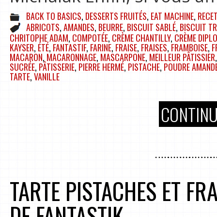
BACK TO BASICS
,
DESSERTS FRUITÉS
,
EAT MACHINE
,
RECE
ABRICOTS
,
AMANDES
,
BEURRE
,
BISCUIT SABLÉ
,
BISCUIT T
CHRITOPHE ADAM
,
COMPOTÉE
,
CRÈME CHANTILLY
,
CRÈME DIPL
KAYSER
,
ÉTÉ
,
FANTASTIF
,
FARINE
,
FRAISE
,
FRAISES
,
FRAMBOISE
,
F
MACARON
,
MACARONNAGE
,
MASCARPONE
,
MEILLEUR PÂTISSIER
SUCRÉE
,
PÂTISSERIE
,
PIERRE HERMÉ
,
PISTACHE
,
POUDRE AMAND
TARTE
,
VANILLE
CONTINU
TARTE PISTACHES ET FR
DE FANTASTIK