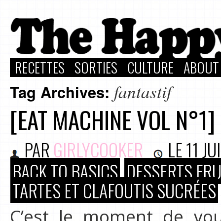
RECETTES
SORTIES
CULTURE
ABOUT
fantastif
Tag Archives:
[EAT MACHINE VOL N°1]
PAR
GIRLYCOOKER
LE
11 JU
BACK TO BASICS
DESSERTS FRU
TARTES ET CLAFOUTIS SUCRÉES
C’est le moment de vou