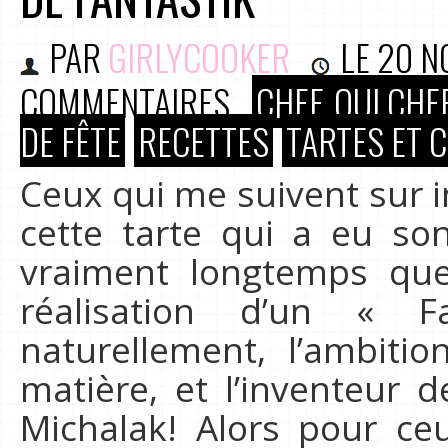
PAR
GIRLYCOOKER
LE
20 N
COMMENTAIRES
CHEF, OUI CHEF
DE FÊTE
RECETTES
TARTES ET 
Ceux qui me suivent sur 
cette tarte qui a eu son
vraiment longtemps que 
réalisation d’un « F
naturellement, l’ambitio
matière, et l’inventeur d
Michalak! Alors pour ce