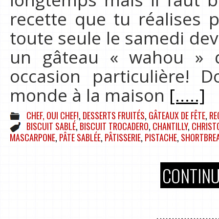
recette que tu réalises
toute seule le samedi deva
un gâteau « wahou » q
occasion particulière! D
monde à la maison
[.....]
CHEF, OUI CHEF!
,
DESSERTS FRUITÉS
,
GÂTEAUX DE FÊTE
,
RE
BISCUIT SABLÉ
,
BISCUIT TROCADERO
,
CHANTILLY
,
CHRIST
MASCARPONE
,
PÂTE SABLÉE
,
PÂTISSERIE
,
PISTACHE
,
SHORTBRE
CONTINU