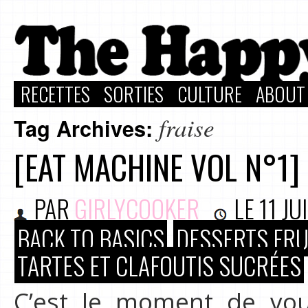
RECETTES
SORTIES
CULTURE
ABOUT
fraise
Tag Archives:
[EAT MACHINE VOL N°1]
PAR
GIRLYCOOKER
LE
11 JU
BACK TO BASICS
DESSERTS FRU
TARTES ET CLAFOUTIS SUCRÉES
C’est le moment de vou