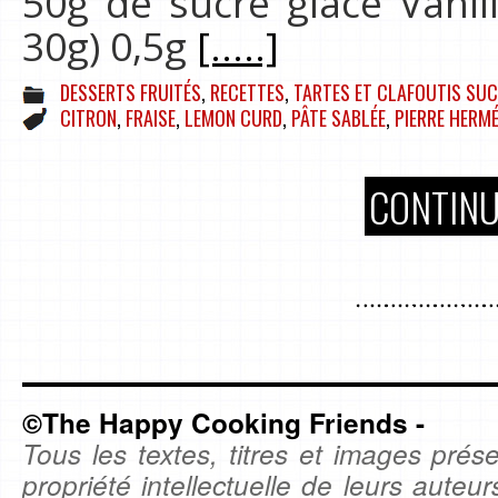
50g de sucre glace Vanil
30g) 0,5g
[.....]
DESSERTS FRUITÉS
,
RECETTES
,
TARTES ET CLAFOUTIS SUC
CITRON
,
FRAISE
,
LEMON CURD
,
PÂTE SABLÉE
,
PIERRE HERM
CONTINU
©The Happy Cooking Friends -
Tous les textes, titres et images prése
propriété intellectuelle de leurs auteu