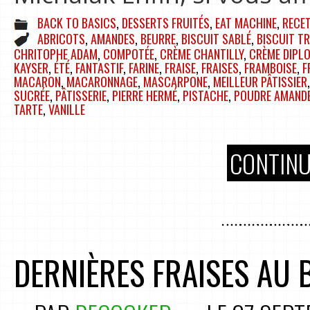
BACK TO BASICS
,
DESSERTS FRUITÉS
,
EAT MACHINE
,
RECE
ABRICOTS
,
AMANDES
,
BEURRE
,
BISCUIT SABLÉ
,
BISCUIT T
CHRITOPHE ADAM
,
COMPOTÉE
,
CRÈME CHANTILLY
,
CRÈME DIPL
KAYSER
,
ÉTÉ
,
FANTASTIF
,
FARINE
,
FRAISE
,
FRAISES
,
FRAMBOISE
,
F
MACARON
,
MACARONNAGE
,
MASCARPONE
,
MEILLEUR PÂTISSIER
SUCRÉE
,
PÂTISSERIE
,
PIERRE HERMÉ
,
PISTACHE
,
POUDRE AMAND
TARTE
,
VANILLE
CONTINU
DERNIÈRES FRAISES AU