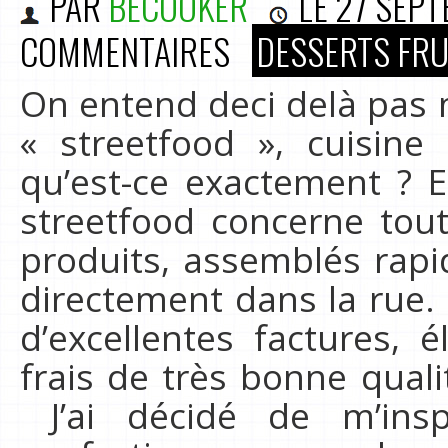
PAR
BECOOKER
LE
27 SEPT
COMMENTAIRES
DESSERTS FRU
On entend deci delà pas 
« streetfood », cuisine
qu’est-ce exactement ? En
streetfood concerne tou
produits, assemblés ra
directement dans la rue. 
d’excellentes factures, 
frais de très bonne qual
J’ai décidé de m’ins