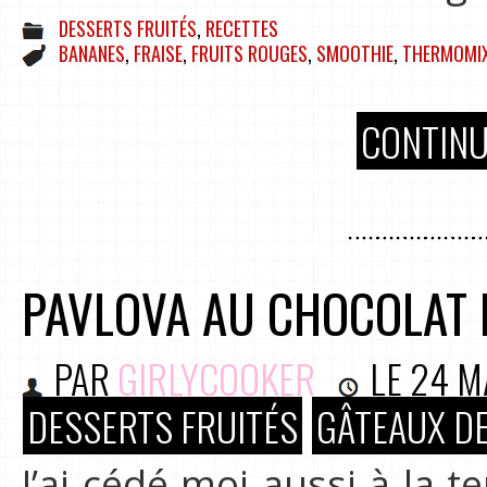
DESSERTS FRUITÉS
,
RECETTES
BANANES
,
FRAISE
,
FRUITS ROUGES
,
SMOOTHIE
,
THERMOMI
CONTINU
PAVLOVA AU CHOCOLAT 
PAR
GIRLYCOOKER
LE
24 M
DESSERTS FRUITÉS
GÂTEAUX DE
J’ai cédé moi aussi à la t