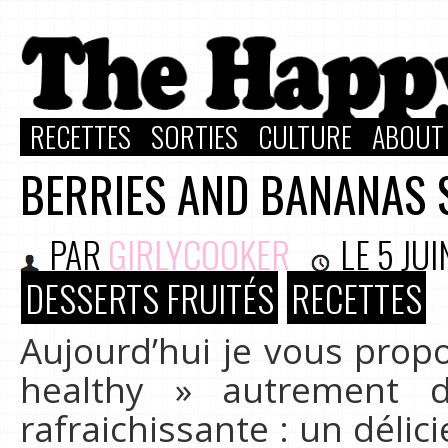
RECETTES
SORTIES
CULTURE
ABOUT
BERRIES AND BANANAS 
PAR
GIRLYCOOKER
LE
5 JUI
DESSERTS FRUITÉS
RECETTES
Aujourd’hui je vous prop
healthy » autrement d
rafraichissante : un déli