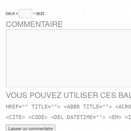
DEUX ×
= SEIZE
COMMENTAIRE
VOUS POUVEZ UTILISER CES BA
HREF="" TITLE=""> <ABBR TITLE=""> <ACR
<CITE> <CODE> <DEL DATETIME=""> <EM> <