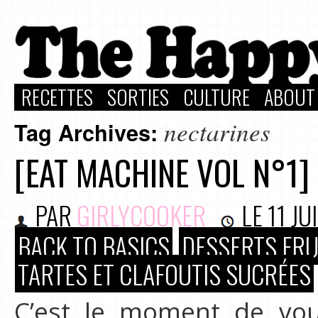
RECETTES
SORTIES
CULTURE
ABOUT
nectarines
Tag Archives:
[EAT MACHINE VOL N°1]
PAR
GIRLYCOOKER
LE
11 JU
BACK TO BASICS
DESSERTS FRU
TARTES ET CLAFOUTIS SUCRÉES
C’est le moment de vou