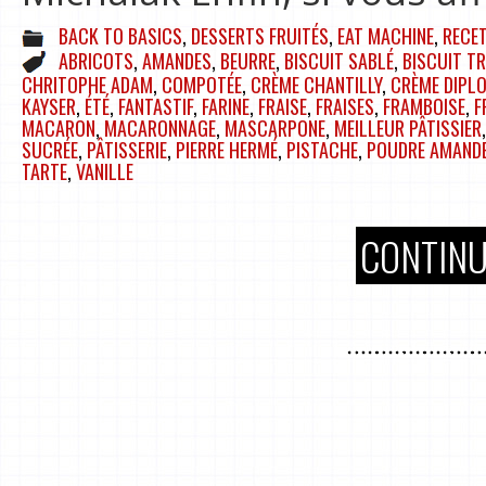
BACK TO BASICS
,
DESSERTS FRUITÉS
,
EAT MACHINE
,
RECE
ABRICOTS
,
AMANDES
,
BEURRE
,
BISCUIT SABLÉ
,
BISCUIT T
CHRITOPHE ADAM
,
COMPOTÉE
,
CRÈME CHANTILLY
,
CRÈME DIPL
KAYSER
,
ÉTÉ
,
FANTASTIF
,
FARINE
,
FRAISE
,
FRAISES
,
FRAMBOISE
,
F
MACARON
,
MACARONNAGE
,
MASCARPONE
,
MEILLEUR PÂTISSIER
SUCRÉE
,
PÂTISSERIE
,
PIERRE HERMÉ
,
PISTACHE
,
POUDRE AMAND
TARTE
,
VANILLE
CONTINU