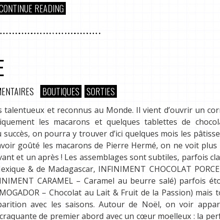
CONTINUE READING
E
ENTAIRES
BOUTIQUES
SORTIES
s talentueux et reconnus au Monde. Il vient d’ouvrir un co
niquement les macarons et quelques tablettes de chocol
 succès, on pourra y trouver d’ici quelques mois les pâtisse
voir goûté les macarons de Pierre Hermé, on ne voit plus 
vant et un après ! Les assemblages sont subtiles, parfois cl
u Mexique & de Madagascar, INFINIMENT CHOCOLAT PORC
NFINIMENT CARAMEL – Caramel au beurre salé) parfois ét
, MOGADOR – Chocolat au Lait & Fruit de la Passion) mais 
rition avec les saisons. Autour de Noël, on voir appara
craquante de premier abord avec un cœur moelleux : la perf