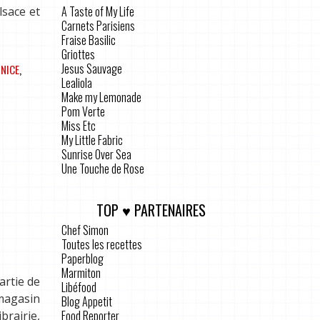
A Taste of My Life
lsace et
Carnets Parisiens
Fraise Basilic
Griottes
Jesus Sauvage
,
NICE
,
Lealiola
Make my Lemonade
Pom Verte
Miss Etc
My Little Fabric
Sunrise Over Sea
Une Touche de Rose
TOP ♥ PARTENAIRES
Chef Simon
Toutes les recettes
Paperblog
Marmiton
artie de
Libéfood
 magasin
Blog Appetit
Food Reporter
rairie,