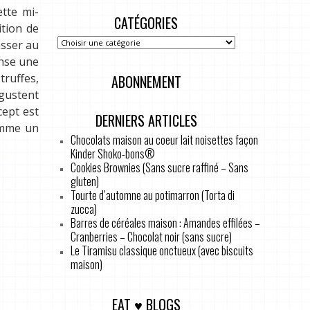
ette mi-
CATÉGORIES
ition de
asser au
ense une
ruffes,
ABONNEMENT
égustent
cept est
DERNIERS ARTICLES
comme un
Chocolats maison au coeur lait noisettes façon
Kinder Shoko-bons®
Cookies Brownies (Sans sucre raffiné – Sans
gluten)
Tourte d’automne au potimarron (Torta di
zucca)
Barres de céréales maison : Amandes effilées –
Cranberries – Chocolat noir (sans sucre)
Le Tiramisu classique onctueux (avec biscuits
maison)
EAT ♥ BLOGS