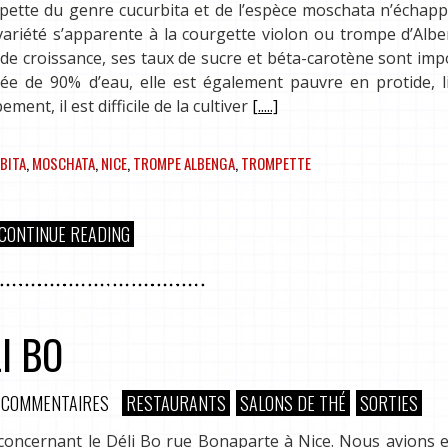
ompette du genre cucurbita et de l’espèce moschata n’échap
tte variété s’apparente à la courgette violon ou trompe d’Alb
de croissance, ses taux de sucre et béta-carotène sont imp
tuée de 90% d’eau, elle est également pauvre en protide, l
ment, il est difficile de la cultiver
[.....]
BITA
,
MOSCHATA
,
NICE
,
TROMPE ALBENGA
,
TROMPETTE
CONTINUE READING
I BO
 COMMENTAIRES
RESTAURANTS
SALONS DE THÉ
SORTIES
oncernant le Déli Bo rue Bonaparte à Nice. Nous avions e