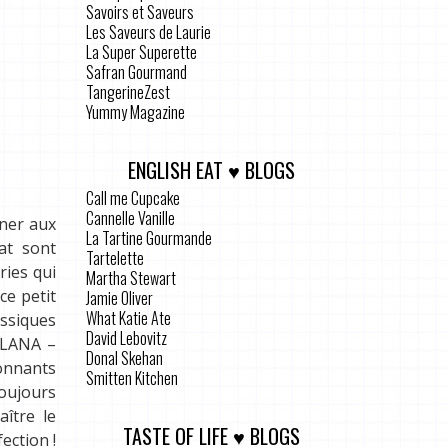
Savoirs et Saveurs
Les Saveurs de Laurie
La Super Superette
Safran Gourmand
TangerineZest
Yummy Magazine
ENGLISH EAT ♥ BLOGS
Call me Cupcake
Cannelle Vanille
rner aux
La Tartine Gourmande
at sont
Tartelette
ries qui
Martha Stewart
ce petit
Jamie Oliver
What Katie Ate
assiques
David Lebovitz
ELANA –
Donal Skehan
onnants
Smitten Kitchen
toujours
ître le
TASTE OF LIFE ♥ BLOGS
ection !