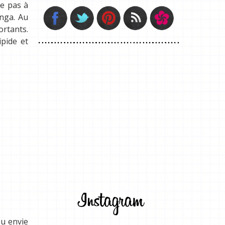
pe pas à
enga. Au
ortants.
ipide et
u envie