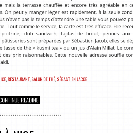
ite mais la terrasse chauffée et encore très agréable en c
s. On peut y manger léger est rapidement, à la seule cond
 vous n’avez pas le temps d’attendre une table vous pouvez p
. Tout comme le service, la carte est très efficace. Elle rec
poitrine, club sandwich, fajitas de bœuf, pennes aux t
s pâtisseries sont préparées par Sébastien Jacob, elles se d
e tasse de thé « kusmi tea » ou un jus d’Alain Millat. Le con
ant des prix raisonnables. Cette nouvelle adresse souffle 
aldi.
NICE
,
RESTAURANT
,
SALON DE THÉ
,
SÉBASTIEN JACOB
CONTINUE READING