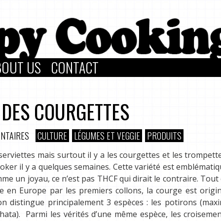
BOUT US
CONTACT
E DES COURGETTES
NTAIRES
CULTURE
LÉGUMES ET VEGGIE
PRODUITS
s serviettes mais surtout il y a les courgettes et les trompette
er il y a quelques semaines. Cette variété est emblématiq
me un joyau, ce n’est pas THCF qui dirait le contraire. Tout
e en Europe par les premiers collons, la courge est origi
on distingue principalement 3 espèces : les potirons (maxi
chata). Parmi les vérités d’une même espèce, les croiseme