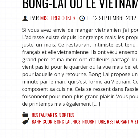
BÔNG-LAÏ OU LE VIETNAM
PAR
MISTERGCOOKER
LE
12 SEPTEMBRE 2012
Si vous avez envie de manger vietnamien j’ai pou
L’adresse existe depuis longtemps mais les propri
juste un mois. Ce restaurant intimiste est tenu
français et elle vietnamienne. Ils ont vécu ense
grand-père et ma mère ont d’ailleurs partagé le
vient pas ici pour le quartier ou la vue mais bel et
pour laquelle on y retourne. Bong Lai propose une 
minute par le mari, qui s’est formé au Vietnam. Ce
composent sa cuisine. Cela se ressent dans l’assie
foisonnent pour mon plus grand plaisir. Vous pou
de printemps mais également
[.....]
RESTAURANTS
,
SORTIES
BANH CUON
,
BONG LAI
,
NICE
,
NOURRITURE
,
RESTAURANT VIE