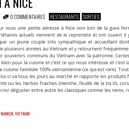
 À NICE
0 COMMENTAIRES
RESTAURANTS
SORTIES
r vous une petite adresse à Nice non loin de la gare ferr
étaires actuels viennent de le reprendre et ont ouvert il 
 par un jeune couple très sympathique et accueillant dont
mble plusieurs années au Vietnam et y retournent fréquemm
ur souvenirs communs du Vietnam avec la patronne. Certes
 bien pour la cuisine et c’est ce qui nous intéresse et c’est l
cuisine familiale 100% vietnamienne (ce qui est rare). Tout 
lui-ci va tous les jours au marché et rapporte les produits f
tte ou les herbes fraiches (menthe, feuille de la tia tô, cor
rrez déguster entre autre les classiques comme les nems, 
TNAMIEN
,
VIETNAM