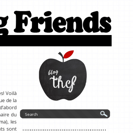
s! Voilà
ue de la
 d’abord
naire du
ma), les
nts sont