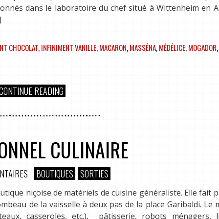
onnés dans le laboratoire du chef situé à Wittenheim en A
]
ENT CHOCOLAT
,
INFINIMENT VANILLE
,
MACARON
,
MASSÉNA
,
MÉDÉLICE
,
MOGADOR
CONTINUE READING
ONNEL CULINAIRE
NTAIRES
BOUTIQUES
SORTIES
ique niçoise de matériels de cuisine généraliste. Elle fait p
mbeau de la vaisselle à deux pas de la place Garibaldi. Le
aux, casseroles, etc.), pâtisserie, robots ménagers, lib