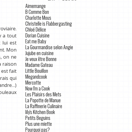
Aimemange
B Comme Bon
Charlotte Mous
Christelle is Flabbergasting
oviaire.
Chloé Délice
Dorian Cuisine
y a tout
Eat me Baby
 lui est
La Gourmandise selon Angie
ent. Mon
Jujube en cuisine
, on ne
Je veux être Bonne
a raison
Madame Gateau
Little Bouillon
est fait
Megandcook
rais qui
Mercotte
iandre…)
Now I'm a Cook
rouleaux
Les Plaisirs des Mets
La Popotte de Manue
La Raffinerie Culinaire
lily's Kitchen Book
Petits Beguins
Plus une miette
Pourquoi pas?