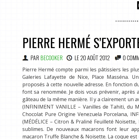
PIERRE HERMÉ S’EXPORT
PAR
BECOOKER
LE
20 AOÛT 2012
0 COMM
Pierre Hermé compte parmi les pâtissiers les plu
Galeries Lafayette de Nice, Place Masséna. U
proposés à cette nouvelle adresse. En fonction du
font sa renommée. Je dois vous prévenir, après a
gâteau de la même manière. Il y a clairement un a
(INFINIMENT VANILLE – Vanilles de Tahiti, d
Chocolat Pure Origine Venezuela Porcelana, I
(MÉDÉLICE – Citron & Praliné Feuilleté Noisette
sublimes. De nouveaux macarons font leur appa
macaron Truffe Blanche & Noisette. La coque est 