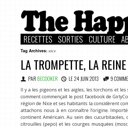
RECETTES
SORTIES
CULTURE
A
nice
Tag Archives:
LA TROMPETTE, LA REIN
PAR
BECOOKER
LE
24 JUIN 2013
9 COMME
Il y a les pigeons et les aigles, les torchons et le
comment commençait le post facebook de GirlyCook
région de Nice et ses habitants la considèrent com
attachons nous à en connaître l’origine. Importé
continent Américain. Au sein des cucurbitacées, 
citrouilles (pepo) et les courges musquées (mos