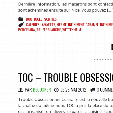
Dernière information, les macarons sont confecti
sont acheminés ensuite sur Nice. Vous pouvez
[.....
BOUTIQUES
,
SORTIES
GALERIES LAFAYETTE
,
HERMÉ
,
INFINIMENT CARAMEL
,
INFINIM
PORCELANA
,
TRUFFE BLANCHE
,
WITTENHEIM
TOC – TROUBLE OBSESSI
PAR
BECOOKER
LE
26 MAI 2012
0 COMME
Trouble Obsessionnel Culinaire est la nouvelle bout
la chaîne du même nom. TOC a pris la place du to
est organisé en divers espaces : cuisine (coute