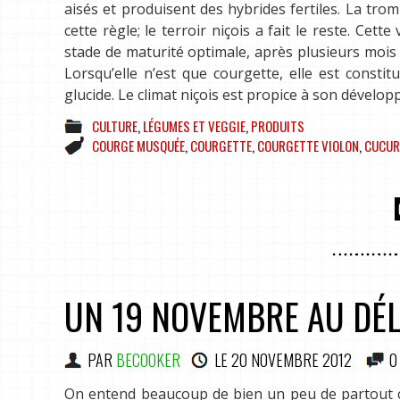
aisés et produisent des hybrides fertiles. La tr
cette règle; le terroir niçois a fait le reste. Ce
stade de maturité optimale, après plusieurs mois 
Lorsqu’elle n’est que courgette, elle est consti
glucide. Le climat niçois est propice à son développe
CULTURE
,
LÉGUMES ET VEGGIE
,
PRODUITS
COURGE MUSQUÉE
,
COURGETTE
,
COURGETTE VIOLON
,
CUCUR
UN 19 NOVEMBRE AU DÉL
PAR
BECOOKER
LE
20 NOVEMBRE 2012
0
On entend beaucoup de bien un peu de partout c