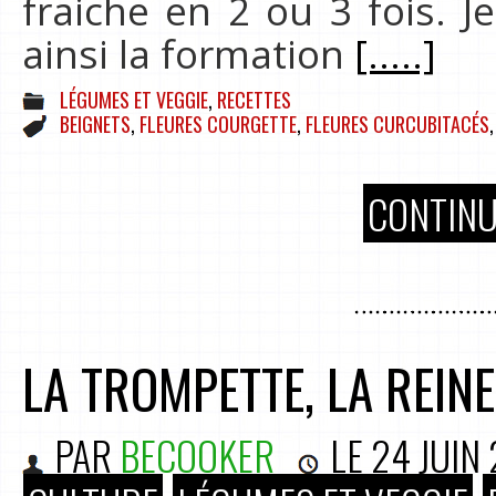
fraiche en 2 ou 3 fois. J
ainsi la formation
[.....]
LÉGUMES ET VEGGIE
,
RECETTES
BEIGNETS
,
FLEURES COURGETTE
,
FLEURES CURCUBITACÉS
CONTINU
LA TROMPETTE, LA REIN
PAR
BECOOKER
LE
24 JUIN