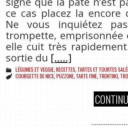
signe que la pâte n’est 
ce cas placez la encore
Ne vous inquiétez pa
trompette, emprisonnée e
elle cuit très rapidement
sortie du
[.....]
LÉGUMES ET VEGGIE
,
RECETTES
,
TARTES ET TOURTES SALÉ
COURGETTE DE NICE
,
PUZZONE
,
TARTE FINE
,
TRENTINO
,
TRO
CONTINU