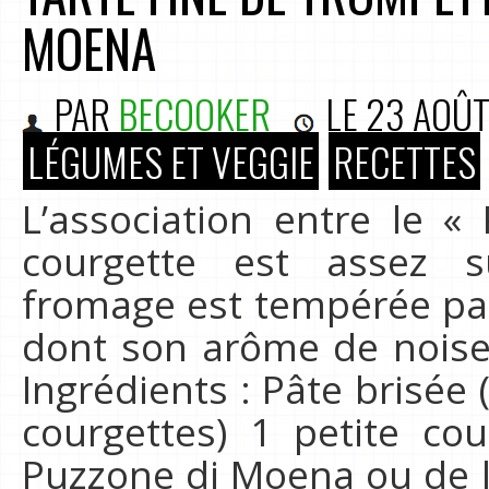
MOENA
PAR
BECOOKER
LE
23 AOÛT
LÉGUMES ET VEGGIE
RECETTES
L’association entre le 
courgette est assez s
fromage est tempérée par
dont son arôme de noiset
Ingrédients : Pâte brisée 
courgettes) 1 petite co
Puzzone di Moena ou de l