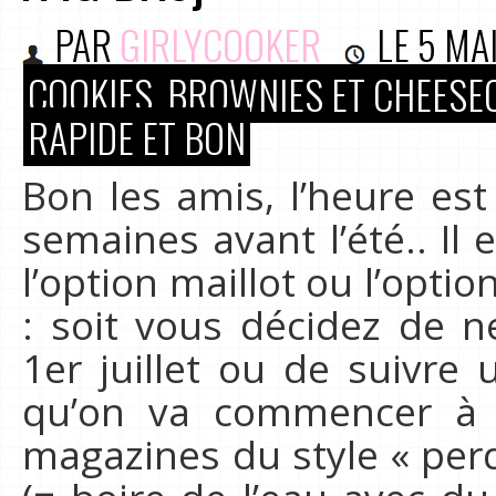
PAR
GIRLYCOOKER
LE
5 MA
COOKIES, BROWNIES ET CHEESE
RAPIDE ET BON
Bon les amis, l’heure es
semaines avant l’été.. Il
l’option maillot ou l’opti
: soit vous décidez de n
1er juillet ou de suivre
qu’on va commencer à v
magazines du style « perd