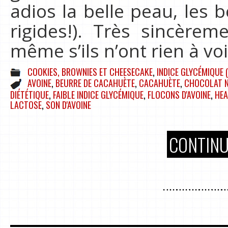
adios la belle peau, les 
rigides!). Très sincèrem
même s’ils n’ont rien à vo
COOKIES, BROWNIES ET CHEESECAKE
,
INDICE GLYCÉMIQUE (
AVOINE
,
BEURRE DE CACAHUÈTE
,
CACAHUÈTE
,
CHOCOLAT N
DIÉTÉTIQUE
,
FAIBLE INDICE GLYCÉMIQUE
,
FLOCONS D'AVOINE
,
HEA
LACTOSE
,
SON D'AVOINE
CONTINU