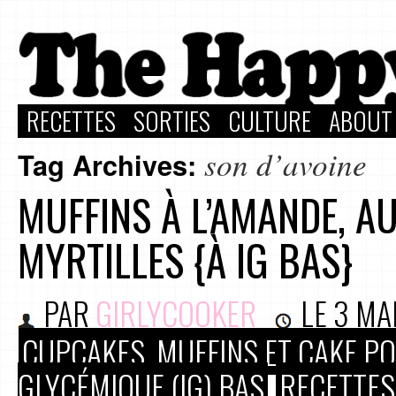
RECETTES
SORTIES
CULTURE
ABOUT
son d’avoine
Tag Archives:
MUFFINS À L’AMANDE, AU
MYRTILLES {À IG BAS}
PAR
GIRLYCOOKER
LE
3 MA
CUPCAKES, MUFFINS ET CAKE P
GLYCÉMIQUE (IG) BAS
RECETTES