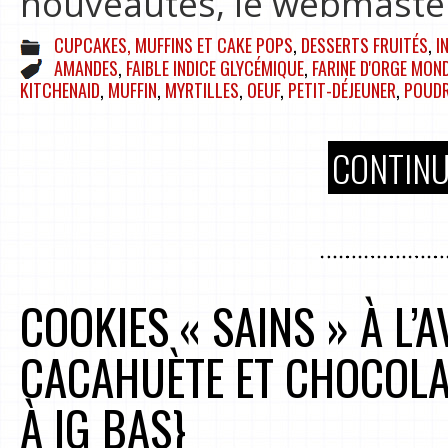
nouveautés, le webmaster
CUPCAKES, MUFFINS ET CAKE POPS
,
DESSERTS FRUITÉS
,
I
AMANDES
,
FAIBLE INDICE GLYCÉMIQUE
,
FARINE D'ORGE MON
KITCHENAID
,
MUFFIN
,
MYRTILLES
,
OEUF
,
PETIT-DÉJEUNER
,
POUDR
CONTINU
COOKIES « SAINS » À L’
CACAHUÈTE ET CHOCOLA
À IG BAS}