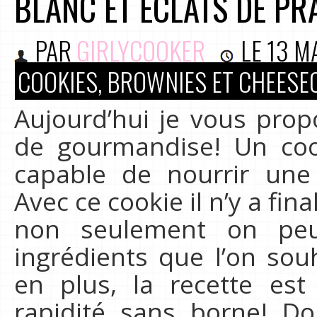
BLANC ET ÉCLATS DE PR
PAR
GIRLYCOOKER
LE
13 M
COOKIES, BROWNIES ET CHEESE
Aujourd’hui je vous pro
de gourmandise! Un cook
capable de nourrir une 
Avec ce cookie il n’y a fi
non seulement on peu
ingrédients que l’on sou
en plus, la recette est
rapidité sans borne! Do