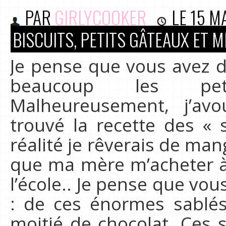
PAR
GIRLYCOOKER
LE
15 M
BISCUITS, PETITS GÂTEAUX ET 
Je pense que vous avez 
beaucoup les peti
Malheureusement, j’av
trouvé la recette des «
réalité je rêverais de m
que ma mère m’acheter à l
l’école.. Je pense que vous
: de ces énormes sablés
moitié de chocolat. Ces 