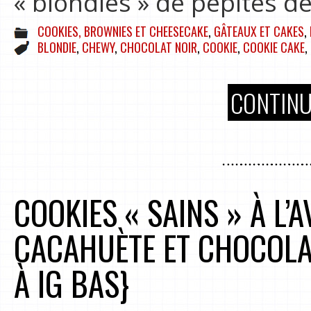
« blondies » de pépites de
COOKIES, BROWNIES ET CHEESECAKE
,
GÂTEAUX ET CAKES
,
BLONDIE
,
CHEWY
,
CHOCOLAT NOIR
,
COOKIE
,
COOKIE CAKE
,
CONTINU
COOKIES « SAINS » À L’
CACAHUÈTE ET CHOCOLA
À IG BAS}