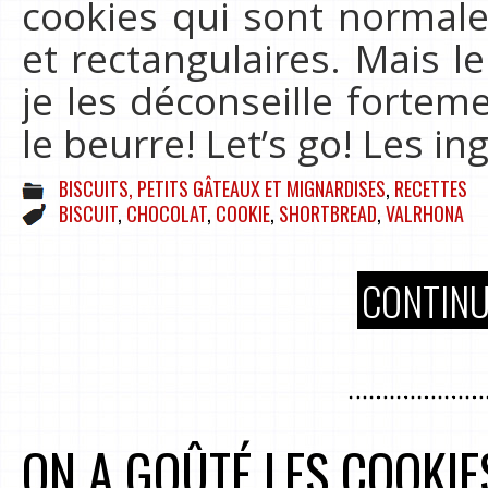
cookies qui sont normal
et rectangulaires. Mais le
je les déconseille fortem
le beurre! Let’s go! Les in
BISCUITS, PETITS GÂTEAUX ET MIGNARDISES
,
RECETTES
BISCUIT
,
CHOCOLAT
,
COOKIE
,
SHORTBREAD
,
VALRHONA
CONTINU
ON A GOÛTÉ LES COOKIE