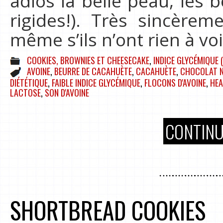
adios la belle peau, les 
rigides!). Très sincèrem
même s’ils n’ont rien à vo
COOKIES, BROWNIES ET CHEESECAKE
,
INDICE GLYCÉMIQUE (
AVOINE
,
BEURRE DE CACAHUÈTE
,
CACAHUÈTE
,
CHOCOLAT N
DIÉTÉTIQUE
,
FAIBLE INDICE GLYCÉMIQUE
,
FLOCONS D'AVOINE
,
HEA
LACTOSE
,
SON D'AVOINE
CONTINU
SHORTBREAD COOKIES