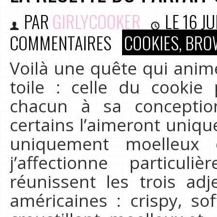
PAR
GIRLYCOOKER
LE
16 JU
COMMENTAIRES
COOKIES, BRO
Voilà une quête qui anim
toile : celle du cookie
chacun à sa conceptio
certains l’aimeront uniqu
uniquement moelleux 
j’affectionne particul
réunissent les trois adj
américaines : crispy, so