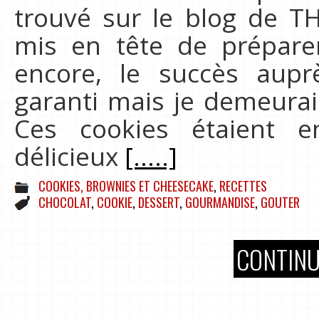
trouvé sur le blog de THA
mis en tête de préparer
encore, le succès aup
garanti mais je demeurai
Ces cookies étaient e
délicieux
[.....]
COOKIES, BROWNIES ET CHEESECAKE
,
RECETTES
CHOCOLAT
,
COOKIE
,
DESSERT
,
GOURMANDISE
,
GOUTER
CONTINU