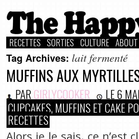
RECETTES
SORTIES
CULTURE
ABOUT
lait fermenté
Tag Archives:
MUFFINS AUX MYRTILLES
PAR
GIRLYCOOKER
LE
6 MA
CUPCAKES, MUFFINS ET CAKE P
RECETTES
Alors je le sais, ce n’est