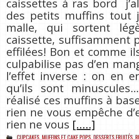
caissettes à ras bord j’al
des petits muffins tout 
malle, qui sortent lé
caissette, suffisamment 
effilées! Bon et comme il
culpabilise pas d’en man
l’effet inverse : on en e
qu’ils sont minuscules…
réalisé ces muffins à base
rien ne vous empêche d’e
rien ne vous
[.....]
CUPCAKES, MUFFINS ET CAKE POPS
,
DESSERTS FRUITÉS
,
R