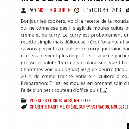
PAR
MISTERGCOOKER
LE
15 OCTOBRE 2013
Bonjour les cookers, Voici la recette de la mouc
qui ne connaisse pas il s’agit de moules cuites 
crème et de curry. Le curry est probablement un
recette simple mais délicieuse, réconfortante et 
ça vous permettra d’utiliser ce curry qui traîne dans
n’a certainement plus de goût et risque de gacher
grosse échalote 15 cl de vin blanc sec type Cha
Charentes voir du Cognac) 50 g de beurre (des Cha
20 cl de crème fraîche entière 1 cuillère à so
Préparation: Triez les moules en prenant soin d’
l’aide d’un petit couteau d’office puis
[.....]
POISSONS ET CRUSTACÉS
,
RECETTES
CHARENTE MARITIME
,
CRÈME
,
CURRY
,
ESTRAGON
,
MOUCLADE