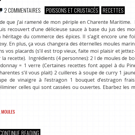
2 COMMENTAIRES
POISSONS ET CRUSTACÉS
RECETTES
lade que j’ai ramené de mon périple en Charente Maritime.
puis recouvert d’une délicieuse sauce à base du jus des mo
 héritage du commerce des épices. Il s’agit encore une fo
sexy. En plus, ça vous changera des éternelles moules marin
 vos placards (s’il est trop vieux, faite moi plaisir et jettez-
 la recette). Ingrédients (4 personnes): 2 l de moules de b
rdonnay = 1 verre (Certaines recettes font appel à du Pi
rentes s’il vous plait) 2 cuilleres à soupe de curry 1 jaun
upe de vinaigre à l’estragon 1 bouquet d’estragon frais
éliminer celles qui sont cassées ou ouvertes. Ebarbez les 
,
MOULES
CONTINUE READING