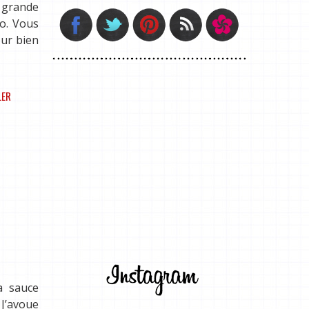
e grande
to. Vous
our bien
LER
a sauce
 J’avoue