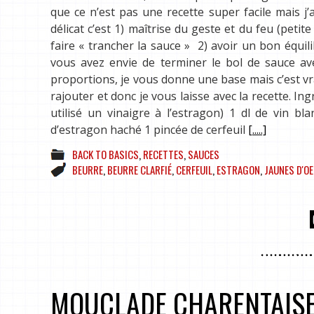
que ce n’est pas une recette super facile mais j’
délicat c’est 1) maîtrise du geste et du feu (petit
faire « trancher la sauce » 2) avoir un bon équi
vous avez envie de terminer le bol de sauce ave
proportions, je vous donne une base mais c’est vr
rajouter et donc je vous laisse avec la recette. Ing
utilisé un vinaigre à l’estragon) 1 dl de vin b
d’estragon haché 1 pincée de cerfeuil
[.....]
BACK TO BASICS
,
RECETTES
,
SAUCES
BEURRE
,
BEURRE CLARFIÉ
,
CERFEUIL
,
ESTRAGON
,
JAUNES D'O
MOUCLADE CHARENTAIS