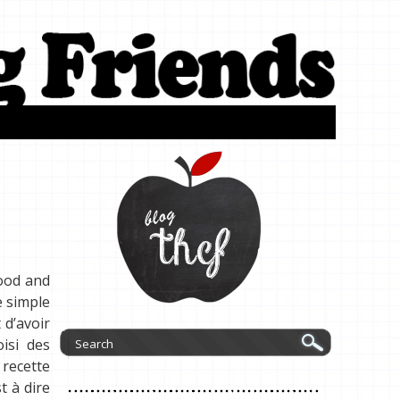
food and
e simple
 d’avoir
isi des
 recette
t à dire