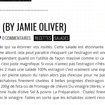
 (BY JAMIE OLIVER)
0 COMMENTAIRES
RECETTES
SALADES
de qui va étonner vos invités. Cette salade est étonnante 
prime abord, cela peut paraitre choquant car l’estragon est u
Cependant quand on l’utilise de façon massive comme ici c
e c’est juste magnifique. Si vous n’aimez pas l’estragon n’hés
les 2 mais une salade 100% estragon c’est vraiment une ex
 en pleine saison du raisin alors pas d’excuse pour ne pa
 échalotes finement ciselées 4 belles poignées d’estragon
s 200g de feta ou de fromage de chèvre Du vinaigre (Xérès, v
e huile d’olive Sel & poivre La Préparation : Ciselez fine
c le vinaigre. Faites en sorte que les échalotes soient rec