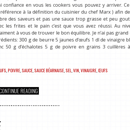
ai confiance en vous les cookers vous pouvez y arriver. Ce
e référence à la définition du cuisinier du chef Marx ) afin d
libre des saveurs et pas une sauce trop grasse et peu gout
c les frites et le pain c’est que vous avez réussi. Au ni
aiment à vous de trouver le bon équilibre. Je n’ai pas grand
rédients: 300 g de beurre 5 jaunes d’œufs 1 dl de vinaigre bla
lanc 50 g d’échalotes 5 g de poivre en grains 3 cuillères
EUFS
,
POIVRE
,
SAUCE
,
SAUCE BÉARNAISE
,
SEL
,
VIN
,
VINAIGRE
,
ŒUFS
CONTINUE READING
E