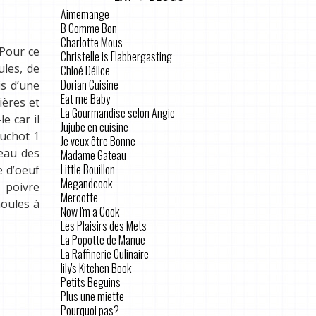
Aimemange
B Comme Bon
Charlotte Mous
 Pour ce
Christelle is Flabbergasting
ules, de
Chloé Délice
Dorian Cuisine
is d’une
Eat me Baby
ières et
La Gourmandise selon Angie
le car il
Jujube en cuisine
ouchot 1
Je veux être Bonne
neau des
Madame Gateau
Little Bouillon
e d’oeuf
Megandcook
 poivre
Mercotte
moules à
Now I'm a Cook
Les Plaisirs des Mets
La Popotte de Manue
La Raffinerie Culinaire
lily's Kitchen Book
Petits Beguins
Plus une miette
Pourquoi pas?