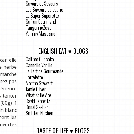
Savoirs et Saveurs
Les Saveurs de Laurie
La Super Superette
Safran Gourmand
TangerineZest
Yummy Magazine
ENGLISH EAT ♥ BLOGS
Call me Cupcake
car elle
Cannelle Vanille
ne herbe
La Tartine Gourmande
a marche
Tartelette
itez pas
Martha Stewart
périence
Jamie Oliver
What Katie Ate
s tenter
David Lebovitz
 (80g) 1
Donal Skehan
in blanc
Smitten Kitchen
ment les
ouvertes
TASTE OF LIFE ♥ BLOGS