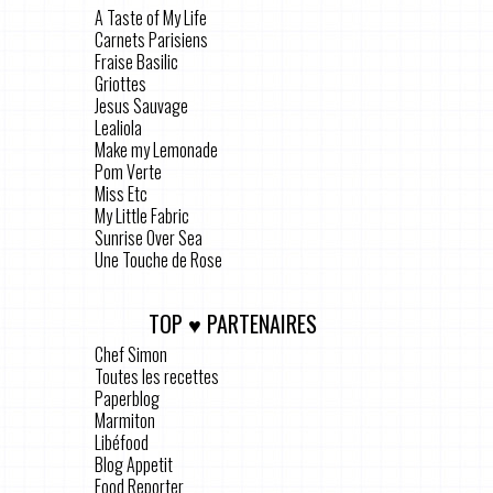
A Taste of My Life
Carnets Parisiens
Fraise Basilic
Griottes
Jesus Sauvage
Lealiola
Make my Lemonade
Pom Verte
Miss Etc
My Little Fabric
Sunrise Over Sea
Une Touche de Rose
TOP ♥ PARTENAIRES
Chef Simon
Toutes les recettes
Paperblog
Marmiton
Libéfood
Blog Appetit
Food Reporter