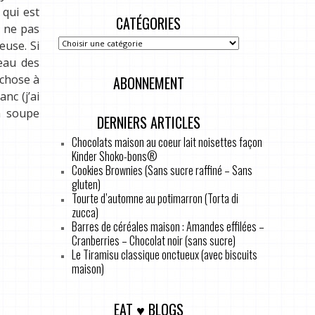
 qui est
CATÉGORIES
e ne pas
euse. Si
veau des
 chose à
ABONNEMENT
nc (j’ai
 à soupe
DERNIERS ARTICLES
Chocolats maison au coeur lait noisettes façon
Kinder Shoko-bons®
Cookies Brownies (Sans sucre raffiné – Sans
gluten)
Tourte d’automne au potimarron (Torta di
zucca)
Barres de céréales maison : Amandes effilées –
Cranberries – Chocolat noir (sans sucre)
Le Tiramisu classique onctueux (avec biscuits
maison)
EAT ♥ BLOGS