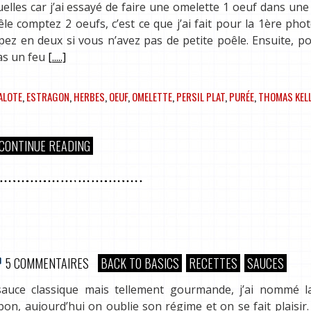
uelles car j’ai essayé de faire une omelette 1 oeuf dans un
e comptez 2 oeufs, c’est ce que j’ai fait pour la 1ère pho
ez en deux si vous n’avez pas de petite poêle. Ensuite, p
pas un feu
[.....]
ALOTE
,
ESTRAGON
,
HERBES
,
OEUF
,
OMELETTE
,
PERSIL PLAT
,
PURÉE
,
THOMAS KEL
CONTINUE READING
5 COMMENTAIRES
BACK TO BASICS
RECETTES
SAUCES
 sauce classique mais tellement gourmande, j’ai nommé l
bon, aujourd’hui on oublie son régime et on se fait plaisir.