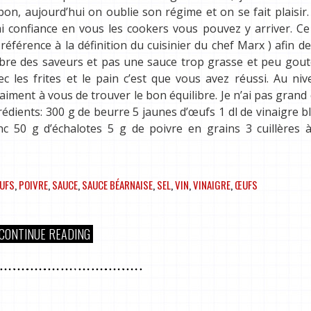
bon, aujourd’hui on oublie son régime et on se fait plaisir.
ai confiance en vous les cookers vous pouvez y arriver. Ce
e référence à la définition du cuisinier du chef Marx ) afin d
libre des saveurs et pas une sauce trop grasse et peu gout
c les frites et le pain c’est que vous avez réussi. Au ni
aiment à vous de trouver le bon équilibre. Je n’ai pas grand
rédients: 300 g de beurre 5 jaunes d’œufs 1 dl de vinaigre bla
lanc 50 g d’échalotes 5 g de poivre en grains 3 cuillères
EUFS
,
POIVRE
,
SAUCE
,
SAUCE BÉARNAISE
,
SEL
,
VIN
,
VINAIGRE
,
ŒUFS
CONTINUE READING