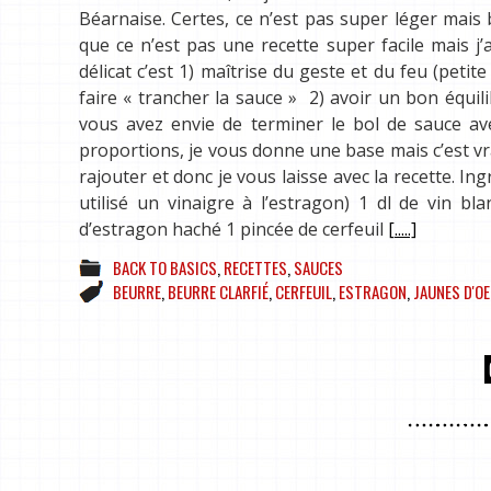
Béarnaise. Certes, ce n’est pas super léger mais 
que ce n’est pas une recette super facile mais j’
délicat c’est 1) maîtrise du geste et du feu (petit
faire « trancher la sauce » 2) avoir un bon équi
vous avez envie de terminer le bol de sauce ave
proportions, je vous donne une base mais c’est vr
rajouter et donc je vous laisse avec la recette. Ing
utilisé un vinaigre à l’estragon) 1 dl de vin b
d’estragon haché 1 pincée de cerfeuil
[.....]
BACK TO BASICS
,
RECETTES
,
SAUCES
BEURRE
,
BEURRE CLARFIÉ
,
CERFEUIL
,
ESTRAGON
,
JAUNES D'O