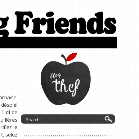
arnaise.
 désolé!
 1 dl de
uillères
ifiez le
 Ciselez