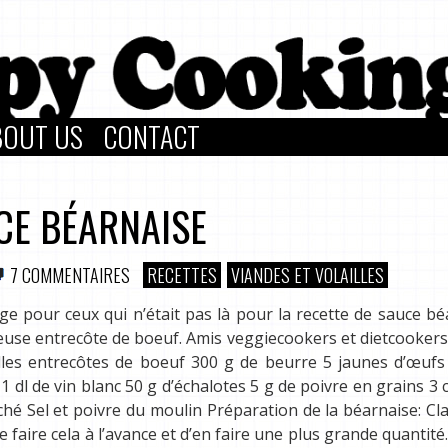
BOUT US
CONTACT
CE BÉARNAISE
7 COMMENTAIRES
RECETTES
VIANDES ET VOLAILLES
ge pour ceux qui n’était pas là pour la recette de sauce bé
ieuse entrecôte de boeuf. Amis veggiecookers et dietcookers
belles entrecôtes de boeuf 300 g de beurre 5 jaunes d’œufs
) 1 dl de vin blanc 50 g d’échalotes 5 g de poivre en grains 3 c
hé Sel et poivre du moulin Préparation de la béarnaise: Clar
 faire cela à l’avance et d’en faire une plus grande quantité.