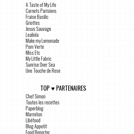
A Taste of My Life
Carnets Parisiens
Fraise Basilic
Griottes
Jesus Sauvage
Lealiola
Make my Lemonade
Pom Verte
Miss Etc
My Little Fabric
Sunrise Over Sea
Une Touche de Rose
TOP ♥ PARTENAIRES
Chef Simon
Toutes les recettes
Paperblog
Marmiton
Libéfood
Blog Appetit
Food Reporter