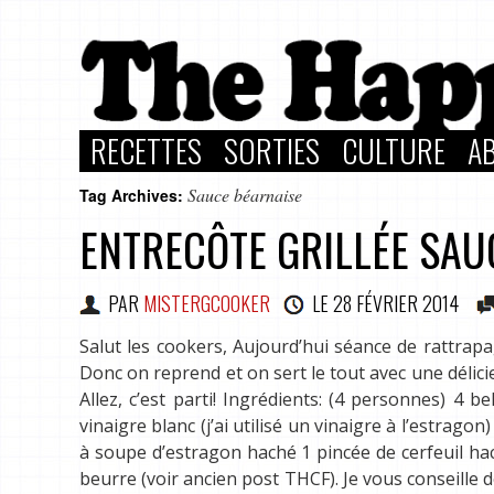
RECETTES
SORTIES
CULTURE
A
Sauce béarnaise
Tag Archives:
ENTRECÔTE GRILLÉE SAU
PAR
MISTERGCOOKER
LE
28 FÉVRIER 2014
Salut les cookers, Aujourd’hui séance de rattrapa
Donc on reprend et on sert le tout avec une délic
Allez, c’est parti! Ingrédients: (4 personnes) 4 
vinaigre blanc (j’ai utilisé un vinaigre à l’estragon
à soupe d’estragon haché 1 pincée de cerfeuil hac
beurre (voir ancien post THCF). Je vous conseille de