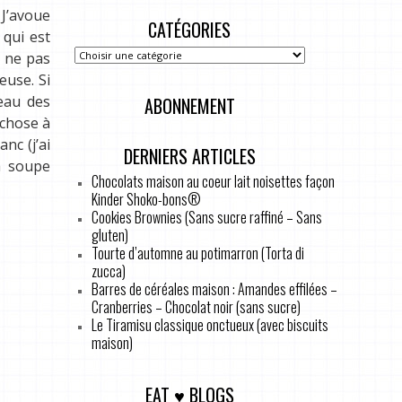
 J’avoue
CATÉGORIES
 qui est
e ne pas
euse. Si
veau des
ABONNEMENT
 chose à
nc (j’ai
DERNIERS ARTICLES
 à soupe
Chocolats maison au coeur lait noisettes façon
Kinder Shoko-bons®
Cookies Brownies (Sans sucre raffiné – Sans
gluten)
Tourte d’automne au potimarron (Torta di
zucca)
Barres de céréales maison : Amandes effilées –
Cranberries – Chocolat noir (sans sucre)
Le Tiramisu classique onctueux (avec biscuits
maison)
EAT ♥ BLOGS