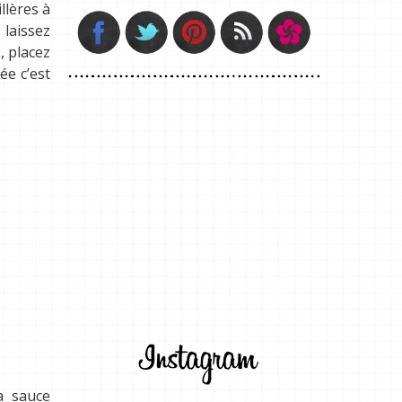
llères à
 laissez
, placez
ée c’est
a sauce