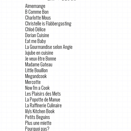
Aimemange
B Comme Bon
Charlotte Mous
Christelle is Flabbergasting
Chloé Délice
Dorian Cuisine
Eat me Baby
La Gourmandise selon Angie
Jujube en cuisine
Je veux être Bonne
Madame Gateau
Little Bouillon
Megandcook
Mercotte
Now I'm a Cook
Les Plaisirs des Mets
La Popotte de Manue
La Raffinerie Culinaire
lily's Kitchen Book
Petits Beguins
Plus une miette
Pourquoi pas?