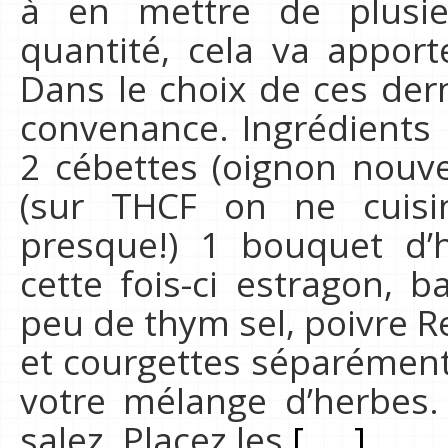
à en mettre de plusi
quantité, cela va apport
Dans le choix de ces dern
convenance. Ingrédients
2 cébettes (oignon nouv
(sur THCF on ne cuisi
presque!) 1 bouquet d’h
cette fois-ci estragon, b
peu de thym sel, poivre Re
et courgettes séparément
votre mélange d’herbes.
salez. Placez les
[.....]