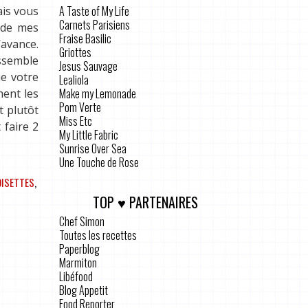
A Taste of My Life
ais vous
Carnets Parisiens
s de mes
Fraise Basilic
’avance.
Griottes
essemble
Jesus Sauvage
ue votre
Lealiola
Make my Lemonade
ment les
Pom Verte
t plutôt
Miss Etc
 faire 2
My Little Fabric
Sunrise Over Sea
Une Touche de Rose
OISETTES
,
TOP ♥ PARTENAIRES
Chef Simon
Toutes les recettes
Paperblog
Marmiton
Libéfood
Blog Appetit
Food Reporter