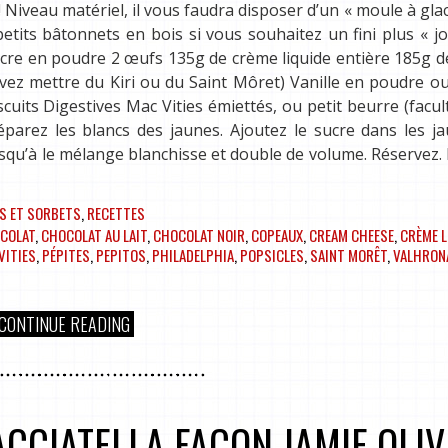
Niveau matériel, il vous faudra disposer d’un « moule à glace
its bâtonnets en bois si vous souhaitez un fini plus « jol
ucre en poudre 2 œufs 135g de crème liquide entière 185g 
ouvez mettre du Kiri ou du Saint Môret) Vanille en poudre ou
scuits Digestives Mac Vities émiettés, ou petit beurre (facult
Séparez les blancs des jaunes. Ajoutez le sucre dans les j
squ’à le mélange blanchisse et double de volume. Réservez
S ET SORBETS
,
RECETTES
COLAT
,
CHOCOLAT AU LAIT
,
CHOCOLAT NOIR
,
COPEAUX
,
CREAM CHEESE
,
CRÈME L
VITIES
,
PÉPITES
,
PEPITOS
,
PHILADELPHIA
,
POPSICLES
,
SAINT MORÊT
,
VALHRON
CONTINUE READING
CCIATELLA FAÇON JAMIE OLIV