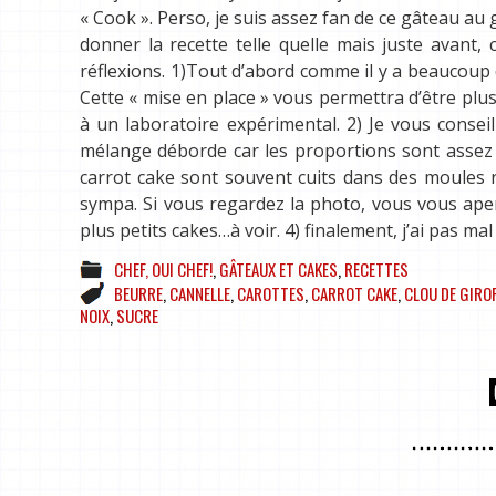
« Cook ». Perso, je suis assez fan de ce gâteau au
donner la recette telle quelle mais juste avant
réflexions. 1)Tout d’abord comme il y a beaucoup d
Cette « mise en place » vous permettra d’être plus
à un laboratoire expérimental. 2) Je vous conseil
mélange déborde car les proportions sont assez g
carrot cake sont souvent cuits dans des moules r
sympa. Si vous regardez la photo, vous vous aperc
plus petits cakes…à voir. 4) finalement, j’ai pas ma
CHEF, OUI CHEF!
,
GÂTEAUX ET CAKES
,
RECETTES
BEURRE
,
CANNELLE
,
CAROTTES
,
CARROT CAKE
,
CLOU DE GIRO
NOIX
,
SUCRE