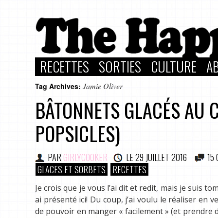
RECETTES
SORTIES
CULTURE
A
Jamie Oliver
Tag Archives:
BÂTONNETS GLACÉS AU 
POPSICLES)
PAR
GIRLYCOOKER
LE
29 JUILLET 2016
15
GLACES ET SORBETS
RECETTES
Je crois que je vous l’ai dit et redit, mais je sui
ai présenté ici! Du coup, j’ai voulu le réaliser en 
de pouvoir en manger « facilement » (et prendre du