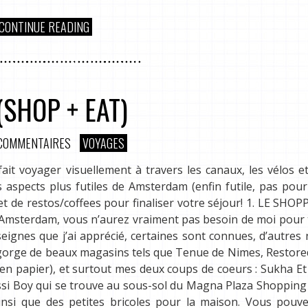
CONTINUE READING
SHOP + EAT)
COMMENTAIRES
VOYAGES
ait voyager visuellement à travers les canaux, les vélos e
es aspects plus futiles de Amsterdam (enfin futile, pas pour
t de restos/coffees pour finaliser votre séjour! 1. LE SHO
 Amsterdam, vous n’aurez vraiment pas besoin de moi pour
eignes que j’ai apprécié, certaines sont connues, d’autres
egorge de beaux magasins tels que Tenue de Nimes, Restore
en papier), et surtout mes deux coups de coeurs : Sukha Et
ssi Boy qui se trouve au sous-sol du Magna Plaza Shopping
nsi que des petites bricoles pour la maison. Vous pouve