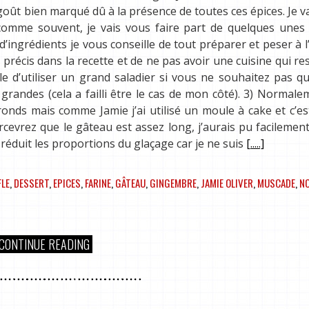
 goût bien marqué dû à la présence de toutes ces épices. Je v
, comme souvent, je vais vous faire part de quelques une
’ingrédients je vous conseille de tout préparer et peser à l
 précis dans la recette et de ne pas avoir une cuisine qui r
le d’utiliser un grand saladier si vous ne souhaitez pas q
randes (cela a failli être le cas de mon côté). 3) Normale
onds mais comme Jamie j’ai utilisé un moule à cake et c’es
evrez que le gâteau est assez long, j’aurais pu facilement
l réduit les proportions du glaçage car je ne suis
[.....]
FLE
,
DESSERT
,
EPICES
,
FARINE
,
GÂTEAU
,
GINGEMBRE
,
JAMIE OLIVER
,
MUSCADE
,
N
CONTINUE READING