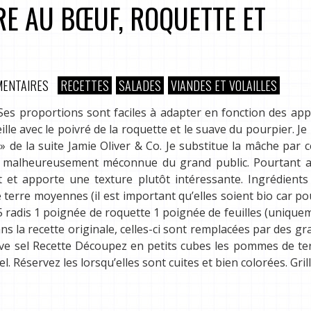
E AU BŒUF, ROQUETTE ET
MENTAIRES
RECETTES
SALADES
VIANDES ET VOLAILLES
Ses proportions sont faciles à adapter en fonction des app
lle avec le poivré de la roquette et le suave du pourpier. Je
 » de la suite Jamie Oliver & Co. Je substitue la mâche par 
st malheureusement méconnue du grand public. Pourtant a
ût et apporte une texture plutôt intéressante. Ingrédient
erre moyennes (il est important qu’elles soient bio car po
 5 radis 1 poignée de roquette 1 poignée de feuilles (unique
ans la recette originale, celles-ci sont remplacées par des gr
olive sel Recette Découpez en petits cubes les pommes de te
el. Réservez les lorsqu’elles sont cuites et bien colorées. Gril