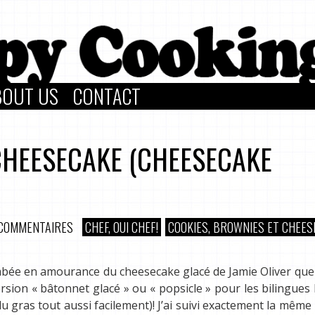
BOUT US
CONTACT
CHEESECAKE (CHEESECAKE
 COMMENTAIRES
CHEF, OUI CHEF!
COOKIES, BROWNIES ET CHEES
s tombée en amourance du cheesecake glacé de Jamie Oliver que
version « bâtonnet glacé » ou « popsicle » pour les bilingues 
 gras tout aussi facilement)! J’ai suivi exactement la même 