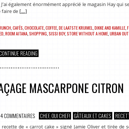
 J’ai également énormément apprécié le magasin Hay qui s
 faire de
[.....]
RUNCH
,
CAFÉS
,
CHOCOLATE
,
COFFEE
,
DE LAATSTE KRUIMEL
,
DIKKE AND KAMILLE
,
F
ED
,
ROOM AITANA
,
SHOPPING
,
SISSI BOY
,
STORE WITHOUT A HOME
,
URBAN OUT
CONTINUE READING
LAÇAGE MASCARPONE CITRON
4 COMMENTAIRES
CHEF, OUI CHEF!
GÂTEAUX ET CAKES
RECET
ecette de « carrot cake » signé Jamie Oliver et tirée de s