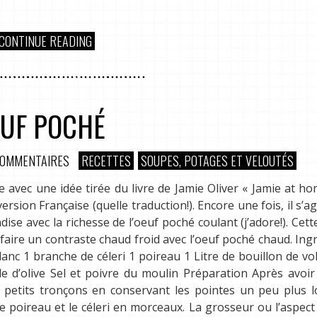
CONTINUE READING
EUF POCHÉ
COMMENTAIRES
RECETTES
SOUPES, POTAGES ET VELOUTÉS
ge avec une idée tirée du livre de Jamie Oliver « Jamie at h
sion Française (quelle traduction!). Encore une fois, il s’ag
ise avec la richesse de l’oeuf poché coulant (j’adore!). Cet
 faire un contraste chaud froid avec l’oeuf poché chaud. Ing
nc 1 branche de céleri 1 poireau 1 Litre de bouillon de vol
e d’olive Sel et poivre du moulin Préparation Après avoir
n petits tronçons en conservant les pointes un peu plus 
le poireau et le céleri en morceaux. La grosseur ou l’aspect