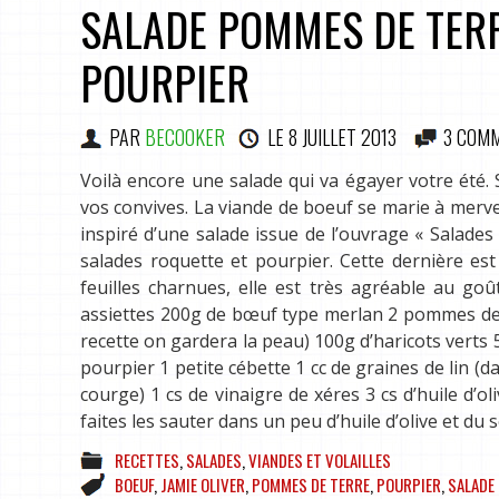
SALADE POMMES DE TERR
POURPIER
PAR
BECOOKER
LE
8 JUILLET 2013
3 COM
Voilà encore une salade qui va égayer votre été. 
vos convives. La viande de boeuf se marie à mervei
inspiré d’une salade issue de l’ouvrage « Salades
salades roquette et pourpier. Cette dernière e
feuilles charnues, elle est très agréable au go
assiettes 200g de bœuf type merlan 2 pommes de t
recette on gardera la peau) 100g d’haricots verts
pourpier 1 petite cébette 1 cc de graines de lin (d
courge) 1 cs de vinaigre de xéres 3 cs d’huile d’
faites les sauter dans un peu d’huile d’olive et du s
RECETTES
,
SALADES
,
VIANDES ET VOLAILLES
BOEUF
,
JAMIE OLIVER
,
POMMES DE TERRE
,
POURPIER
,
SALADE