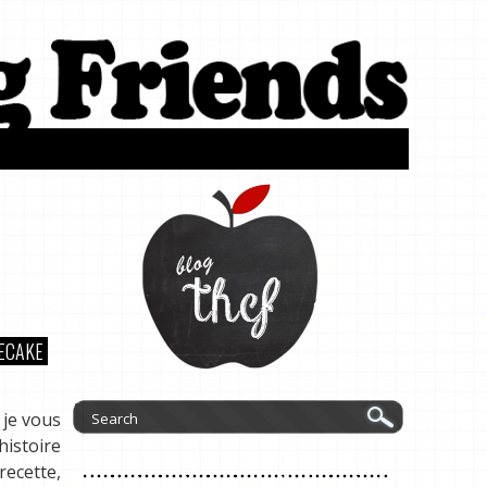
ECAKE
 je vous
histoire
recette,