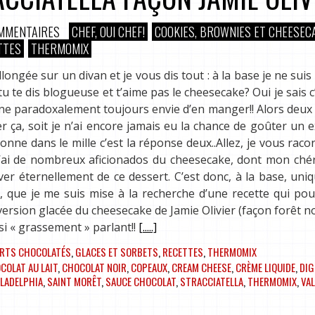
OMMENTAIRES
CHEF, OUI CHEF!
COOKIES, BROWNIES ET CHEESEC
TTES
THERMOMIX
llongée sur un divan et je vous dis tout : à la base je ne suis
u te dis blogueuse et t’aime pas le cheesecake? Oui je sais c
ne paradoxalement toujours envie d’en manger!! Alors deux
er ça, soit je n’ai encore jamais eu la chance de goûter un e
nne dans le mille c’est la réponse deux..Allez, je vous raco
 j’ai de nombreux aficionados du cheesecake, dont mon ché
river éternellement de ce dessert. C’est donc, à la base, un
t!), que je me suis mise à la recherche d’une recette qui po
 version glacée du cheesecake de Jamie Olivier (façon forêt no
si « grassement » parlant!!
[.....]
RTS CHOCOLATÉS
,
GLACES ET SORBETS
,
RECETTES
,
THERMOMIX
COLAT AU LAIT
,
CHOCOLAT NOIR
,
COPEAUX
,
CREAM CHEESE
,
CRÈME LIQUIDE
,
DIG
LADELPHIA
,
SAINT MORÊT
,
SAUCE CHOCOLAT
,
STRACCIATELLA
,
THERMOMIX
,
VA