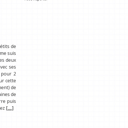
.
étits de
 me suis
ces deux
vec ses
s pour 2
ur cette
ment) de
aines de
rre puis
lez
[.....]