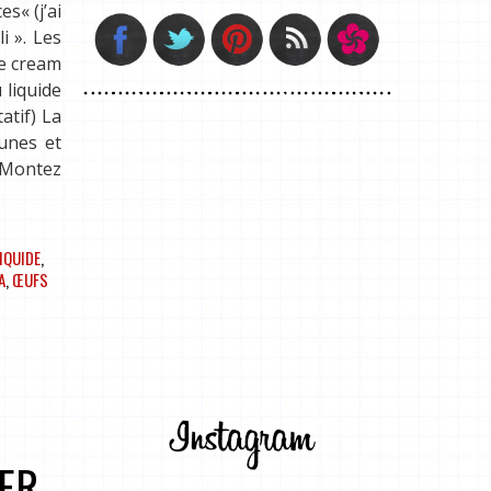
s« (j’ai
i ». Les
de cream
 liquide
atif) La
aunes et
. Montez
IQUIDE
,
A
,
ŒUFS
ER