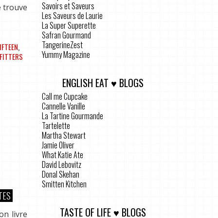
Savoirs et Saveurs
e trouve
Les Saveurs de Laurie
La Super Superette
Safran Gourmand
TangerineZest
IFTEEN
,
Yummy Magazine
FITTERS
ENGLISH EAT ♥ BLOGS
Call me Cupcake
Cannelle Vanille
La Tartine Gourmande
Tartelette
Martha Stewart
Jamie Oliver
What Katie Ate
David Lebovitz
Donal Skehan
Smitten Kitchen
TES
TASTE OF LIFE ♥ BLOGS
on livre