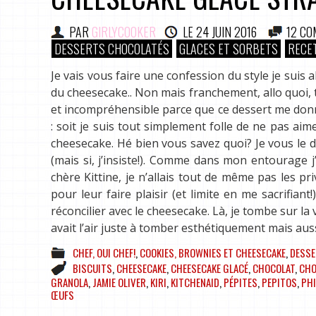
PAR
GIRLYCOOKER
LE
24 JUIN 2016
12 C
DESSERTS CHOCOLATÉS
GLACES ET SORBETS
RECE
Je vais vous faire une confession du style je suis a
du cheesecake.. Non mais franchement, allo quoi, t
et incompréhensible parce que ce dessert me don
: soit je suis tout simplement folle de ne pas aim
cheesecake. Hé bien vous savez quoi? Je vous le do
(mais si, j’insiste!). Comme dans mon entourage
chère Kittine, je n’allais tout de même pas les p
pour leur faire plaisir (et limite en me sacrifian
réconcilier avec le cheesecake. Là, je tombe sur la
avait l’air juste à tomber esthétiquement mais aus
CHEF, OUI CHEF!
,
COOKIES, BROWNIES ET CHEESECAKE
,
DESSE
BISCUITS
,
CHEESECAKE
,
CHEESECAKE GLACÉ
,
CHOCOLAT
,
CHO
GRANOLA
,
JAMIE OLIVER
,
KIRI
,
KITCHENAID
,
PÉPITES
,
PEPITOS
,
PHI
ŒUFS