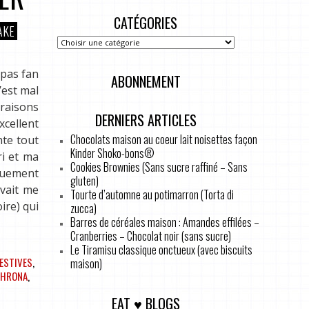
CATÉGORIES
AKE
 pas fan
ABONNEMENT
’est mal
 raisons
DERNIERS ARTICLES
xcellent
Chocolats maison au coeur lait noisettes façon
nte tout
Kinder Shoko-bons®
ri et ma
Cookies Brownies (Sans sucre raffiné – Sans
iquement
gluten)
uvait me
Tourte d’automne au potimarron (Torta di
ire) qui
zucca)
Barres de céréales maison : Amandes effilées –
Cranberries – Chocolat noir (sans sucre)
Le Tiramisu classique onctueux (avec biscuits
ESTIVES
,
maison)
LHRONA
,
EAT ♥ BLOGS