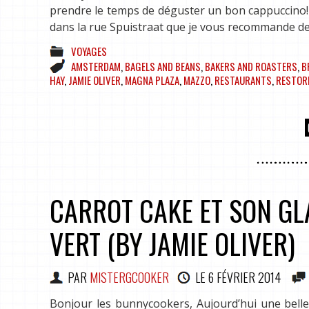
prendre le temps de déguster un bon cappuccino!
dans la rue Spuistraat que je vous recommande de
VOYAGES
AMSTERDAM
,
BAGELS AND BEANS
,
BAKERS AND ROASTERS
,
B
HAY
,
JAMIE OLIVER
,
MAGNA PLAZA
,
MAZZO
,
RESTAURANTS
,
RESTOR
CARROT CAKE ET SON G
VERT (BY JAMIE OLIVER)
PAR
MISTERGCOOKER
LE
6 FÉVRIER 2014
Bonjour les bunnycookers, Aujourd’hui une belle r