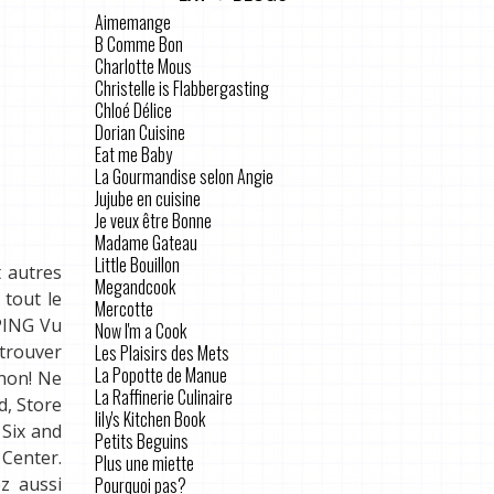
Aimemange
B Comme Bon
Charlotte Mous
Christelle is Flabbergasting
Chloé Délice
Dorian Cuisine
Eat me Baby
La Gourmandise selon Angie
Jujube en cuisine
Je veux être Bonne
Madame Gateau
Little Bouillon
t autres
Megandcook
 tout le
Mercotte
PPING Vu
Now I'm a Cook
Les Plaisirs des Mets
 trouver
La Popotte de Manue
 non! Ne
La Raffinerie Culinaire
d, Store
lily's Kitchen Book
 Six and
Petits Beguins
 Center.
Plus une miette
Pourquoi pas?
z aussi