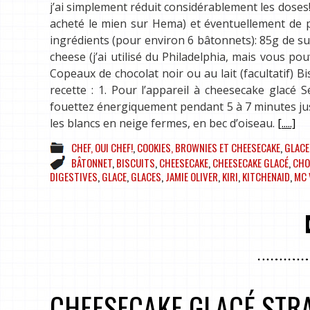
j’ai simplement réduit considérablement les doses! 
acheté le mien sur Hema) et éventuellement de pet
ingrédients (pour environ 6 bâtonnets): 85g de s
cheese (j’ai utilisé du Philadelphia, mais vous p
Copeaux de chocolat noir ou au lait (facultatif) Bi
recette : 1. Pour l’appareil à cheesecake glacé 
fouettez énergiquement pendant 5 à 7 minutes ju
les blancs en neige fermes, en bec d’oiseau.
[.....]
CHEF, OUI CHEF!
,
COOKIES, BROWNIES ET CHEESECAKE
,
GLACE
BÂTONNET
,
BISCUITS
,
CHEESECAKE
,
CHEESECAKE GLACÉ
,
CHO
DIGESTIVES
,
GLACE
,
GLACES
,
JAMIE OLIVER
,
KIRI
,
KITCHENAID
,
MC 
CHEESECAKE GLACÉ STRA