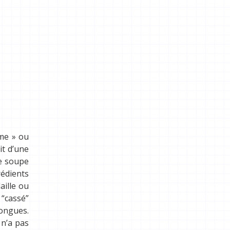
ome » ou
it d’une
te soupe
rédients
aille ou
 “cassé”
longues.
 n’a pas