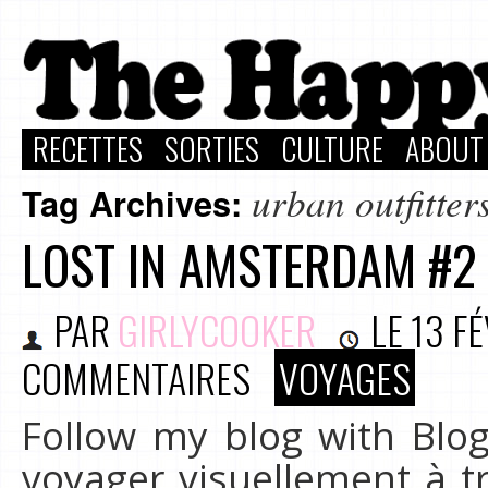
RECETTES
SORTIES
CULTURE
ABOUT
urban outfitter
Tag Archives:
LOST IN AMSTERDAM #2 
PAR
GIRLYCOOKER
LE
13 F
COMMENTAIRES
VOYAGES
Follow my blog with Blog
voyager visuellement à tr