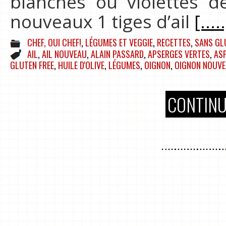
blanches ou violettes 
nouveaux 1 tiges d’ail
[....
CHEF, OUI CHEF!
,
LÉGUMES ET VEGGIE
,
RECETTES
,
SANS GL
AIL
,
AIL NOUVEAU
,
ALAIN PASSARD
,
APSERGES VERTES
,
AS
GLUTEN FREE
,
HUILE D'OLIVE
,
LÉGUMES
,
OIGNON
,
OIGNON NOUV
CONTINU