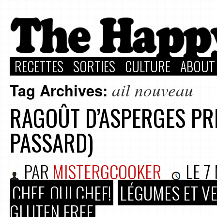
RECETTES
SORTIES
CULTURE
ABOUT
ail nouveau
Tag Archives:
RAGOÛT D’ASPERGES PRI
PASSARD)
PAR
MISTERGCOOKER
LE
7
CHEF, OUI CHEF!
LÉGUMES ET V
GLUTEN FREE