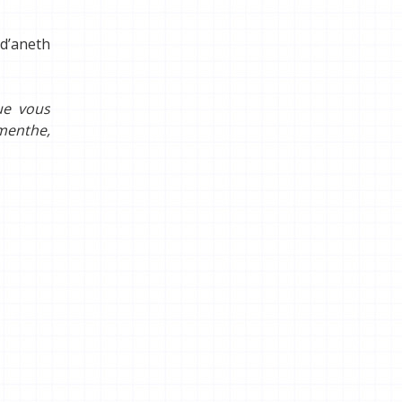
 d’aneth
ue vous
menthe,