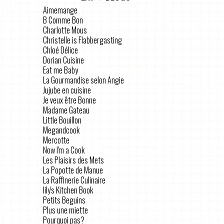
Aimemange
B Comme Bon
Charlotte Mous
Christelle is Flabbergasting
Chloé Délice
Dorian Cuisine
Eat me Baby
La Gourmandise selon Angie
Jujube en cuisine
Je veux être Bonne
Madame Gateau
Little Bouillon
Megandcook
Mercotte
Now I'm a Cook
Les Plaisirs des Mets
La Popotte de Manue
La Raffinerie Culinaire
lily's Kitchen Book
Petits Beguins
Plus une miette
Pourquoi pas?