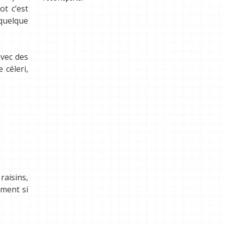
.
t c’est
 quelque
avec des
 céleri,
raisins,
ement si