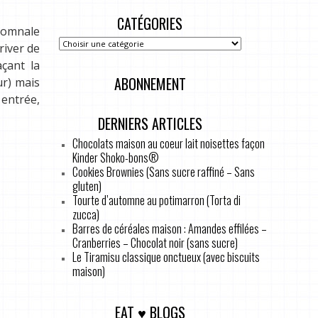
CATÉGORIES
utomnale
river de
çant la
ABONNEMENT
ur) mais
 entrée,
DERNIERS ARTICLES
Chocolats maison au coeur lait noisettes façon
Kinder Shoko-bons®
Cookies Brownies (Sans sucre raffiné – Sans
gluten)
Tourte d’automne au potimarron (Torta di
zucca)
Barres de céréales maison : Amandes effilées –
Cranberries – Chocolat noir (sans sucre)
Le Tiramisu classique onctueux (avec biscuits
maison)
EAT ♥ BLOGS