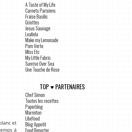
A Taste of My Life
Carnets Parisiens
Fraise Basilic
Griottes
Jesus Sauvage
Lealiola
Make my Lemonade
Pom Verte
Miss Etc
My Little Fabric
Sunrise Over Sea
Une Touche de Rose
TOP ♥ PARTENAIRES
Chef Simon
Toutes les recettes
Paperblog
Marmiton
Libéfood
blanc et
Blog Appetit
Food Reporter
temps à