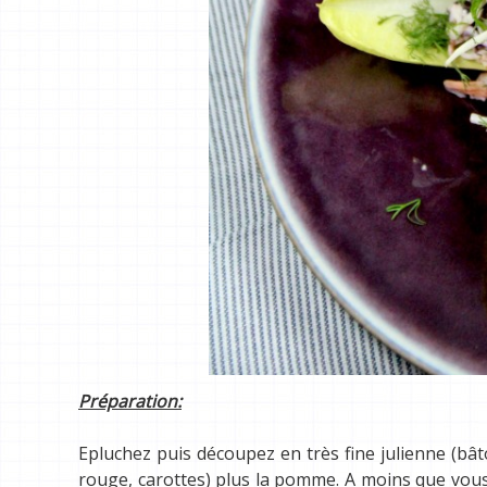
Préparation:
Epluchez puis découpez en très fine julienne (bât
rouge, carottes) plus la pomme. A moins que vou