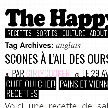
RECETTES
SORTIES
CULTURE
ABOUT
anglais
Tag Archives:
SCONES À L’AIL DES OU
PAR
GIRLYCOOKER
LE
29 A
CHEF, OUI CHEF!
PAINS ET VIEN
RECETTES
Voici une recette de sa