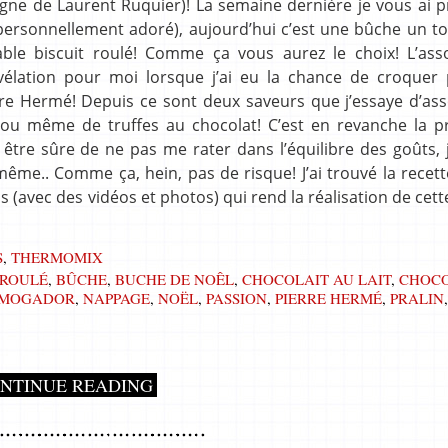
 digne de Laurent Ruquier)! La semaine dernière je vous ai 
personnellement adoré), aujourd’hui c’est une bûche un to
itable biscuit roulé! Comme ça vous aurez le choix! L’ass
évélation pour moi lorsque j’ai eu la chance de croquer 
e Hermé! Depuis ce sont deux saveurs que j’essaye d’asso
 ou même de truffes au chocolat! C’est en revanche la p
être sûre de ne pas me rater dans l’équilibre des goûts, j
ême.. Comme ça, hein, pas de risque! J’ai trouvé la recett
as (avec des vidéos et photos) qui rend la réalisation de cet
S
,
THERMOMIX
 ROULÉ
,
BÛCHE
,
BUCHE DE NOÊL
,
CHOCOLAIT AU LAIT
,
CHOC
MOGADOR
,
NAPPAGE
,
NOËL
,
PASSION
,
PIERRE HERMÉ
,
PRALIN
,
NTINUE READING