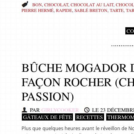
BON
,
CHOCOLAT
,
CHOCOLAT AU LAIT
,
CHOCOL
PIERRE HERMÉ
,
RAPIDE
,
SABLÉ BRETON
,
TARTE
,
TA
CO
BÛCHE MOGADOR D
FAÇON ROCHER (CH
PASSION)
PAR
GIRLYCOOKER
LE
23 DÉCEMBRE
GÂTEAUX DE FÊTE
RECETTES
THERMOM
Plus que quelques heures avant le réveillon de No