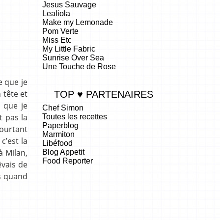
Jesus Sauvage
Lealiola
Make my Lemonade
Pom Verte
Miss Etc
My Little Fabric
Sunrise Over Sea
Une Touche de Rose
e que je
 tête et
TOP ♥ PARTENAIRES
 que je
Chef Simon
t pas la
Toutes les recettes
Paperblog
pourtant
Marmiton
c’est la
Libéfood
à Milan,
Blog Appetit
Food Reporter
êvais de
.
is quand