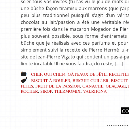
scier tous vos invités (tu l’as vu le jeu de mots
une bûche façon tiramisu aux marrons (que j’ai 
peu plus traditionnel puisqu’il s’agit d’un vér
chocolat au lait/passion a été une véritable r
première fois dans le macaron Mogador de Pierr
plus souvent possible, sous forme d’entremets
bûche que je réalisais avec ces parfums et pour 
simplement suivi la recette de Pierre Hermé lui-m
site de Jean-Pierre Vigato qui contient un pas-à-p
limite inratable! Il ne vous faudra, du reste,
[.....]
CHEF, OUI CHEF!
,
GÂTEAUX DE FÊTE
,
RECETTE
BISCUIT À ROULER
,
BISCUIT CUILLER
,
BISCUIT
FÊTES
,
FRUIT DE LA PASSION
,
GANACHE
,
GLAÇAGE
,
ROCHER
,
SIROP
,
THERMOMIX
,
VALRHONA
CO