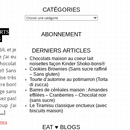
CATÉGORIES
RTS
ABONNEMENT
S
i, et je
DERNIERS ARTICLES
 j’ai eu
Chocolats maison au coeur lait
chocolat
noisettes façon Kinder Shoko-bons®
Cookies Brownies (Sans sucre raffiné
e!! Sans
– Sans gluten)
ise très
Tourte d’automne au potimarron (Torta
tre bon!
di zucca)
Barres de céréales maison : Amandes
nge sans
effilées – Cranberries – Chocolat noir
sez pas!
(sans sucre)
up j’ai
Le Tiramisu classique onctueux (avec
biscuits maison)
....]
TES
EAT ♥ BLOGS