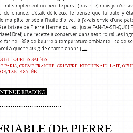
re tout simplement un peu de persil (basique) mais je n’en av
 de chance, c’était délicieux! Je pense que la pâte y ét
ma pâte brisée à l’huile d’olive, là j’avais envie d’une pât
te brisée de Pierre Hermé qui est juste FAN-TA-STI-QUE! F
sée! Bref, une recette à conserver dans ses tiroirs! Les ing
g de farine 185g de beurre à température ambiante 1cc de se
ppareil à quiche 400g de champignons
[.....]
S ET TOURTES SALÉES
E PARIS
,
CRÈME FRAICHE
,
GRUYÈRE
,
KITCHENAID
,
LAIT
,
OEU
UGE
,
TARTE SALÉE
NTINUE READING
FRIABLE (DE PIERRE