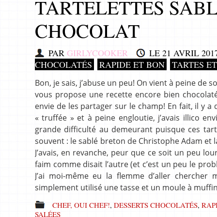
TARTELETTES SABL
CHOCOLAT
PAR
GIRLYCOOKER
LE
21 AVRIL 201
CHOCOLATÉS
RAPIDE ET BON
TARTES E
Bon, je sais, j’abuse un peu! On vient à peine de so
vous propose une recette encore bien chocolatée
envie de les partager sur le champ! En fait, il y a
« truffée » et à peine engloutie, j’avais illico 
grande difficulté au demeurant puisque ces tart
souvent : le sablé breton de Christophe Adam et 
J’avais, en revanche, peur que ce soit un peu lo
faim comme disait l’autre (et c’est un peu le pro
J’ai moi-même eu la flemme d’aller chercher 
simplement utilisé une tasse et un moule à muffins
CHEF, OUI CHEF!
,
DESSERTS CHOCOLATÉS
,
RAP
SALÉES