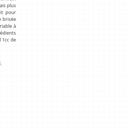
ais plus
ait pour
e brisée
riable à
rédients
l 1cc de
F
,