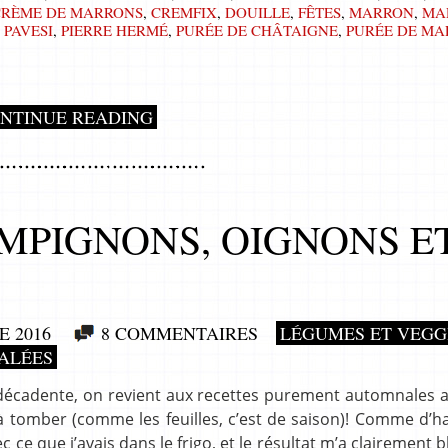
CRÈME DE MARRONS
,
CREMFIX
,
DOUILLE
,
FÊTES
,
MARRON
,
MA
,
PAVESI
,
PIERRE HERMÉ
,
PURÉE DE CHÂTAIGNE
,
PURÉE DE MA
NTINUE READING
MPIGNONS, OIGNONS E
 2016
8 COMMENTAIRES
LÉGUMES ET VEGG
SALÉES
s décadente, on revient aux recettes purement automnales 
tomber (comme les feuilles, c’est de saison)! Comme d’ha
ec ce que j’avais dans le frigo, et le résultat m’a clairement b