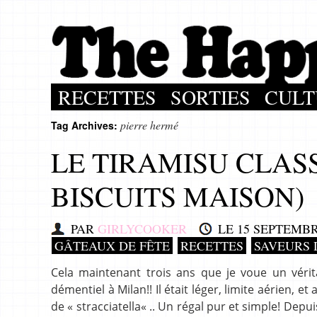
RECETTES
SORTIES
CULT
pierre hermé
Tag Archives:
LE TIRAMISU CLAS
BISCUITS MAISON)
PAR
GIRLYCOOKER
LE
15 SEPTEMBR
GÂTEAUX DE FÊTE
RECETTES
SAVEURS 
Cela maintenant trois ans que je voue un vérit
démentiel à Milan!! Il était léger, limite aérien, e
de « stracciatella« .. Un régal pur et simple! Dep