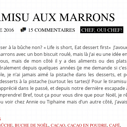
AMISU AUX MARRONS
 2016
15 COMMENTAIRES
CHEF, OUI CHEF!
ser à la bûche non? « Life is short, Eat dessert first« J’avou
arrons avec un bon biscuit roulé, mais là j’ai eu une idée en
 vous, mais de mon côté il y a des aliments ou des plats
ttéralement depuis quelques années (je me demande si c’es
e, je n’ai jamais aimé la pistache dans les desserts, et 
sserts à la pistache (surtout les tartes)! Pour le tiramisu 
apprécié dans le passé, et depuis notre dernière escapade 
mprendre! Bref, tout ça pour vous dire que pour Noël, je r
pu voir chez Annie ou Tiphaine mais d’un autre côté, j’ava
]
S
BÛCHE
,
BUCHE DE NOÊL
,
CACAO
,
CACAO EN POUDRE
,
CAFÉ
,