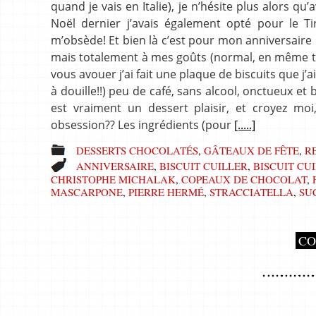
quand je vais en Italie), je n’hésite plus alors qu’
Noël dernier j’avais également opté pour le 
m’obsède! Et bien là c’est pour mon anniversaire qu
mais totalement à mes goûts (normal, en même temp
vous avouer j’ai fait une plaque de biscuits que j’
à douille!!) peu de café, sans alcool, onctueux et
est vraiment un dessert plaisir, et croyez moi
obsession?? Les ingrédients (pour
[.....]
DESSERTS CHOCOLATÉS
,
GÂTEAUX DE FÊTE
,
R
ANNIVERSAIRE
,
BISCUIT CUILLER
,
BISCUIT CU
CHRISTOPHE MICHALAK
,
COPEAUX DE CHOCOLAT
,
MASCARPONE
,
PIERRE HERMÉ
,
STRACCIATELLA
,
SU
CO