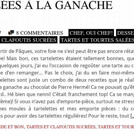
ÉES À LA GANACHE
7
8 COMMENTAIRES
CHEF, OUI CHEF!
DESSE
T CLAFOUTIS SUCRÉES
TARTES ET TOURTES SALÉE
rtir de Pâques, votre foie ne s’est peut être pas encore rétabl
! Mais bon, ces tartelettes étaient tellement bonnes, que
 quelques jours, j’ai eu l’occasion de regoûter une tarte au 
envie d’en remanger… Pas le choix, j’ai du en faire moi-mêm
elettes sont juste un combo de deux recettes que je réal
la ganache au chocolat de Pierre Hermé! Ca ne pouvait qu’ê
urd.. Hé bien que nenni! C’était franchement top! Ca se ma
blème)! Si vous n’avez pas d’emporte-pièce, surtout ne stres
mes moules à tartelettes et mes emporte pièces : du co
 pour avoir des tartelettes régulières! Pour le reste, tout
[.
IDE ET BON
,
TARTES ET CLAFOUTIS SUCRÉES
,
TARTES ET TOUR