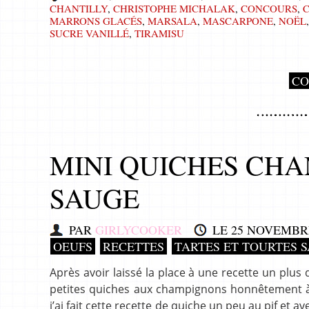
CHANTILLY
,
CHRISTOPHE MICHALAK
,
CONCOURS
,
MARRONS GLACÉS
,
MARSALA
,
MASCARPONE
,
NOËL
SUCRE VANILLÉ
,
TIRAMISU
CO
MINI QUICHES CHA
SAUGE
PAR
GIRLYCOOKER
LE
25 NOVEMBRE
OEUFS
RECETTES
TARTES ET TOURTES 
Après avoir laissé la place à une recette un plu
petites quiches aux champignons honnêtement à 
j’ai fait cette recette de quiche un peu au pif et av