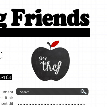
C
LATÉS
olument
etit air
ment dit