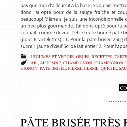
pas que moi d’ailleurs)! A la base je voulais mett
donc j’ai opté pour de la sauge fraîche et coup
beaucoup! Même si je suis une inconditionnelle de 
un peu plus gourmande. J’ai donc opté pour la pâ
souhait, comme devrait l’être toute bonne pâte bri
(pour 6 tartelettes) : 1. Pour la pâte brisée 250
sucre 1 jaune d’œuf 5cl de lait entier 2. Pour l’a
LÉGUMES ET VEGGIE
,
OEUFS
,
RECETTES
,
TARTE
AIL
,
AUTOMNE
,
CHAMPIGNON
,
CHAMPIGNON D
OIGNON
,
PÂTE BRISÉE
,
PIERRE HERMÉ
,
QUICHE
,
SA
CO
PÂTE BRISÉE TRÈS 