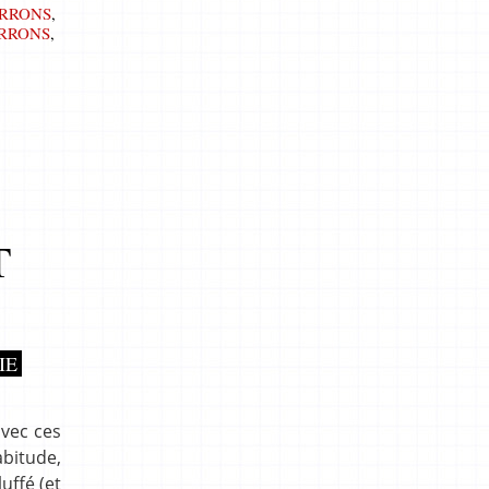
RRONS
,
RRONS
,
T
IE
avec ces
bitude,
luffé (et