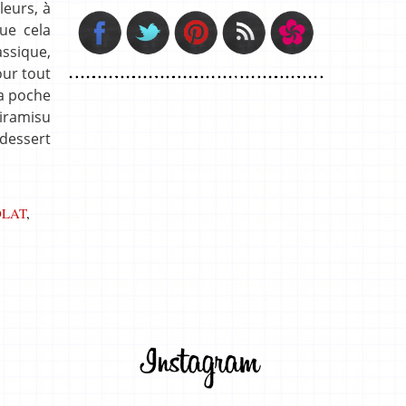
leurs, à
ue cela
assique,
our tout
la poche
Tiramisu
dessert
LAT
,