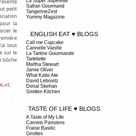
La Super Superette
présenté
Safran Gourmand
ut petit
TangerineZest
ociation
Yummy Magazine
pour la
cier le
ENGLISH EAT ♥ BLOGS
remière
Call me Cupcake
’ai tout
Cannelle Vanille
e sur le
La Tartine Gourmande
Tartelette
te bûche
Martha Stewart
Jamie Oliver
What Katie Ate
David Lebovitz
OLAT
,
Donal Skehan
Smitten Kitchen
TASTE OF LIFE ♥ BLOGS
A Taste of My Life
Carnets Parisiens
Fraise Basilic
Griottes