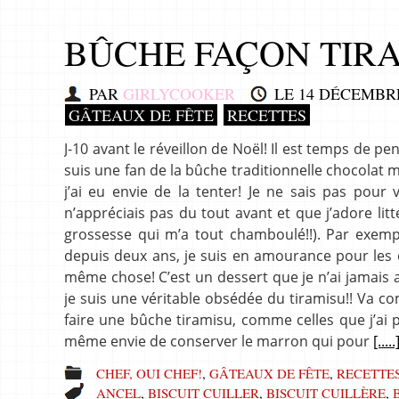
BÛCHE FAÇON TIR
PAR
GIRLYCOOKER
LE
14 DÉCEMBRE
GÂTEAUX DE FÊTE
RECETTES
J-10 avant le réveillon de Noël! Il est temps de pen
suis une fan de la bûche traditionnelle chocolat m
j’ai eu envie de la tenter! Je ne sais pas pour
n’appréciais pas du tout avant et que j’adore li
grossesse qui m’a tout chamboulé!!). Par exempl
depuis deux ans, je suis en amourance pour les de
même chose! C’est un dessert que je n’ai jamais 
je suis une véritable obsédée du tiramisu!! Va co
faire une bûche tiramisu, comme celles que j’ai 
même envie de conserver le marron qui pour
[.....
CHEF, OUI CHEF!
,
GÂTEAUX DE FÊTE
,
RECETTE
ANCEL
,
BISCUIT CUILLER
,
BISCUIT CUILLÈRE
,