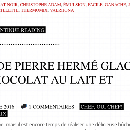
AT NOIR
,
CHRISTOPHE ADAM
,
ÉMULSION
,
FACILE
,
GANACHE
,
RTELETTE
,
THERMOMIX
,
VALRHONA
NTINUE READING
E PIERRE HERMÉ GLA
OCOLAT AU LAIT ET
 2016
1 COMMENTAIRES
CHEF, OUI CHEF!
IX
ël mais il est encore temps de réaliser une délicieuse bûch