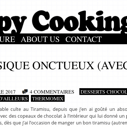
URE
ABOUT US
CONTACT
SIQUE ONCTUEUX (AVE
E 2017
4 COMMENTAIRES
DESSERTS CHOCO
D'AILLEURS
THERMOMIX
able culte au Tiramisu, depuis que j’en ai goûté un abs
t avec des copeaux de chocolat à l’intérieur qui lui donné un p
uis, dès que j’ai l’occasion de manger un bon tiramisu (autre