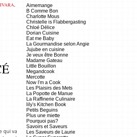
JIVARA
,
Aimemange
B Comme Bon
Charlotte Mous
Christelle is Flabbergasting
Chloé Délice
Dorian Cuisine
Eat me Baby
La Gourmandise selon Angie
Jujube en cuisine
Je veux être Bonne
Madame Gateau
CÉ
Little Bouillon
Megandcook
Mercotte
Now I'm a Cook
Les Plaisirs des Mets
La Popotte de Manue
La Raffinerie Culinaire
lily's Kitchen Book
Petits Beguins
Plus une miette
Pourquoi pas?
Savoirs et Saveurs
e qui va
Les Saveurs de Laurie