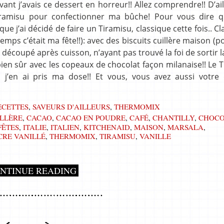
avant j’avais ce dessert en horreur!! Allez comprendre!! D’ail
Tiramisu pour confectionner ma bûche! Pour vous dire q
e j’ai décidé de faire un Tiramisu, classique cette fois.. Cl
s c’était ma fête!!): avec des biscuits cuillère maison (p
ai découpé après cuisson, n’ayant pas trouvé la foi de sortir 
 bien sûr avec les copeaux de chocolat façon milanaise!! Le 
, j’en ai pris ma dose!! Et vous, vous avez aussi votre 
ECETTES
,
SAVEURS D'AILLEURS
,
THERMOMIX
ILLÈRE
,
CACAO
,
CACAO EN POUDRE
,
CAFÉ
,
CHANTILLY
,
CHOCO
FÊTES
,
ITALIE
,
ITALIEN
,
KITCHENAID
,
MAISON
,
MARSALA
,
CRE VANILLÉ
,
THERMOMIX
,
TIRAMISU
,
VANILLE
NTINUE READING