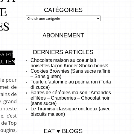
DE
CATÉGORIES
ES
ABONNEMENT
DERNIERS ARTICLES
S ET
Chocolats maison au coeur lait
LUTEN
noisettes façon Kinder Shoko-bons®
Cookies Brownies (Sans sucre raffiné
– Sans gluten)
le pour
Tourte d’automne au potimarron (Torta
rmet de
di zucca)
Barres de céréales maison : Amandes
ains de
effilées – Cranberries – Chocolat noir
le grand
(sans sucre)
conteste
Le Tiramisu classique onctueux (avec
biscuits maison)
e, c’est
i de Top
Mougins,
EAT ♥ BLOGS