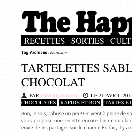
RECETTES
SORTIES
CULT
émulsion
Tag Archives:
TARTELETTES SABL
CHOCOLAT
PAR
GIRLYCOOKER
LE
21 AVRIL 201
CHOCOLATÉS
RAPIDE ET BON
TARTES E
Bon, je sais, j’abuse un peu! On vient à peine de so
vous propose une recette encore bien chocolatée
envie de les partager sur le champ! En fait, il y a