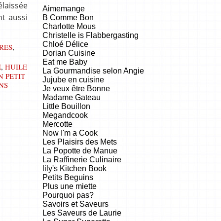
élaissée
Aimemange
nt aussi
B Comme Bon
Charlotte Mous
Christelle is Flabbergasting
Chloé Délice
RES
,
Dorian Cuisine
Eat me Baby
E
,
HUILE
La Gourmandise selon Angie
 PETIT
Jujube en cuisine
NS
Je veux être Bonne
Madame Gateau
Little Bouillon
Megandcook
Mercotte
Now I'm a Cook
Les Plaisirs des Mets
La Popotte de Manue
La Raffinerie Culinaire
lily's Kitchen Book
Petits Beguins
Plus une miette
Pourquoi pas?
Savoirs et Saveurs
Les Saveurs de Laurie