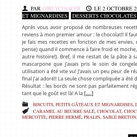
PAR
GIRLYCOOKER
LE
2 OCTOBRE 2
ET MIGNARDISES
DESSERTS CHOCOLATÉS
Après vous avoir proposé de nombreuses recettes 
reviens à mon premier amour : le chocolat!! Il fa
je fais mes recettes en fonction de mes envies,
pense) quand il commence à faire froid et moche, h
autre histoire!). Bref, il me restait de la pâte 
mascarpone que j’avais pris le soin de congel
utilisation a été vite vu! J’avais un peu peur de
final j’ai adoré!! La seule chose compliquée a été 
Résultat : les bords ne sont pas parfaitement ré
tant que le goût est là! A la
[.....]
BISCUITS, PETITS GÂTEAUX ET MIGNARDISES
,
CARAMEL AU BEURRE SALÉ
,
CHOCOLAT
,
CHOC
MERCOTTE
,
PIERRE HERMÉ
,
PRALIN
,
SABLÉ BRETON