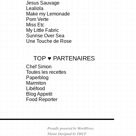
Jesus Sauvage
Lealiola
Make my Lemonade
Pom Verte
Miss Etc
My Little Fabric
Sunrise Over Sea
Une Touche de Rose
TOP ♥ PARTENAIRES
Chef Simon
Toutes les recettes
Paperblog
Marmiton
Libéfood
Blog Appetit
Food Reporter
.
Proudly powered by WordPress.
Theme Designed by THCF