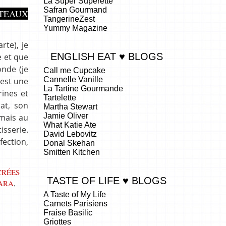
La Super Superette
Safran Gourmand
ÂTEAUX
TangerineZest
Yummy Magazine
rte), je
ENGLISH EAT ♥ BLOGS
e et que
nde (je
Call me Cupcake
Cannelle Vanille
’est une
La Tartine Gourmande
rines et
Tartelette
at, son
Martha Stewart
Jamie Oliver
 mais au
What Katie Ate
isserie.
David Lebovitz
fection,
Donal Skehan
Smitten Kitchen
CRÉES
TASTE OF LIFE ♥ BLOGS
VARA
,
A Taste of My Life
Carnets Parisiens
Fraise Basilic
Griottes