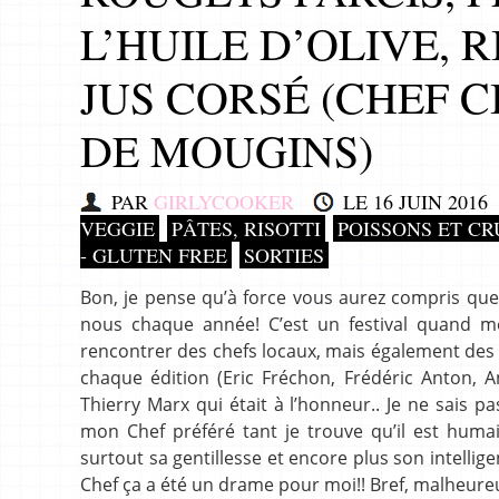
L’HUILE D’OLIVE, 
JUS CORSÉ (CHEF C
DE MOUGINS)
PAR
GIRLYCOOKER
LE
16 JUIN 2016
VEGGIE
PÂTES, RISOTTI
POISSONS ET C
- GLUTEN FREE
SORTIES
Bon, je pense qu’à force vous aurez compris que
nous chaque année! C’est un festival quand m
rencontrer des chefs locaux, mais également des
chaque édition (Eric Fréchon, Frédéric Anton, A
Thierry Marx qui était à l’honneur.. Je ne sais 
mon Chef préféré tant je trouve qu’il est humai
surtout sa gentillesse et encore plus son intellig
Chef ça a été un drame pour moi!! Bref, malheureu