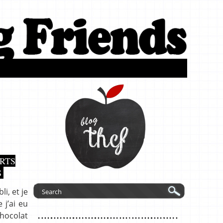
RTS
S
i, et je
 j’ai eu
chocolat