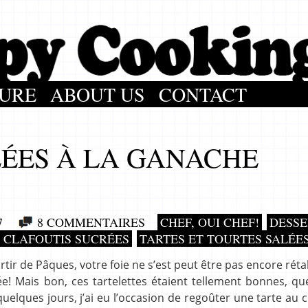
URE
ABOUT US
CONTACT
ÉES À LA GANACHE
7
8 COMMENTAIRES
CHEF, OUI CHEF!
DESSE
T CLAFOUTIS SUCRÉES
TARTES ET TOURTES SALÉE
rtir de Pâques, votre foie ne s’est peut être pas encore rétabl
! Mais bon, ces tartelettes étaient tellement bonnes, que
 quelques jours, j’ai eu l’occasion de regoûter une tarte au 