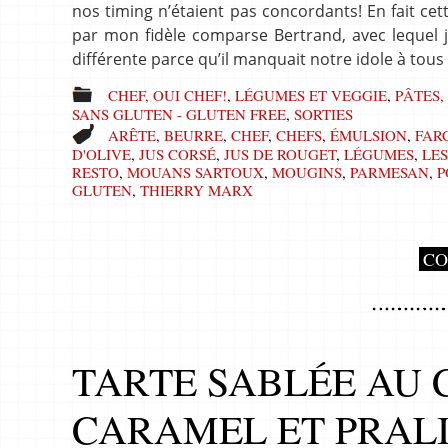
nos timing n’étaient pas concordants! En fait cett
par mon fidèle comparse Bertrand, avec lequel je
différente parce qu’il manquait notre idole à tous
CHEF, OUI CHEF!
,
LÉGUMES ET VEGGIE
,
PÂTES,
SANS GLUTEN - GLUTEN FREE
,
SORTIES
ARÊTE
,
BEURRE
,
CHEF
,
CHEFS
,
ÉMULSION
,
FAR
D'OLIVE
,
JUS CORSÉ
,
JUS DE ROUGET
,
LÉGUMES
,
LES
RESTO
,
MOUANS SARTOUX
,
MOUGINS
,
PARMESAN
,
P
GLUTEN
,
THIERRY MARX
CO
TARTE SABLÉE AU 
CARAMEL ET PRAL