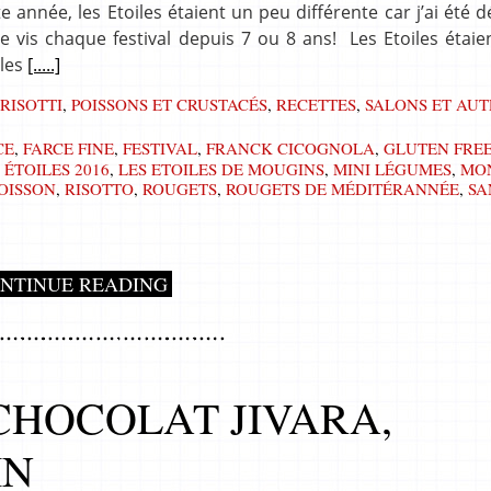
e année, les Etoiles étaient un peu différente car j’ai été d
 vis chaque festival depuis 7 ou 8 ans! Les Etoiles étaie
 les
[.....]
 RISOTTI
,
POISSONS ET CRUSTACÉS
,
RECETTES
,
SALONS ET AUT
CE
,
FARCE FINE
,
FESTIVAL
,
FRANCK CICOGNOLA
,
GLUTEN FRE
 ÉTOILES 2016
,
LES ETOILES DE MOUGINS
,
MINI LÉGUMES
,
MON
OISSON
,
RISOTTO
,
ROUGETS
,
ROUGETS DE MÉDITÉRANNÉE
,
SA
NTINUE READING
CHOCOLAT JIVARA,
IN