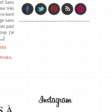
e!! Sans
ise très
tre bon!
nge sans
sez pas!
up j’ai
....]
TES
JIVARA
,
S À