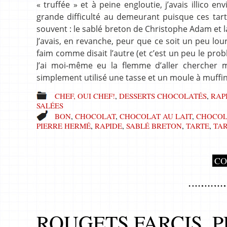
« truffée » et à peine engloutie, j’avais illico 
grande difficulté au demeurant puisque ces tart
souvent : le sablé breton de Christophe Adam et 
J’avais, en revanche, peur que ce soit un peu lo
faim comme disait l’autre (et c’est un peu le pro
J’ai moi-même eu la flemme d’aller chercher 
simplement utilisé une tasse et un moule à muffins
CHEF, OUI CHEF!
,
DESSERTS CHOCOLATÉS
,
RAP
SALÉES
BON
,
CHOCOLAT
,
CHOCOLAT AU LAIT
,
CHOCOL
PIERRE HERMÉ
,
RAPIDE
,
SABLÉ BRETON
,
TARTE
,
TA
CO
ROUGETS FARCIS, 