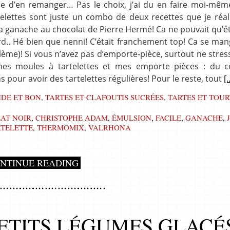
envie d’en remanger… Pas le choix, j’ai du en faire moi-mêm
elettes sont juste un combo de deux recettes que je réal
la ganache au chocolat de Pierre Hermé! Ca ne pouvait qu’ê
urd.. Hé bien que nenni! C’était franchement top! Ca se ma
blème)! Si vous n’avez pas d’emporte-pièce, surtout ne stres
mes moules à tartelettes et mes emporte pièces : du co
 pour avoir des tartelettes régulières! Pour le reste, tout
[.
IDE ET BON
,
TARTES ET CLAFOUTIS SUCRÉES
,
TARTES ET TOUR
AT NOIR
,
CHRISTOPHE ADAM
,
ÉMULSION
,
FACILE
,
GANACHE
,
RTELETTE
,
THERMOMIX
,
VALRHONA
NTINUE READING
PETITS LÉGUMES GLAÇÉ