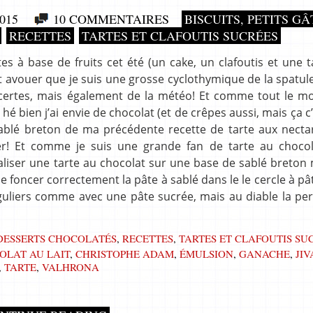
015
10 COMMENTAIRES
BISCUITS, PETITS G
RECETTES
TARTES ET CLAFOUTIS SUCRÉES
à base de fruits cet été (un cake, un clafoutis et une ta
ut avouer que je suis une grosse cyclothymique de la spatul
 certes, mais également de la météo! Et comme tout le mo
é bien j’ai envie de chocolat (et de crêpes aussi, mais ça c
à sablé breton de ma précédente recette de tarte aux necta
er! Et comme je suis une grande fan de tarte au chocol
 réaliser une tarte au chocolat sur une base de sablé breton
de foncer correctement la pâte à sablé dans le le cercle à pât
guliers comme avec une pâte sucrée, mais au diable la per
DESSERTS CHOCOLATÉS
,
RECETTES
,
TARTES ET CLAFOUTIS SU
OLAT AU LAIT
,
CHRISTOPHE ADAM
,
ÉMULSION
,
GANACHE
,
JI
,
TARTE
,
VALHRONA