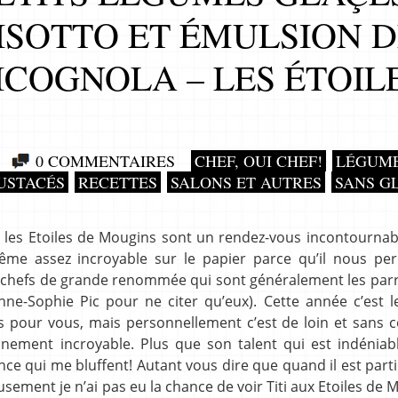
RISOTTO ET ÉMULSION 
ICOGNOLA – LES ÉTOIL
0 COMMENTAIRES
CHEF, OUI CHEF!
LÉGUME
RUSTACÉS
RECETTES
SALONS ET AUTRES
SANS G
 les Etoiles de Mougins sont un rendez-vous incontournab
ême assez incroyable sur le papier parce qu’il nous pe
 chefs de grande renommée qui sont généralement les parr
nne-Sophie Pic pour ne citer qu’eux). Cette année c’est 
pas pour vous, mais personnellement c’est de loin et sans 
nement incroyable. Plus que son talent qui est indéniabl
ence qui me bluffent! Autant vous dire que quand il est part
sement je n’ai pas eu la chance de voir Titi aux Etoiles de 