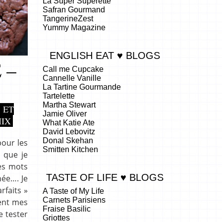
La Super Superette
Safran Gourmand
TangerineZest
Yummy Magazine
ENGLISH EAT ♥ BLOGS
 –
Call me Cupcake
Cannelle Vanille
La Tartine Gourmande
Tartelette
Martha Stewart
 ET
Jamie Oliver
IX
What Katie Ate
David Lebovitz
Donal Skehan
pour les
Smitten Kitchen
s que je
les mots
TASTE OF LIFE ♥ BLOGS
née…. Je
rfaits »
A Taste of My Life
Carnets Parisiens
ment mes
Fraise Basilic
e tester
Griottes