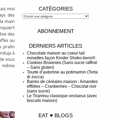
CATÉGORIES
mais moi
ays des
 la main
nquier!!
ABONNEMENT
lise des
uffes au
DERNIERS ARTICLES
u pralin
anduja à
Chocolats maison au coeur lait
noisettes façon Kinder Shoko-bons®
 de vous
Cookies Brownies (Sans sucre raffiné
’a même
– Sans gluten)
Tourte d’automne au potimarron (Torta
di zucca)
Barres de céréales maison : Amandes
effilées – Cranberries – Chocolat noir
(sans sucre)
Le Tiramisu classique onctueux (avec
biscuits maison)
EAT ♥ BLOGS