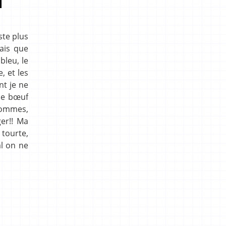
ste plus
ais que
bleu, le
, et les
nt je ne
de bœuf
 pommes,
ger!! Ma
 tourte,
al on ne