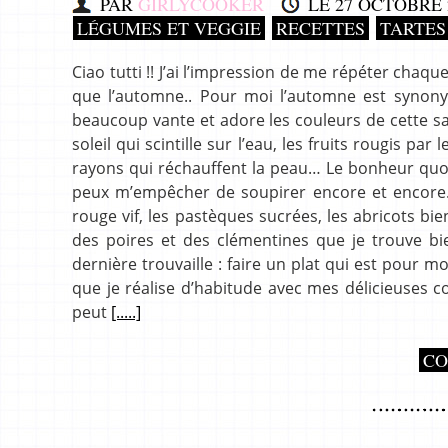
PAR
GIRLYCOOKER
LE
27 OCTOBRE 
LÉGUMES ET VEGGIE
RECETTES
TARTES
Ciao tutti !! J’ai l’impression de me répéter chaque
que l’automne.. Pour moi l’automne est synonym
beaucoup vante et adore les couleurs de cette sai
soleil qui scintille sur l’eau, les fruits rougis pa
rayons qui réchauffent la peau… Le bonheur quoi!
peux m’empêcher de soupirer encore et encore
rouge vif, les pastèques sucrées, les abricots b
des poires et des clémentines que je trouve bie
dernière trouvaille : faire un plat qui est pour 
que je réalise d’habitude avec mes délicieuses 
peut
[.....]
CO