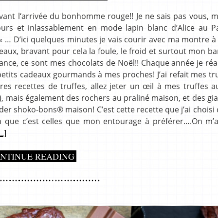
avant l‘arrivée du bonhomme rouge!! Je ne sais pas vous, 
urs et inlassablement en mode lapin blanc d’Alice au P
rd« … D’ici quelques minutes je vais courir avec ma montre à
x, bravant pour cela la foule, le froid et surtout mon ba
vance, ce sont mes chocolats de Noël!! Chaque année je réa
petits cadeaux gourmands à mes proches! J’ai refait mes tr
res recettes de truffes, allez jeter un œil à mes truffes a
t), mais également des rochers au praliné maison, et des gi
Kinder shoko-bons® maison! C’est cette recette que j’ai choisi
ion que c’est celles que mon entourage à préférer….On m
...]
NTINUE READING