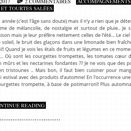
2017
2 COMMENTAIRES
ACCOMPAGNEMENTS
 ET TOURTES SALÉES
 année (c’est l’âge sans doute) mais il n’y a rien que je déte
e de mélancolie, de nostalgie et surtout de pluie.. Je s
son mais je leur préfère nettement celles de l’été… Le ciel 
r le soleil, le bruit des glaçons dans une limonade bien fraîche
! Quand je vois les étals de fruits et légumes en ce mome
… Où sont les courgettes trompettes, les tomates cœur 
ien mûrs et les nectarines fondantes ?? Je ne vois que des
n tristounes .. Mais bon, il faut bien cuisiner pour man
moi estival avec des produits d’automne! En l’occurrence une
courgettes trompette, à base de potimarron!! Plus automn
NTINUE READING