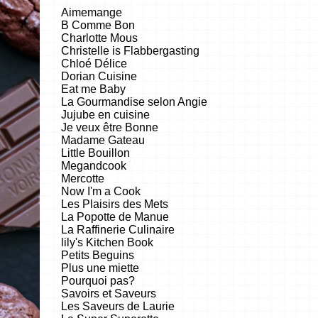
Aimemange
B Comme Bon
Charlotte Mous
Christelle is Flabbergasting
Chloé Délice
Dorian Cuisine
Eat me Baby
La Gourmandise selon Angie
Jujube en cuisine
Je veux être Bonne
Madame Gateau
Little Bouillon
Megandcook
Mercotte
Now I'm a Cook
Les Plaisirs des Mets
La Popotte de Manue
La Raffinerie Culinaire
lily's Kitchen Book
Petits Beguins
Plus une miette
Pourquoi pas?
Savoirs et Saveurs
Les Saveurs de Laurie