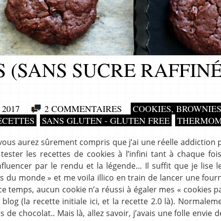
 (SANS SUCRE RAFFINÉ
2017
2 COMMENTAIRES
COOKIES, BROWNIES
ECETTES
SANS GLUTEN - GLUTEN FREE
THERMOM
vous aurez sûrement compris que j’ai une réelle addiction 
tester les recettes de cookies à l’infini tant à chaque foi
luencer par le rendu et la légende… Il suffit que je lise 
es du monde » et me voila illico en train de lancer une four
e temps, aucun cookie n’a réussi à égaler mes « cookies pa
e blog (la recette initiale ici, et la recette 2.0 là). Normale
de chocolat.. Mais là, allez savoir, j’avais une folle envie d