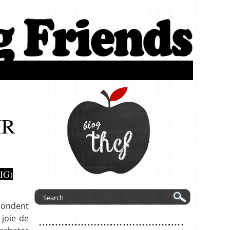
S
IR
IG)
spondent
 joie de