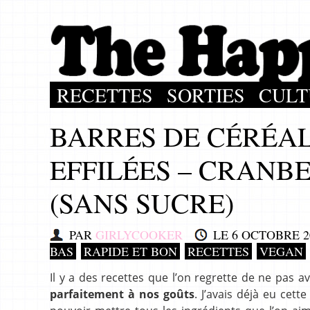
RECETTES
SORTIES
CULT
BARRES DE CÉRÉA
EFFILÉES – CRANB
(SANS SUCRE)
PAR
GIRLYCOOKER
LE
6 OCTOBRE 2
BAS
RAPIDE ET BON
RECETTES
VEGAN
Il y a des recettes que l’on regrette de ne pas av
parfaitement à nos goûts
. J’avais déjà eu cett