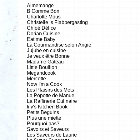
Aimemange
B Comme Bon
Charlotte Mous
Christelle is Flabbergasting
Chloé Délice
Dorian Cuisine
Eat me Baby
La Gourmandise selon Angie
Jujube en cuisine
Je veux être Bonne
Madame Gateau
Little Bouillon
Megandcook
Mercotte
Now I'm a Cook
Les Plaisirs des Mets
La Popotte de Manue
La Raffinerie Culinaire
lily's Kitchen Book
Petits Beguins
Plus une miette
Pourquoi pas?
Savoirs et Saveurs
Les Saveurs de Laurie