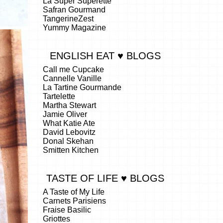
La Super Superette
Safran Gourmand
TangerineZest
Yummy Magazine
ENGLISH EAT ♥ BLOGS
Call me Cupcake
Cannelle Vanille
La Tartine Gourmande
Tartelette
Martha Stewart
Jamie Oliver
What Katie Ate
David Lebovitz
Donal Skehan
Smitten Kitchen
TASTE OF LIFE ♥ BLOGS
A Taste of My Life
Carnets Parisiens
Fraise Basilic
Griottes