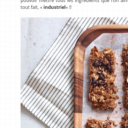
pouvoir mettre tous les ingrédients que l’on ai
tout fait, «
industriel
« !!