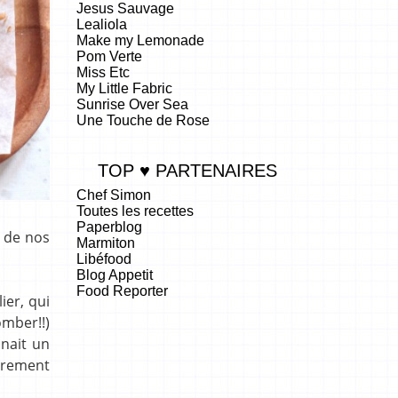
Jesus Sauvage
Lealiola
Make my Lemonade
Pom Verte
Miss Etc
My Little Fabric
Sunrise Over Sea
Une Touche de Rose
TOP ♥ PARTENAIRES
Chef Simon
Toutes les recettes
Paperblog
n de nos
Marmiton
Libéfood
Blog Appetit
Food Reporter
ier, qui
.
omber!!)
nnait un
cèrement