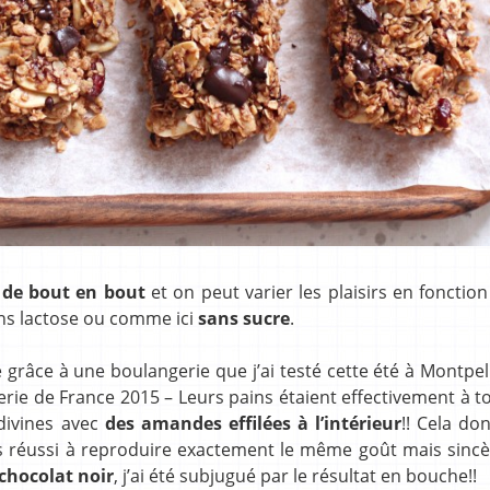
s de bout en bout
et on peut varier les plaisirs en fonctio
sans lactose ou comme ici
sans sucre
.
 grâce à une boulangerie que j’ai testé cette été à Montpell
erie de France 2015 – Leurs pains étaient effectivement à t
divines avec
des amandes effilées à l’intérieur
!! Cela do
pas réussi à reproduire exactement le même goût mais sin
 chocolat noir
, j’ai été subjugué par le résultat en bouche!!