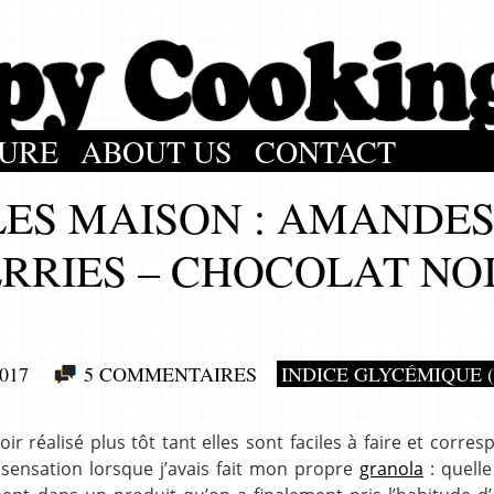
URE
ABOUT US
CONTACT
LES MAISON : AMANDE
ERRIES – CHOCOLAT NO
017
5 COMMENTAIRES
INDICE GLYCÉMIQUE (
oir réalisé plus tôt tant elles sont faciles à faire et corre
e sensation lorsque j’avais fait mon propre
granola
: quelle