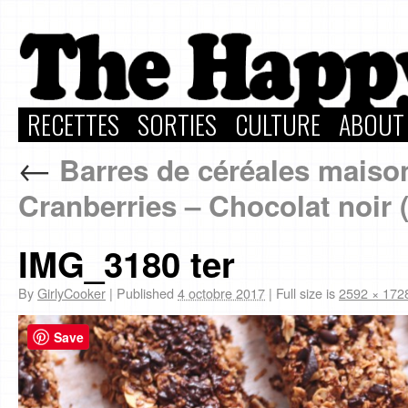
RECETTES
SORTIES
CULTURE
ABOUT
←
Barres de céréales maison
Cranberries – Chocolat noir 
IMG_3180 ter
By
GirlyCooker
|
Published
4 octobre 2017
|
Full size is
2592 × 172
Save