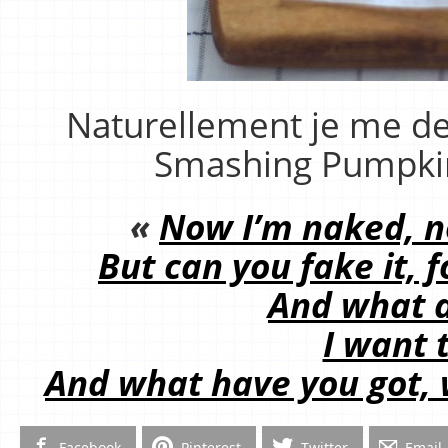
Naturellement je me de
Smashing Pumpkins
«
Now I’m naked, n
But can you fake it, 
And what 
I want 
And what have you got, 
Facebook
Pinterest
Twitter
Email