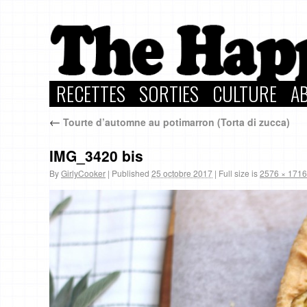
RECETTES
SORTIES
CULTURE
A
←
Tourte d’automne au potimarron (Torta di zucca)
IMG_3420 bis
By
GirlyCooker
|
Published
25 octobre 2017
|
Full size is
2576 × 1716