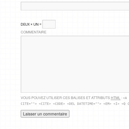
DEUX × UN =
COMMENTAIRE
VOUS POUVEZ UTILISER CES BALISES ET ATTRIBUTS
HTML
:
<A 
CITE=""> <CITE> <CODE> <DEL DATETIME=""> <EM> <I> <Q 