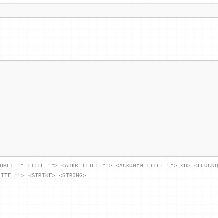
HREF="" TITLE=""> <ABBR TITLE=""> <ACRONYM TITLE=""> <B> <BLOCKQ
CITE=""> <STRIKE> <STRONG>