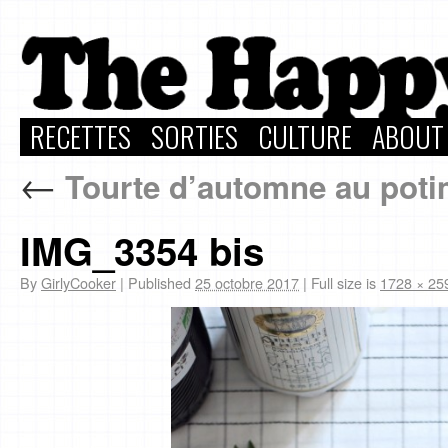
RECETTES
SORTIES
CULTURE
ABOUT
←
Tourte d’automne au potim
IMG_3354 bis
By
GirlyCooker
|
Published
25 octobre 2017
|
Full size is
1728 × 25