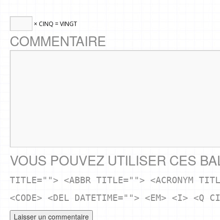
× CINQ = VINGT
COMMENTAIRE
VOUS POUVEZ UTILISER CES BA
TITLE=""> <ABBR TITLE=""> <ACRONYM TIT
<CODE> <DEL DATETIME=""> <EM> <I> <Q C