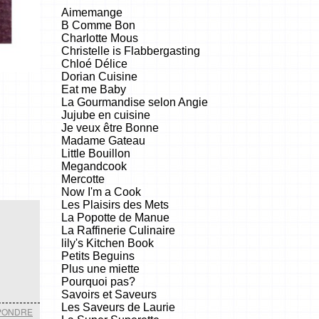
Aimemange
B Comme Bon
Charlotte Mous
Christelle is Flabbergasting
Chloé Délice
Dorian Cuisine
Eat me Baby
La Gourmandise selon Angie
Jujube en cuisine
Je veux être Bonne
Madame Gateau
Little Bouillon
Megandcook
Mercotte
Now I'm a Cook
Les Plaisirs des Mets
La Popotte de Manue
La Raffinerie Culinaire
lily's Kitchen Book
Petits Beguins
Plus une miette
Pourquoi pas?
Savoirs et Saveurs
Les Saveurs de Laurie
PONDRE