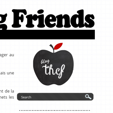
tager au
mais une
nt de la
mets les