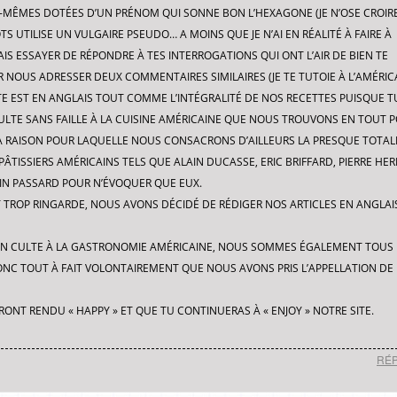
-MÊMES DOTÉES D’UN PRÉNOM QUI SONNE BON L’HEXAGONE (JE N’OSE CROIRE
TS UTILISE UN VULGAIRE PSEUDO… A MOINS QUE JE N’AI EN RÉALITÉ À FAIRE À
IS ESSAYER DE RÉPONDRE À TES INTERROGATIONS QUI ONT L’AIR DE BIEN TE
NOUS ADRESSER DEUX COMMENTAIRES SIMILAIRES (JE TE TUTOIE À L’AMÉRICA
TE EST EN ANGLAIS TOUT COMME L’INTÉGRALITÉ DE NOS RECETTES PUISQUE TU 
ULTE SANS FAILLE À LA CUISINE AMÉRICAINE QUE NOUS TROUVONS EN TOUT P
 LA RAISON POUR LAQUELLE NOUS CONSACRONS D’AILLEURS LA PRESQUE TOTAL
PÂTISSIERS AMÉRICAINS TELS QUE ALAIN DUCASSE, ERIC BRIFFARD, PIERRE HER
IN PASSARD POUR N’ÉVOQUER QUE EUX.
TROP RINGARDE, NOUS AVONS DÉCIDÉ DE RÉDIGER NOS ARTICLES EN ANGLAIS
 UN CULTE À LA GASTRONOMIE AMÉRICAINE, NOUS SOMMES ÉGALEMENT TOUS 
DONC TOUT À FAIT VOLONTAIREMENT QUE NOUS AVONS PRIS L’APPELLATION DE
RONT RENDU « HAPPY » ET QUE TU CONTINUERAS À « ENJOY » NOTRE SITE.
RÉ