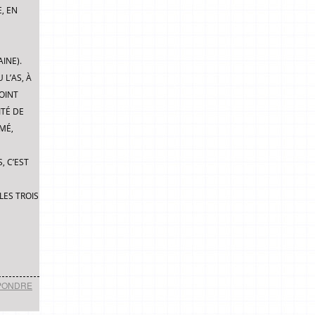
, EN
INE).
L’AS, À
OINT
ITÉ DE
MÉ,
, C’EST
LES TROIS
PONDRE