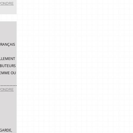
PONDRE
FRANÇAIS
S
ELLEMENT
RIBUTEURS
 FEMME OU
PONDRE
EGARDE,