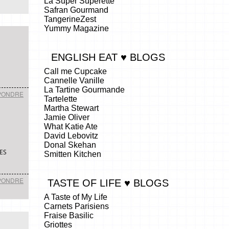
La Super Superette
Safran Gourmand
TangerineZest
Yummy Magazine
ENGLISH EAT ♥ BLOGS
Call me Cupcake
Cannelle Vanille
La Tartine Gourmande
PONDRE
Tartelette
Martha Stewart
Jamie Oliver
What Katie Ate
David Lebovitz
Donal Skehan
ES
Smitten Kitchen
PONDRE
TASTE OF LIFE ♥ BLOGS
A Taste of My Life
Carnets Parisiens
Fraise Basilic
Griottes