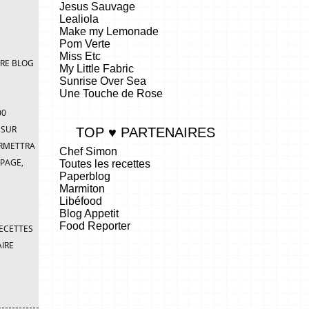
Jesus Sauvage
Lealiola
Make my Lemonade
Pom Verte
Miss Etc
TRE BLOG
My Little Fabric
Sunrise Over Sea
Une Touche de Rose
00
 SUR
TOP ♥ PARTENAIRES
ERMETTRA
Chef Simon
 PAGE,
Toutes les recettes
Paperblog
Marmiton
Libéfood
Blog Appetit
Food Reporter
RECETTES
.
AIRE