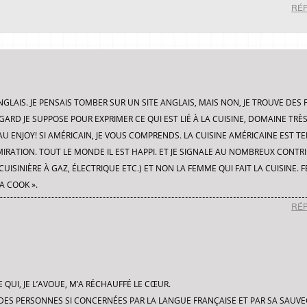
RÉ
IS. JE PENSAIS TOMBER SUR UN SITE ANGLAIS, MAIS NON, JE TROUVE DES 
NGARD JE SUPPOSE POUR EXPRIMER CE QUI EST LIÉ À LA CUISINE, DOMAINE TRÈ
U ENJOY! SI AMÉRICAIN, JE VOUS COMPRENDS. LA CUISINE AMÉRICAINE EST T
MIRATION. TOUT LE MONDE IL EST HAPPI. ET JE SIGNALE AU NOMBREUX CONT
 CUISINIÈRE À GAZ, ÉLECTRIQUE ETC.) ET NON LA FEMME QUI FAIT LA CUISINE.
A COOK ».
RÉ
QUI, JE L’AVOUE, M’A RÉCHAUFFÉ LE CŒUR.
E DES PERSONNES SI CONCERNÉES PAR LA LANGUE FRANÇAISE ET PAR SA SAUV