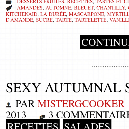
DESSERTS FRUITÉS
,
RECETTES
,
TARTES ET C
AMANDES
,
AUTOMNE
,
BLEUET
,
CHANTILLY
,
KITCHENAID
,
LA DURÉE
,
MASCARPONE
,
MYRTIL
D'AMANDE
,
SUCRE
,
TARTE
,
TARTELETTE
,
VANILL
CONTINU
SEXY AUTUMNAL SL
PAR
MISTERGCOOKER
2013
3 COMMENTAIR
RECETTES
SALADES