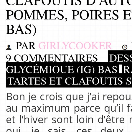
POMMES, POIRES 
BAS)
PAR
GIRLYCOOKER
9 COMMENTAIRES
DES
GLYCÉMIQUE (IG) BAS
R
TARTES ET CLAFOUTIS 
Bon je crois que j’ai repo
au maximum parce qu’il fa
et l’hiver sont loin d’être
oui, je sais, ces deux 