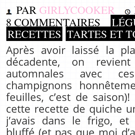
PAR
GIRLYCOOKER
8 COMMENTAIRES
LÉG
RECETTES
TARTES ET 
Après avoir laissé la p
décadente, on revien
automnales avec ce
champignons honnêtem
feuilles, c’est de saison)
cette recette de quiche u
j’avais dans le frigo, et
bluffé (et pas que moi d’ai