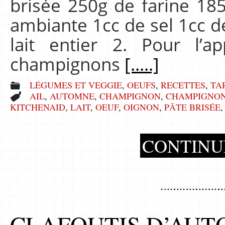
brisée 250g de farine 18
ambiante 1cc de sel 1cc d
lait entier 2. Pour l’
champignons
[.....]
LÉGUMES ET VEGGIE
,
OEUFS
,
RECETTES
,
TA
AIL
,
AUTOMNE
,
CHAMPIGNON
,
CHAMPIGNON
KITCHENAID
,
LAIT
,
OEUF
,
OIGNON
,
PÂTE BRISÉE
CONTINU
CLAFOUTIS D’AU