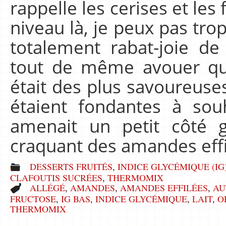
rappelle les cerises et les
niveau là, je peux pas tro
totalement rabat-joie de 
tout de même avouer qu
était des plus savoureuse
étaient fondantes à sou
amenait un petit côté 
craquant des amandes eff
DESSERTS FRUITÉS
,
INDICE GLYCÉMIQUE (IG
CLAFOUTIS SUCRÉES
,
THERMOMIX
ALLÉGÉ
,
AMANDES
,
AMANDES EFFILÉES
,
AU
FRUCTOSE
,
IG BAS
,
INDICE GLYCÉMIQUE
,
LAIT
,
O
THERMOMIX