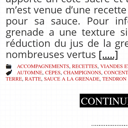
m’est venue d’une recette o
pour sa sauce. Pour in
grenade a une texture s
réduction du jus de la gr
nombreuses vertus
[.....]
ACCOMPAGNEMENTS
,
RECETTES
,
VIANDES E
AUTOMNE
,
CÈPES
,
CHAMPIGNONS
,
CONCENT
TERRE
,
RATTE
,
SAUCE A LA GRENADE
,
TENDRON 
CONTINU