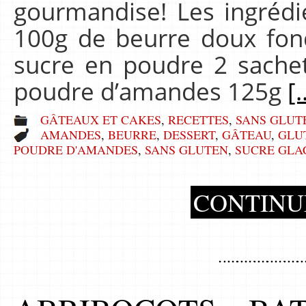
gourmandise! Les ingréd
100g de beurre doux fon
sucre en poudre 2 sachet
poudre d’amandes 125g
[.
GÂTEAUX ET CAKES
,
RECETTES
,
SANS GLUT
AMANDES
,
BEURRE
,
DESSERT
,
GÂTEAU
,
GLU
POUDRE D'AMANDES
,
SANS GLUTEN
,
SUCRE GLA
CONTINU