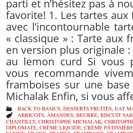
parti et n’hésitez pas à no
favorite! 1. Les tartes a
avec l’incontournable tart
« classique » : Tarte aux 
en version plus originale 
au lemon curd Si vous p
vous recommande viveme
framboises sur une base 
Michalak Enfin, si vous af
BACK TO BASICS
,
DESSERTS FRUITÉS
,
EAT M
ABRICOTS
,
AMANDES
,
BEURRE
,
BISCUIT SA
CHANTILLY
,
CHRISTOPHE MICHALAK
,
CHRITOPH
DIPLOMATE
,
CRÈME LIQUIDE
,
CRÈME PÂTISSIÈR