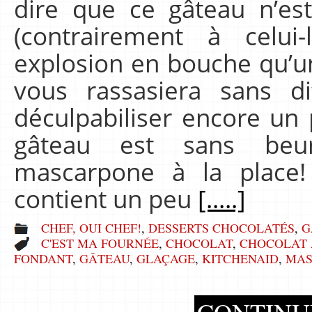
dire que ce gâteau n’est
(contrairement à celui
explosion en bouche qu’un
vous rassasiera sans dif
déculpabiliser encore un 
gâteau est sans beur
mascarpone à la place!
contient un peu
[.....]
CHEF, OUI CHEF!
,
DESSERTS CHOCOLATÉS
,
G
C'EST MA FOURNÉE
,
CHOCOLAT
,
CHOCOLAT 
FONDANT
,
GÂTEAU
,
GLAÇAGE
,
KITCHENAID
,
MAS