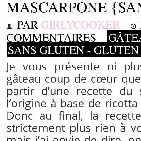
MASCARPONE {SA
PAR
GIRLYCOOKER
COMMENTAIRES
GÂTE
SANS GLUTEN - GLUTEN
Je vous présente ni p
gâteau coup de cœur que 
partir d’une recette du 
l’origine à base de ricotta
Donc au final, la recet
strictement plus rien à vo
mais j’ai envie de dire, 