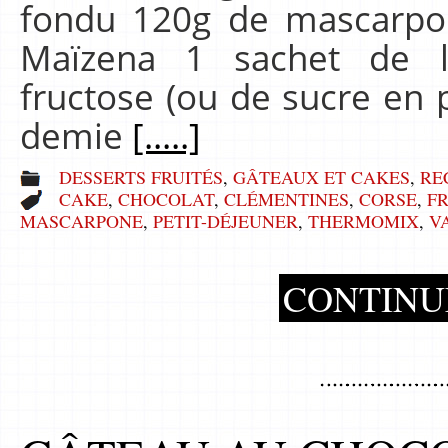
fondu 120g de mascarpo
Maïzena 1 sachet de 
fructose (ou de sucre en 
demie
[.....]
DESSERTS FRUITÉS
,
GÂTEAUX ET CAKES
,
RE
CAKE
,
CHOCOLAT
,
CLÉMENTINES
,
CORSE
,
FR
MASCARPONE
,
PETIT-DÉJEUNER
,
THERMOMIX
,
V
CONTINU