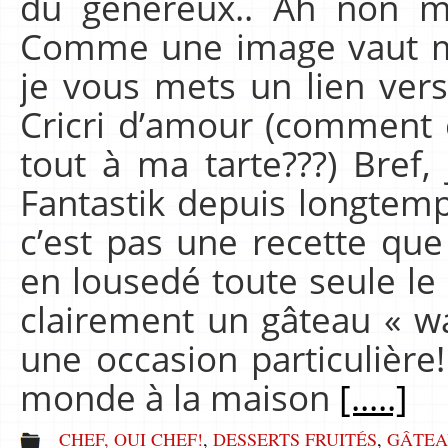
du généreux.. Ah non min
Comme une image vaut mi
je vous mets un lien vers
Cricri d’amour (comment 
tout à ma tarte???) Bref, 
Fantastik depuis longtemp
c’est pas une recette que
en lousedé toute seule le 
clairement un gâteau « w
une occasion particulière!
monde à la maison
[.....]
CHEF, OUI CHEF!
,
DESSERTS FRUITÉS
,
GÂTEA