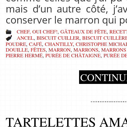
mais d’un autre côté, j
conserver le marron qui 
CHEF, OUI CHEF!
,
GÂTEAUX DE FÊTE
,
RECET
ANCEL
,
BISCUIT CUILLER
,
BISCUIT CUILLÈR
POUDRE
,
CAFÉ
,
CHANTILLY
,
CHRISTOPHE MICHA
DOUILLE
,
FÊTES
,
MARRON
,
MARRONS
,
MARRONS
PIERRE HERMÉ
,
PURÉE DE CHÂTAIGNE
,
PURÉE D
CONTINU
TARTELETTES AM