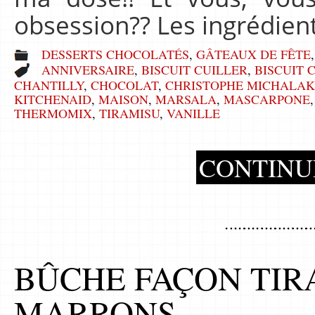
obsession?? Les ingrédien
DESSERTS CHOCOLATÉS
,
GÂTEAUX DE FÊTE
ANNIVERSAIRE
,
BISCUIT CUILLER
,
BISCUIT 
CHANTILLY
,
CHOCOLAT
,
CHRISTOPHE MICHALAK
KITCHENAID
,
MAISON
,
MARSALA
,
MASCARPONE
THERMOMIX
,
TIRAMISU
,
VANILLE
CONTINU
BÛCHE FAÇON TIR
MARRONS