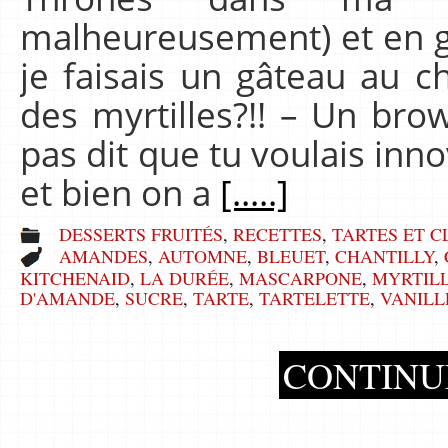
malheureusement) et en gr
je faisais un gâteau au 
des myrtilles?!! – Un brow
pas dit que tu voulais inno
et bien on a
[.....]
DESSERTS FRUITÉS
,
RECETTES
,
TARTES ET C
AMANDES
,
AUTOMNE
,
BLEUET
,
CHANTILLY
,
KITCHENAID
,
LA DURÉE
,
MASCARPONE
,
MYRTIL
D'AMANDE
,
SUCRE
,
TARTE
,
TARTELETTE
,
VANILL
CONTINU