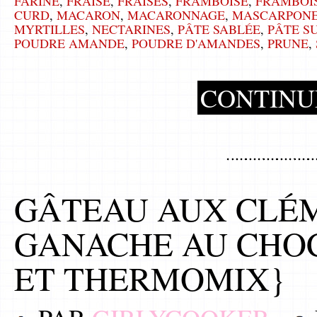
FARINE
,
FRAISE
,
FRAISES
,
FRAMBOISE
,
FRAMBOI
CURD
,
MACARON
,
MACARONNAGE
,
MASCARPON
MYRTILLES
,
NECTARINES
,
PÂTE SABLÉE
,
PÂTE S
POUDRE AMANDE
,
POUDRE D'AMANDES
,
PRUNE
,
CONTINU
GÂTEAU AUX CLÉM
GANACHE AU CHO
ET THERMOMIX}