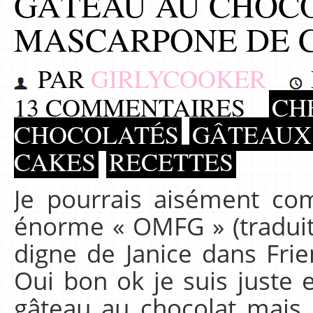
GÂTEAU AU CHOC
MASCARPONE DE C
PAR
GIRLYCOOKER
13 COMMENTAIRES
CHE
CHOCOLATÉS
GÂTEAUX 
CAKES
RECETTES
Je pourrais aisément co
énorme « OMFG » (tradui
digne de Janice dans Frie
Oui bon ok je suis juste 
gâteau au chocolat mais 