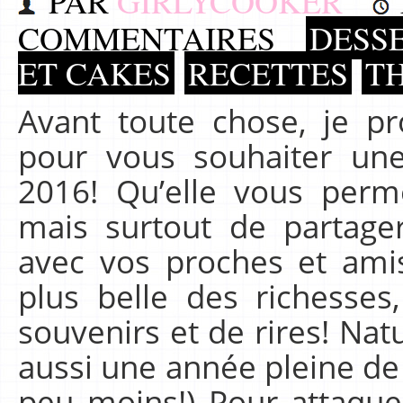
PAR
GIRLYCOOKER
COMMENTAIRES
DESSE
ET CAKES
RECETTES
T
Avant toute chose, je pr
pour vous souhaiter un
2016! Qu’elle vous perm
mais surtout de partag
avec vos proches et amis,
plus belle des richesses
souvenirs et de rires! Nat
aussi une année pleine de
peu moins!) Pour attaque