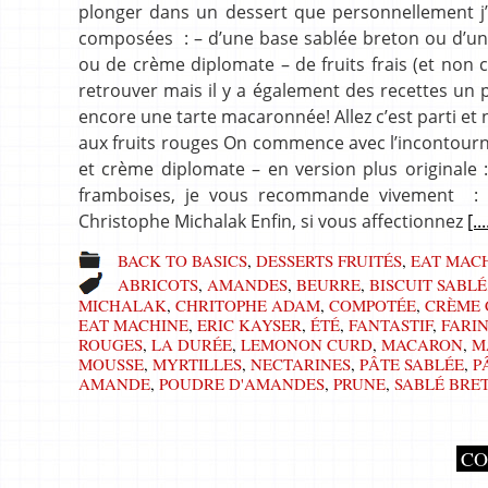
plonger dans un dessert que personnellement j’ad
composées : – d’une base sablée breton ou d’une
ou de crème diplomate – de fruits frais (et non c
retrouver mais il y a également des recettes u
encore une tarte macaronnée! Allez c’est parti et n’
aux fruits rouges On commence avec l’incontournabl
et crème diplomate – en version plus originale 
framboises, je vous recommande vivement : l
Christophe Michalak Enfin, si vous affectionnez
[...
BACK TO BASICS
,
DESSERTS FRUITÉS
,
EAT MAC
ABRICOTS
,
AMANDES
,
BEURRE
,
BISCUIT SABLÉ
MICHALAK
,
CHRITOPHE ADAM
,
COMPOTÉE
,
CRÈME 
EAT MACHINE
,
ERIC KAYSER
,
ÉTÉ
,
FANTASTIF
,
FARI
ROUGES
,
LA DURÉE
,
LEMONON CURD
,
MACARON
,
M
MOUSSE
,
MYRTILLES
,
NECTARINES
,
PÂTE SABLÉE
,
P
AMANDE
,
POUDRE D'AMANDES
,
PRUNE
,
SABLÉ BRE
CO