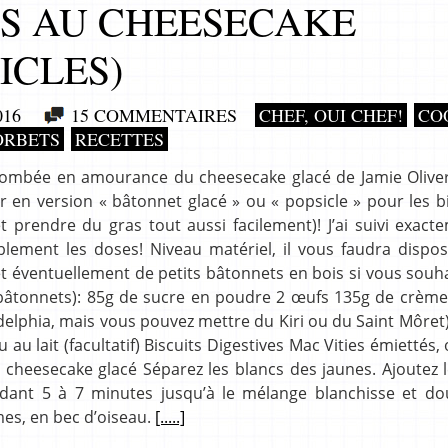
S AU CHEESECAKE
ICLES)
016
15 COMMENTAIRES
CHEF, OUI CHEF!
CO
ORBETS
RECETTES
uis tombée en amourance du cheesecake glacé de Jamie Olive
ser en version « bâtonnet glacé » ou « popsicle » pour les b
 prendre du gras tout aussi facilement)! J’ai suivi exact
lement les doses! Niveau matériel, il vous faudra dispos
et éventuellement de petits bâtonnets en bois si vous souh
 6 bâtonnets): 85g de sucre en poudre 2 œufs 135g de crème
adelphia, mais vous pouvez mettre du Kiri ou du Saint Môret)
u lait (facultatif) Biscuits Digestives Mac Vities émiettés, 
l à cheesecake glacé Séparez les blancs des jaunes. Ajoutez 
dant 5 à 7 minutes jusqu’à le mélange blanchisse et do
mes, en bec d’oiseau.
[.....]