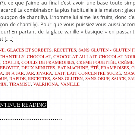
), ce que j’aime au final c’est avoir une base toute simp
acard)! La combinaison la plus habituelle à la maison : glace
upçon de chantilly). L’homme lui aime les fruits, donc c’e
oupçon de chantilly). Pour que vous puissiez vous aussi ac
our! En partant de la glace vanille « basique » en passant
 et
[.....]
NE
,
GLACES ET SORBETS
,
RECETTES
,
SANS GLUTEN - GLUTEN 
CHANTILLY
,
CHOCOLAT
,
CHOCOLAT AU LAIT
,
CHOCOLAT NOI
N
,
COULIS
,
COULIS DE FRAMBOISES
,
CREME FOUETTÉE
,
CRÈME
LEBOVITZ
,
DEUX MINUTES
,
EAT MACHINE
,
ÉTÉ
,
FRAMBOISES
,
G
A
,
IN A JAR
,
JAR
,
JIVARA
,
LAIT
,
LAIT CONCENTRÉ SUCRÉ
,
MASO
QUE
,
RAPIDE
,
RECETTES
,
SANS GLUTEN
,
SANS OEUF
,
SAUCE
,
SA
MIX
,
TIRAMISU
,
VALRHONA
,
VANILLE
NTINUE READING