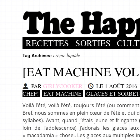
RECETTES
SORTIES
CULT
crème liquide
Tag Archives:
[EAT MACHINE VOL 
PAR
GIRLYCOOKER
LE
1 AOÛT 2016
CHEF!
EAT MACHINE
GLACES ET SORBET
Voilà l’été, voilà l’été, toujours l’été (ou comm
Bref, nous sommes en plein cœur de l’été et qui d
syllabes). Avant, quand j’étais jeune et fringante
loin de l’adolescence) j’adorais les glaces a
« macadamia » chose.. Les glaces aux multiples ing