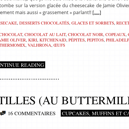
 tombe sur la version glacée du cheesecake de Jamie Olivie
iquement mais aussi « grassement » parlant!!
[.....]
ESECAKE
,
DESSERTS CHOCOLATÉS
,
GLACES ET SORBETS
,
RECE
CHOCOLAT
,
CHOCOLAT AU LAIT
,
CHOCOLAT NOIR
,
COPEAUX
,
AMIE OLIVER
,
KIRI
,
KITCHENAID
,
PÉPITES
,
PEPITOS
,
PHILADEL
THERMOMIX
,
VALHRONA
,
ŒUFS
NTINUE READING
ILLES (AU BUTTERMIL
16 COMMENTAIRES
CUPCAKES, MUFFINS ET C