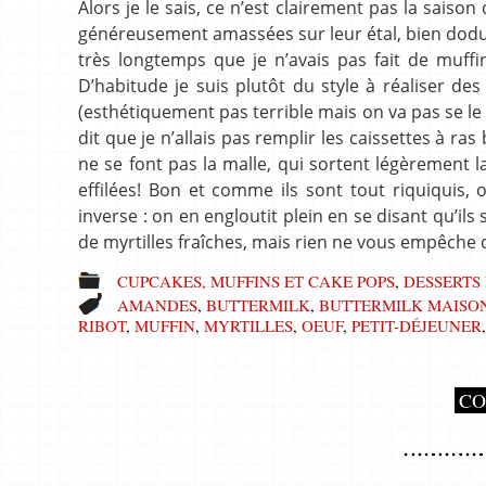
Alors je le sais, ce n’est clairement pas la saison
généreusement amassées sur leur étal, bien dodues 
très longtemps que je n’avais pas fait de muffin
D’habitude je suis plutôt du style à réaliser 
(esthétiquement pas terrible mais on va pas se le 
dit que je n’allais pas remplir les caissettes à ras
ne se font pas la malle, qui sortent légèrement l
effilées! Bon et comme ils sont tout riquiquis, 
inverse : on en engloutit plein en se disant qu’ils
de myrtilles fraîches, mais rien ne vous empêche 
CUPCAKES, MUFFINS ET CAKE POPS
,
DESSERTS 
AMANDES
,
BUTTERMILK
,
BUTTERMILK MAISO
RIBOT
,
MUFFIN
,
MYRTILLES
,
OEUF
,
PETIT-DÉJEUNER
CO