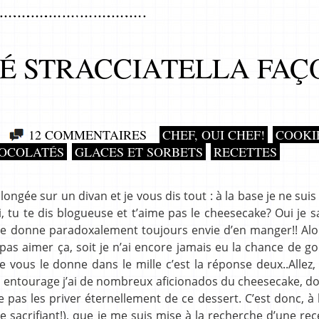
É STRACCIATELLA FAÇ
12 COMMENTAIRES
CHEF, OUI CHEF!
COOKI
HOCOLATÉS
GLACES ET SORBETS
RECETTES
llongée sur un divan et je vous dis tout : à la base je ne suis
tu te dis blogueuse et t’aime pas le cheesecake? Oui je sa
e donne paradoxalement toujours envie d’en manger!! Alo
e pas aimer ça, soit je n’ai encore jamais eu la chance de g
 vous le donne dans le mille c’est la réponse deux..Allez,
on entourage j’ai de nombreux aficionados du cheesecake, 
e pas les priver éternellement de ce dessert. C’est donc, à 
e sacrifiant!), que je me suis mise à la recherche d’une rec