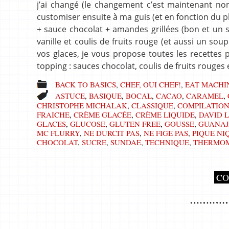
j’ai changé (le changement c’est maintenant non?
customiser ensuite à ma guis (et en fonction du pl
+ sauce chocolat + amandes grillées (bon et un so
vanille et coulis de fruits rouge (et aussi un s
vos glaces, je vous propose toutes les recettes p
topping : sauces chocolat, coulis de fruits rouges
BACK TO BASICS
,
CHEF, OUI CHEF!
,
EAT MACHI
ASTUCE
,
BASIQUE
,
BOCAL
,
CACAO
,
CARAMEL
,
CHRISTOPHE MICHALAK
,
CLASSIQUE
,
COMPILATIO
FRAICHE
,
CRÈME GLACÉE
,
CRÈME LIQUIDE
,
DAVID 
GLACES
,
GLUCOSE
,
GLUTEN FREE
,
GOUSSE
,
GUANAJ
MC FLURRY
,
NE DURCIT PAS
,
NE FIGE PAS
,
PIQUE NI
CHOCOLAT
,
SUCRE
,
SUNDAE
,
TECHNIQUE
,
THERMO
CO