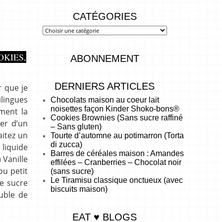
CATÉGORIES
OKIES,
ABONNEMENT
DERNIERS ARTICLES
r que je
ilingues
Chocolats maison au coeur lait
noisettes façon Kinder Shoko-bons®
ement la
Cookies Brownies (Sans sucre raffiné
er d’un
– Sans gluten)
aitez un
Tourte d’automne au potimarron (Torta
di zucca)
 liquide
Barres de céréales maison : Amandes
 Vanille
effilées – Cranberries – Chocolat noir
ou petit
(sans sucre)
Le Tiramisu classique onctueux (avec
le sucre
biscuits maison)
uble de
EAT ♥ BLOGS