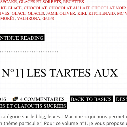
ESECAKE
,
GLACES ET SORBETS
,
RECETTES
AKE GLACÉ
,
CHOCOLAT
,
CHOCOLAT AU LAIT
,
CHOCOLAT NOIR
IVES
,
GLACE
,
GLACES
,
JAMIE OLIVER
,
KIRI
,
KITCHENAID
,
MC V
 MORÊT
,
VALHRONA
,
ŒUFS
NTINUE READING
N°1] LES TARTES AUX
016
4 COMMENTAIRES
BACK TO BASICS
DES
ES ET CLAFOUTIS SUCRÉES
catégorie sur le blog, le « Eat Machine » qui nous permet
un thème particulier! Pour ce volume n°1, je vous propose