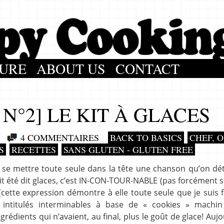
URE
ABOUT US
CONTACT
N°2] LE KIT À GLACES
4 COMMENTAIRES
BACK TO BASICS
CHEF, O
S
RECETTES
SANS GLUTEN - GLUTEN FREE
ent se mettre toute seule dans la tête une chanson qu’on dé
it été dit glaces, c’est IN-CON-TOUR-NABLE (pas forcément 
 (cette expression démontre à elle toute seule que je suis f
ux intitulés interminables à base de « cookies » machi
rédients qui n’avaient, au final, plus le goût de glace! Aujo