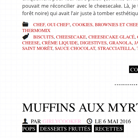
pouvait me réconcilier avec le cheesecake. Là, je
forêt noire) qui avait l’air juste à tomber esthét
CHEF, OUI CHEF!
,
COOKIES, BROWNIES ET CHE
THERMOMIX
BISCUITS
,
CHEESECAKE
,
CHEESECAKE GLACÉ
,
CHEESE
,
CRÈME LIQUIDE
,
DIGESTIVES
,
GRANOLA
,
J
SAINT MORÊT
,
SAUCE CHOCOLAT
,
STRACCIATELLA
,
CO
MUFFINS AUX MYRT
PAR
GIRLYCOOKER
LE
6 MAI 2016
POPS
DESSERTS FRUITÉS
RECETTES