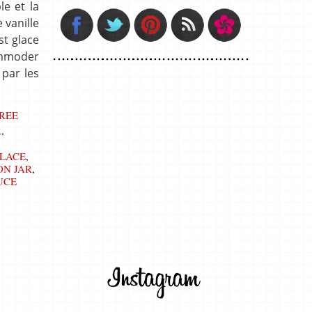
le et la
 vanille
st glace
commoder
 par les
FREE
R
,
LACE
,
N JAR
,
UCE