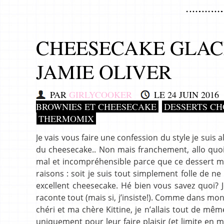
CHEESECAKE GLAC
JAMIE OLIVER
PAR
GIRLYCOOKER
LE
24 JUIN 2016
BROWNIES ET CHEESECAKE
DESSERTS C
THERMOMIX
Je vais vous faire une confession du style je suis a
du cheesecake.. Non mais franchement, allo quoi, 
mal et incompréhensible parce que ce dessert m
raisons : soit je suis tout simplement folle de n
excellent cheesecake. Hé bien vous savez quoi? Je
raconte tout (mais si, j’insiste!). Comme dans m
chéri et ma chère Kittine, je n’allais tout de mêm
uniquement pour leur faire plaisir (et limite en m