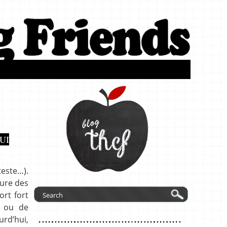
UI
teste…).
sure des
ort fort
n ou de
urd’hui,