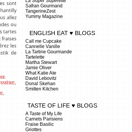
La Super Superette
ées sont
Safran Gourmand
hantilly
TangerineZest
Yummy Magazine
us allez
ndes ou
s tartes
ENGLISH EAT ♥ BLOGS
 fraises
Call me Cupcake
érez les
Cannelle Vanille
La Tartine Gourmande
stik de
Tartelette
Martha Stewart
Jamie Oliver
What Katie Ate
HE
David Lebovitz
SSIÈRE
,
Donal Skehan
Smitten Kitchen
TE
,
TASTE OF LIFE ♥ BLOGS
A Taste of My Life
Carnets Parisiens
Fraise Basilic
Griottes