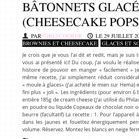
BÂTONNETS GLACÉ
(CHEESECAKE POPS
PAR
GIRLYCOOKER
LE
29 JUILLET 2
BROWNIES ET CHEESECAKE
GLACES ET S
Je crois que je vous l’ai dit et redit, mais je s
vous ai présenté ici! Du coup, j’ai voulu le réali
histoire de pouvoir en manger « facilement » (et
même recette, j’ai simplement réduit considérab
« moule à glaces« (j’ai acheté le mien sur Hema) 
fini plus « joli ». Les ingrédients (pour environ
entière 185g de cream cheese (j’ai utilisé du Phil
en poudre ou liquide Copeaux de chocolat noir ou a
beurre (facultatif) La recette : 1. Pour l’apparei
dans les jaunes et fouettez énergiquement pen
volume. Réservez. Montez les blancs en neige fer