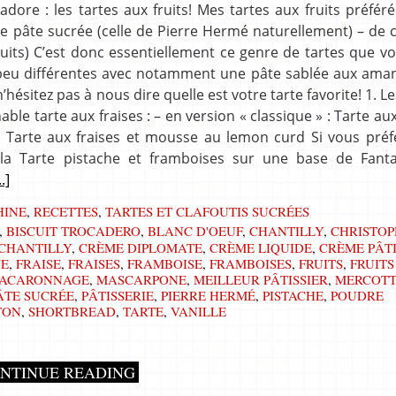
ore : les tartes aux fruits! Mes tartes aux fruits préfér
 pâte sucrée (celle de Pierre Hermé naturellement) – de c
uits) C’est donc essentiellement ce genre de tartes que vo
n peu différentes avec notamment une pâte sablée aux ama
hésitez pas à nous dire quelle est votre tarte favorite! 1. Le
e tarte aux fraises : – en version « classique » : Tarte aux
: Tarte aux fraises et mousse au lemon curd Si vous préf
a Tarte pistache et framboises sur une base de Fanta
..]
HINE
,
RECETTES
,
TARTES ET CLAFOUTIS SUCRÉES
,
BISCUIT TROCADERO
,
BLANC D'OEUF
,
CHANTILLY
,
CHRISTOP
CHANTILLY
,
CRÈME DIPLOMATE
,
CRÈME LIQUIDE
,
CRÈME PÂTI
NE
,
FRAISE
,
FRAISES
,
FRAMBOISE
,
FRAMBOISES
,
FRUITS
,
FRUITS
ACARONNAGE
,
MASCARPONE
,
MEILLEUR PÂTISSIER
,
MERCOT
ÂTE SUCRÉE
,
PÂTISSERIE
,
PIERRE HERMÉ
,
PISTACHE
,
POUDRE
TON
,
SHORTBREAD
,
TARTE
,
VANILLE
NTINUE READING