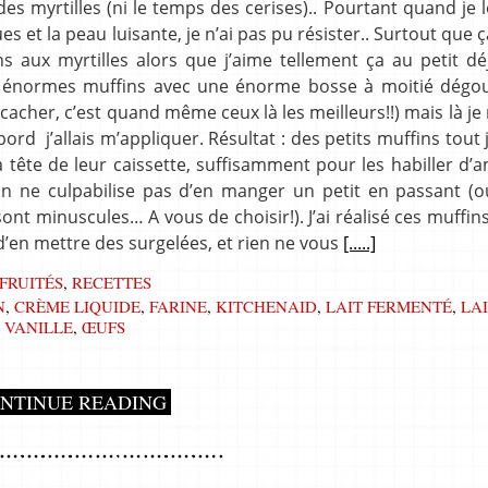
 des myrtilles (ni le temps des cerises).. Pourtant quand je l
et la peau luisante, je n’ai pas pu résister.. Surtout que ça
s aux myrtilles alors que j’aime tellement ça au petit dé
des énormes muffins avec une énorme bosse à moitié dégou
cacher, c’est quand même ceux là les meilleurs!!) mais là je
 bord j’allais m’appliquer. Résultat : des petits muffins tout j
a tête de leur caissette, suffisamment pour les habiller d
on ne culpabilise pas d’en manger un petit en passant (ou
 sont minuscules… A vous de choisir!). J’ai réalisé ces muffin
d’en mettre des surgelées, et rien ne vous
[.....]
FRUITÉS
,
RECETTES
N
,
CRÈME LIQUIDE
,
FARINE
,
KITCHENAID
,
LAIT FERMENTÉ
,
LA
,
VANILLE
,
ŒUFS
NTINUE READING