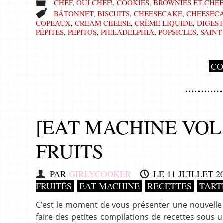
CHEF, OUI CHEF!
,
COOKIES, BROWNIES ET CHE
BÂTONNET
,
BISCUITS
,
CHEESECAKE
,
CHEESEC
COPEAUX
,
CREAM CHEESE
,
CRÈME LIQUIDE
,
DIGEST
PÉPITES
,
PEPITOS
,
PHILADELPHIA
,
POPSICLES
,
SAINT
CO
[EAT MACHINE VOL 
FRUITS
PAR
GIRLYCOOKER
LE
11 JUILLET 2
FRUITÉS
EAT MACHINE
RECETTES
TART
C’est le moment de vous présenter une nouvelle 
faire des petites compilations de recettes sous 