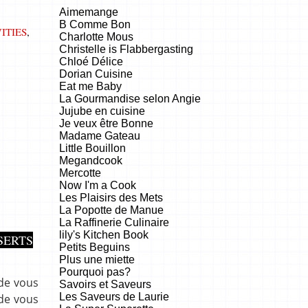
Aimemange
,
B Comme Bon
ITIES
,
Charlotte Mous
Christelle is Flabbergasting
Chloé Délice
Dorian Cuisine
Eat me Baby
La Gourmandise selon Angie
Jujube en cuisine
Je veux être Bonne
Madame Gateau
Little Bouillon
Megandcook
Mercotte
Now I'm a Cook
Les Plaisirs des Mets
La Popotte de Manue
La Raffinerie Culinaire
lily's Kitchen Book
SERTS
Petits Beguins
Plus une miette
Pourquoi pas?
 de vous
Savoirs et Saveurs
Les Saveurs de Laurie
 de vous