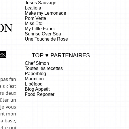
Jesus Sauvage
Lealiola
Make my Lemonade
Pom Verte
ON
Miss Etc
My Little Fabric
Sunrise Over Sea
Une Touche de Rose
ES,
TOP ♥ PARTENAIRES
Chef Simon
Toutes les recettes
Paperblog
 pas fan
Marmiton
Libéfood
is c’est
Blog Appetit
rs deux
Food Reporter
oûter un
.
 je vous
dont mon
la base,
ette qui