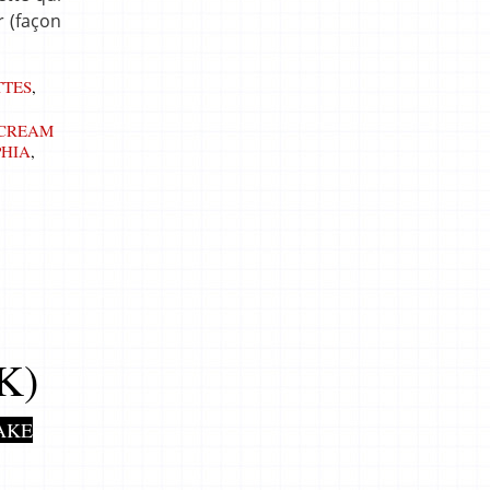
r (façon
TTES
,
CREAM
PHIA
,
K)
AKE