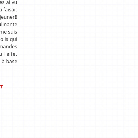
es ai vu
 faisait
jeuner!!
linante
 me suis
olis qui
’amandes
 l’effet
s à base
IT