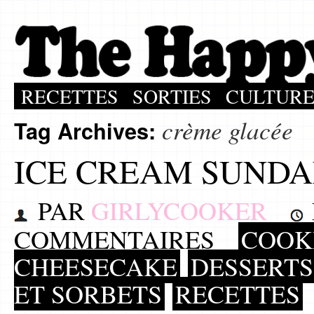
RECETTES
SORTIES
CULTUR
crème glacée
Tag Archives:
ICE CREAM SUNDAE
PAR
GIRLYCOOKER
COMMENTAIRES
COOKI
CHEESECAKE
DESSERT
ET SORBETS
RECETTES