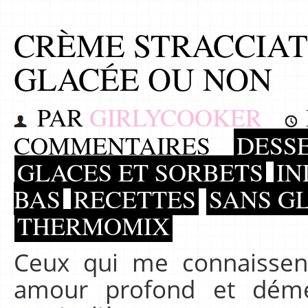
CRÈME STRACCIAT
GLACÉE OU NON
PAR
GIRLYCOOKER
COMMENTAIRES
DESS
GLACES ET SORBETS
IN
BAS
RECETTES
SANS GL
THERMOMIX
Ceux qui me connaissen
amour profond et déme