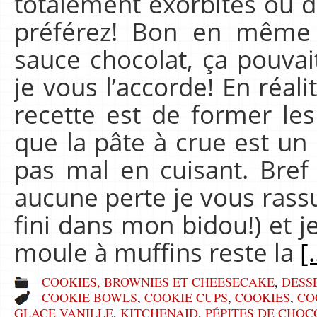
totalement exorbités ou d
préférez! Bon en même 
sauce chocolat, ça pouvai
je vous l’accorde! En réalit
recette est de former le
que la pâte à crue est un 
pas mal en cuisant. Bref j
aucune perte je vous rassu
fini dans mon bidou!) et 
moule à muffins reste la
[.
COOKIES, BROWNIES ET CHEESECAKE
,
DESS
COOKIE BOWLS
,
COOKIE CUPS
,
COOKIES
,
CO
GLACE VANILLE
,
KITCHENAID
,
PÉPITES DE CHOC