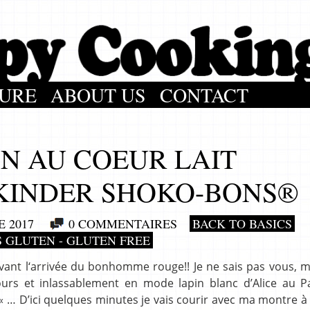
URE
ABOUT US
CONTACT
N AU COEUR LAIT
 KINDER SHOKO-BONS®
 2017
0 COMMENTAIRES
BACK TO BASICS
 GLUTEN - GLUTEN FREE
avant l‘arrivée du bonhomme rouge!! Je ne sais pas vous, 
urs et inlassablement en mode lapin blanc d’Alice au P
rd« … D’ici quelques minutes je vais courir avec ma montre à