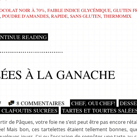
OCOLAT NOIR À 70%
,
FAIBLE INDICE GLYCÉMIQUE
,
GLUTEN F
,
POUDRE D'AMANDES
,
RAPIDE
,
SANS GLUTEN
,
THERMOMIX
NTINUE READING
ÉES À LA GANACHE
7
8 COMMENTAIRES
CHEF, OUI CHEF!
DESSE
T CLAFOUTIS SUCRÉES
TARTES ET TOURTES SALÉE
rtir de Pâques, votre foie ne s’est peut être pas encore rétabl
! Mais bon, ces tartelettes étaient tellement bonnes, que
 quelques jours, j’ai eu l’occasion de regoûter une tarte au 