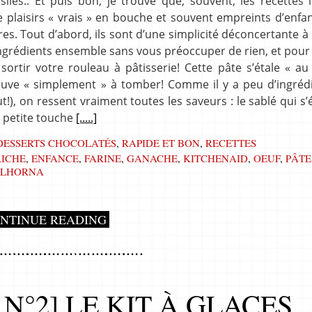
iles.. Et puis bon, je trouve que, souvent, les recettes 
e plaisirs « vrais » en bouche et souvent empreints d’enfa
es. Tout d’abord, ils sont d’une simplicité déconcertante à 
 ingrédients ensemble sans vous préoccuper de rien, et pour l
sortir votre rouleau à pâtisserie! Cette pâte s’étale « au
trouve « simplement » à tomber! Comme il y a peu d’ingréd
t!), on ressent vraiment toutes les saveurs : le sablé qui s’
a petite touche
[.....]
DESSERTS CHOCOLATÉS
,
RAPIDE ET BON
,
RECETTES
AICHE
,
ENFANCE
,
FARINE
,
GANACHE
,
KITCHENAID
,
OEUF
,
PÂTE
ALHORNA
NTINUE READING
N°2] LE KIT À GLACES