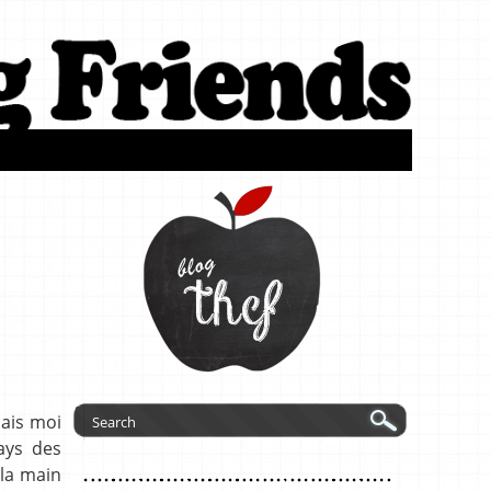
mais moi
ays des
 la main