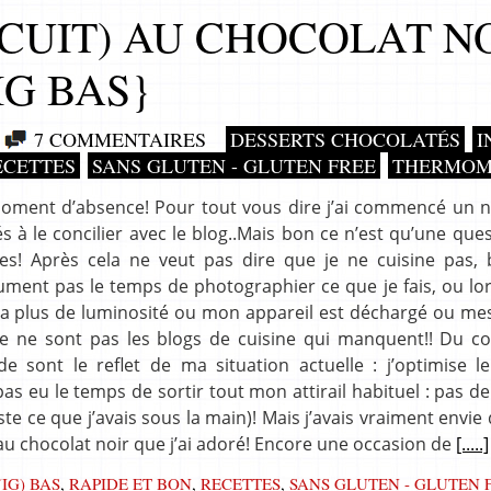
CUIT) AU CHOCOLAT N
IG BAS}
7 COMMENTAIRES
DESSERTS CHOCOLATÉS
I
ECETTES
SANS GLUTEN - GLUTEN FREE
THERMOM
it moment d’absence! Pour tout vous dire j’ai commencé un
és à le concilier avec le blog..Mais bon ce n’est qu’une que
s! Après cela ne veut pas dire que je ne cuisine pas, 
lument pas le temps de photographier ce que je fais, ou lo
y a plus de luminosité ou mon appareil est déchargé ou me
 ce ne sont pas les blogs de cuisine qui manquent!! Du c
 sont le reflet de ma situation actuelle : j’optimise l
as eu le temps de sortir tout mon attirail habituel : pas 
te ce que j’avais sous la main)! Mais j’avais vraiment envie
 au chocolat noir que j’ai adoré! Encore une occasion de
[.....]
IG) BAS
,
RAPIDE ET BON
,
RECETTES
,
SANS GLUTEN - GLUTEN 