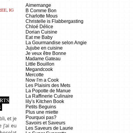
Aimemange
REE
,
IG
B Comme Bon
Charlotte Mous
Christelle is Flabbergasting
Chloé Délice
Dorian Cuisine
Eat me Baby
La Gourmandise selon Angie
Jujube en cuisine
Je veux être Bonne
Madame Gateau
Little Bouillon
Megandcook
Mercotte
Now I'm a Cook
Les Plaisirs des Mets
La Popotte de Manue
La Raffinerie Culinaire
RTS
lily's Kitchen Book
S
Petits Beguins
Plus une miette
Pourquoi pas?
i, et je
Savoirs et Saveurs
 j’ai eu
Les Saveurs de Laurie
chocolat