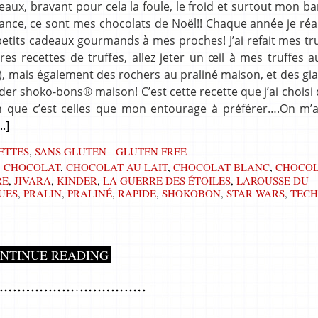
x, bravant pour cela la foule, le froid et surtout mon ba
vance, ce sont mes chocolats de Noël!! Chaque année je réa
petits cadeaux gourmands à mes proches! J’ai refait mes tr
res recettes de truffes, allez jeter un œil à mes truffes a
t), mais également des rochers au praliné maison, et des gi
Kinder shoko-bons® maison! C’est cette recette que j’ai choisi
ion que c’est celles que mon entourage à préférer….On m
...]
ETTES
,
SANS GLUTEN - GLUTEN FREE
,
CHOCOLAT
,
CHOCOLAT AU LAIT
,
CHOCOLAT BLANC
,
CHOCOL
RE
,
JIVARA
,
KINDER
,
LA GUERRE DES ÉTOILES
,
LAROUSSE DU
UES
,
PRALIN
,
PRALINÉ
,
RAPIDE
,
SHOKOBON
,
STAR WARS
,
TECH
NTINUE READING