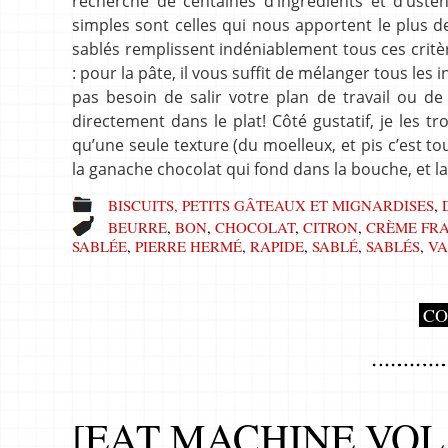
recherche de centaines d’ingrédients et d’ustens
simples sont celles qui nous apportent le plus d
sablés remplissent indéniablement tous ces critèr
: pour la pâte, il vous suffit de mélanger tous les
pas besoin de salir votre plan de travail ou de 
directement dans le plat! Côté gustatif, je les 
qu’une seule texture (du moelleux, et pis c’est tou
la ganache chocolat qui fond dans la bouche, et l
BISCUITS, PETITS GÂTEAUX ET MIGNARDISES
,
BEURRE
,
BON
,
CHOCOLAT
,
CITRON
,
CRÈME FR
SABLÉE
,
PIERRE HERMÉ
,
RAPIDE
,
SABLÉ
,
SABLÉS
,
V
CO
[EAT MACHINE VOL 