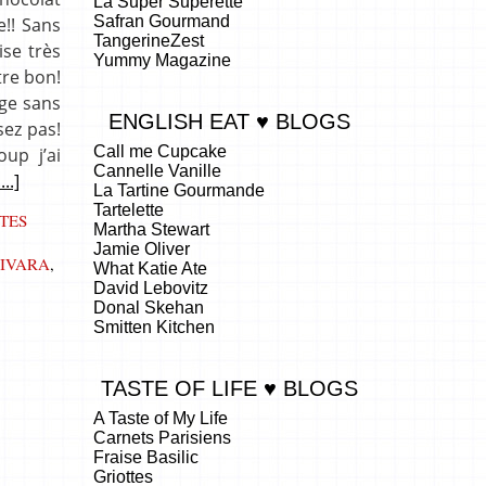
La Super Superette
Safran Gourmand
e!! Sans
TangerineZest
ise très
Yummy Magazine
tre bon!
nge sans
ENGLISH EAT ♥ BLOGS
sez pas!
Call me Cupcake
up j’ai
Cannelle Vanille
....]
La Tartine Gourmande
Tartelette
TES
Martha Stewart
Jamie Oliver
JIVARA
,
What Katie Ate
David Lebovitz
Donal Skehan
Smitten Kitchen
TASTE OF LIFE ♥ BLOGS
A Taste of My Life
Carnets Parisiens
Fraise Basilic
Griottes