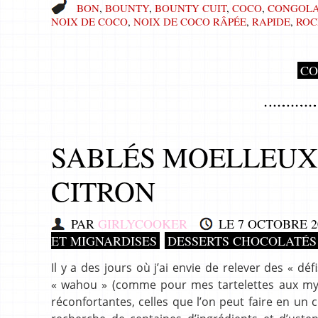
BON
,
BOUNTY
,
BOUNTY CUIT
,
COCO
,
CONGOLA
NOIX DE COCO
,
NOIX DE COCO RÂPÉE
,
RAPIDE
,
ROC
CO
SABLÉS MOELLEUX
CITRON
PAR
GIRLYCOOKER
LE
7 OCTOBRE 2
ET MIGNARDISES
DESSERTS CHOCOLATÉS
Il y a des jours où j’ai envie de relever des « dé
« wahou » (comme pour mes tartelettes aux myrti
réconfortantes, celles que l’on peut faire en un 