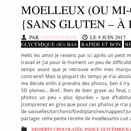
MOELLEUX (OU MI-
{SANS GLUTEN – À 
PAR
GIRLYCOOKER
LE
9 JUIN 2017
GLYCÉMIQUE (IG) BAS
RAPIDE ET BON
R
Hello les amis! Je reviens par ici après un pet
travail et j’ai pour le moment un peu de difficult
temps avant que je retrouve enfin mes marque
contraire!! Mais la plupart du temps je n’ai abso
me décide enfin à prendre des photos, ben il n’
SD pleines….Bref.. Rien de bien grave au final,
photos un peu « plus épurées » que d’habitude
(comprenez en gros que pour ces photos je n’ai p
de vaisselles/torchons/fond/planches/nappes!! Jus
partager cette petite recette de moelleux/mi cuit
DESSERTS CHOCOLATÉS
,
INDICE GLYCÉMIQUE (