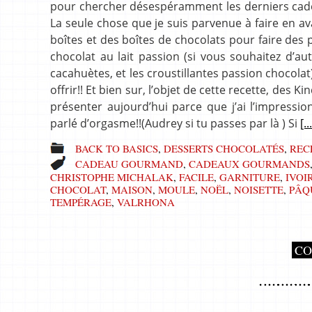
pour chercher désespéramment les derniers cadeau
La seule chose que je suis parvenue à faire en a
boîtes et des boîtes de chocolats pour faire des 
chocolat au lait passion (si vous souhaitez d’aut
cacahuètes, et les croustillantes passion chocola
offrir!! Et bien sur, l’objet de cette recette, des 
présenter aujourd’hui parce que j’ai l’impress
parlé d’orgasme!!(Audrey si tu passes par là ) Si
[..
BACK TO BASICS
,
DESSERTS CHOCOLATÉS
,
REC
CADEAU GOURMAND
,
CADEAUX GOURMANDS
CHRISTOPHE MICHALAK
,
FACILE
,
GARNITURE
,
IVOI
CHOCOLAT
,
MAISON
,
MOULE
,
NOËL
,
NOISETTE
,
PÂQ
TEMPÉRAGE
,
VALRHONA
CO