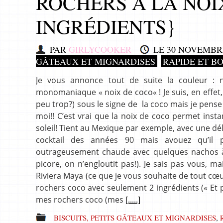
ROCHERS À LA NOI
INGRÉDIENTS}
PAR
GIRLYCOOKER
LE
30 NOVEMBRE
GÂTEAUX ET MIGNARDISES
RAPIDE ET B
Je vous annonce tout de suite la couleur : 
monomaniaque « noix de coco« ! Je suis, en effet
peu trop?) sous le signe de la coco mais je pens
moi!! C’est vrai que la noix de coco permet inst
soleil! Tient au Mexique par exemple, avec une déli
cocktail des années 90 mais avouez qu’il 
outrageusement chaude avec quelques nachos à 
picore, on n’engloutit pas!). Je sais pas vous, m
Riviera Maya (ce que je vous souhaite de tout cœu
rochers coco avec seulement 2 ingrédients (« Et p
mes rochers coco (mes
[.....]
BISCUITS, PETITS GÂTEAUX ET MIGNARDISES
,