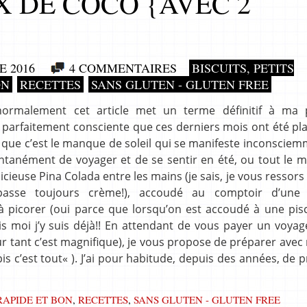
X DE COCO {AVEC 2
 2016
4 COMMENTAIRES
BISCUITS, PETITS
ON
RECETTES
SANS GLUTEN - GLUTEN FREE
normalement cet article met un terme définitif à ma 
, parfaitement consciente que ces derniers mois ont été pl
e que c’est le manque de soleil qui se manifeste inconscie
antanément de voyager et de se sentir en été, ou tout le 
cieuse Pina Colada entre les mains (je sais, je vous ressors 
passe toujours crème!), accoudé au comptoir d’une 
picorer (oui parce que lorsqu’on est accoudé à une pisc
ais moi j’y suis déjà!! En attendant de vous payer un voyag
r tant c’est magnifique), je vous propose de préparer avec
is c’est tout« ). J’ai pour habitude, depuis des années, de 
RAPIDE ET BON
,
RECETTES
,
SANS GLUTEN - GLUTEN FREE