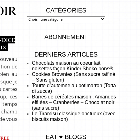
OIR
CATÉGORIES
ABONNEMENT
NDICE
IX
DERNIERS ARTICLES
 nouveau
Chocolats maison au coeur lait
stion de
noisettes façon Kinder Shoko-bons®
bien au
Cookies Brownies (Sans sucre raffiné
– Sans gluten)
rsque je
Tourte d’automne au potimarron (Torta
s cartes
di zucca)
oup, ces
Barres de céréales maison : Amandes
effilées – Cranberries – Chocolat noir
e temps
(sans sucre)
de champ
Le Tiramisu classique onctueux (avec
 de vous
biscuits maison)
EAT ♥ BLOGS
FREE
,