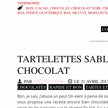
THERMOMIX
BON
,
CACAO
,
CHOCOLAT
,
CHOCOLAT NOIR
,
CH
BAS
,
INDICE GLYCÉMIQUE BAS
,
MI-CUIT
,
MOELLEUX
CO
TARTELETTES SABL
CHOCOLAT
PAR
GIRLYCOOKER
LE
21 AVRIL 201
CHOCOLATÉS
RAPIDE ET BON
TARTES E
Bon, je sais, j’abuse un peu! On vient à peine de so
vous propose une recette encore bien chocolatée
envie de les partager sur le champ! En fait, il y a