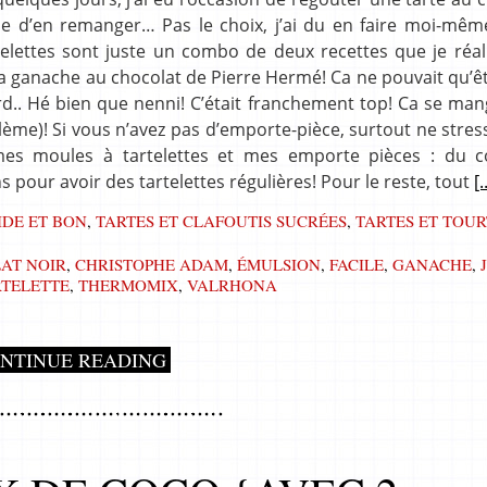
envie d’en remanger… Pas le choix, j’ai du en faire moi-mêm
elettes sont juste un combo de deux recettes que je réal
la ganache au chocolat de Pierre Hermé! Ca ne pouvait qu’ê
urd.. Hé bien que nenni! C’était franchement top! Ca se ma
blème)! Si vous n’avez pas d’emporte-pièce, surtout ne stres
mes moules à tartelettes et mes emporte pièces : du co
 pour avoir des tartelettes régulières! Pour le reste, tout
[.
IDE ET BON
,
TARTES ET CLAFOUTIS SUCRÉES
,
TARTES ET TOUR
AT NOIR
,
CHRISTOPHE ADAM
,
ÉMULSION
,
FACILE
,
GANACHE
,
RTELETTE
,
THERMOMIX
,
VALRHONA
NTINUE READING