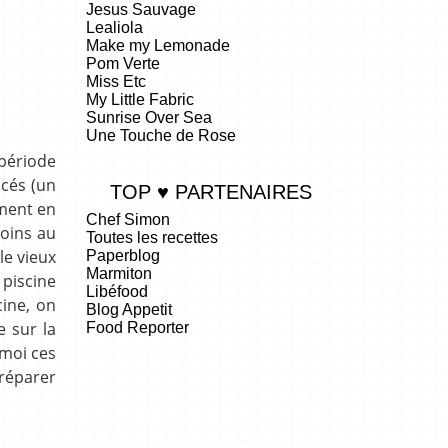
Jesus Sauvage
Lealiola
Make my Lemonade
Pom Verte
Miss Etc
My Little Fabric
Sunrise Over Sea
Une Touche de Rose
période
acés (un
TOP ♥ PARTENAIRES
mment en
Chef Simon
moins au
Toutes les recettes
le vieux
Paperblog
Marmiton
piscine
Libéfood
ine, on
Blog Appetit
e sur la
Food Reporter
.
 moi ces
préparer