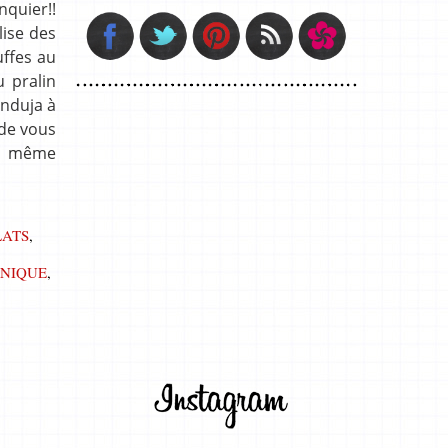
nquier!!
lise des
uffes au
u pralin
anduja à
 de vous
’a même
ATS
,
NIQUE
,