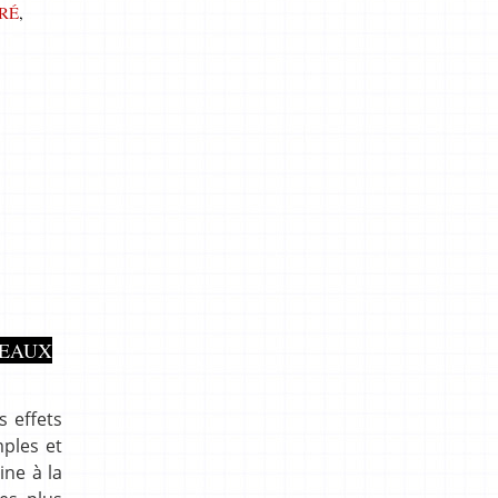
RÉ
,
TEAUX
s effets
mples et
ine à la