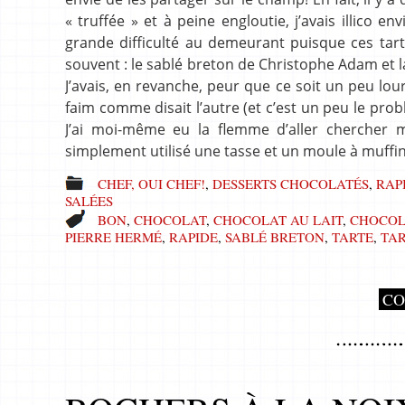
« truffée » et à peine engloutie, j’avais illico 
grande difficulté au demeurant puisque ces tart
souvent : le sablé breton de Christophe Adam et 
J’avais, en revanche, peur que ce soit un peu lo
faim comme disait l’autre (et c’est un peu le pro
J’ai moi-même eu la flemme d’aller chercher 
simplement utilisé une tasse et un moule à muffins
CHEF, OUI CHEF!
,
DESSERTS CHOCOLATÉS
,
RAP
SALÉES
BON
,
CHOCOLAT
,
CHOCOLAT AU LAIT
,
CHOCOL
PIERRE HERMÉ
,
RAPIDE
,
SABLÉ BRETON
,
TARTE
,
TA
CO