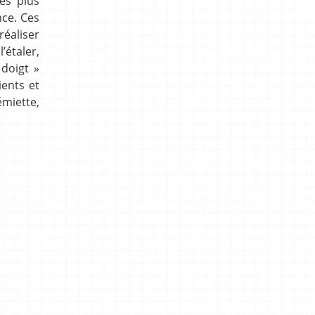
les plus
nce. Ces
réaliser
’étaler,
 doigt »
ients et
émiette,