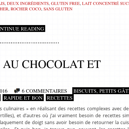
IS
,
DEUX INGRÉDIENTS
,
GLUTEN FREE
,
LAIT CONCENTRÉ SUC
HER
,
ROCHER COCO
,
SANS GLUTEN
NTINUE READING
 AU CHOCOLAT ET
016
6 COMMENTAIRES
BISCUITS, PETITS GÂ
RAPIDE ET BON
RECETTES
fis culinaires » en réalisant des recettes complexes avec de
lles), et d’autres où j’ai vraiment besoin de recettes si
claquement de doigt sans avoir besoin de retourner la cuis