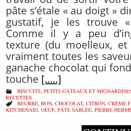
pâte s’étale « au doigt » d
gustatif, je les trouve
Comme il y a peu d’ing
texture (du moelleux, et 
vraiment toutes les saveurs
ganache chocolat qui fond 
touche
[.....]
BISCUITS, PETITS GÂTEAUX ET MIGNARDISE
RECETTES
BEURRE
,
BON
,
CHOCOLAT
,
CITRON
,
CRÈME F
KITCHENAID
,
OEUF
,
PÂTE SABLÉE
,
PIERRE HERM