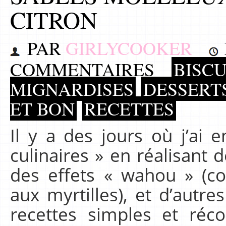
CITRON
PAR
GIRLYCOOKER
COMMENTAIRES
BISCU
MIGNARDISES
DESSERT
ET BON
RECETTES
Il y a des jours où j’ai 
culinaires » en réalisant
des effets « wahou » (c
aux myrtilles), et d’autre
recettes simples et réco