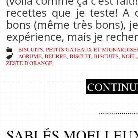
(voilà comme ça c’est fait!
recettes que je teste! A 
bons (même très bons), je
expérience, mais je rech
BISCUITS, PETITS GÂTEAUX ET MIGNARDISE
AGRUME
,
BEURRE
,
BISCUIT
,
BISCUITS
,
NOËL
ZESTE D'ORANGE
CONTINU
SABLÉS MOELLEU