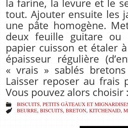
la farine, la levure et le
tout. Ajouter ensuite les 
une pâte homogène. Mett
deux feuille guitare ou
papier cuisson et étaler à
épaisseur régulière (d’
« vrais » sablés bretons 
Laisser reposer au frai
Vous pouvez alors choisir :
BISCUITS, PETITS GÂTEAUX ET MIGNARDISE
BEURRE
,
BISCUITS
,
BRETON
,
KITCHENAID
,
M