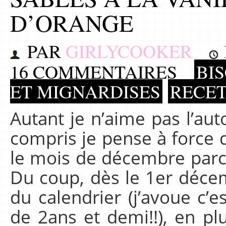
D’ORANGE
PAR
GIRLYCOOKER
16 COMMENTAIRES
BI
ET MIGNARDISES
RECE
Autant je n’aime pas l’aut
compris je pense à force d
le mois de décembre parce
Du coup, dès le 1er décem
du calendrier (j’avoue c’es
de 2ans et demi!!), en pl