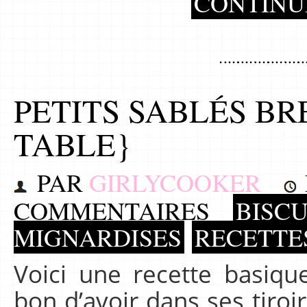
CONTINU
PETITS SABLÉS B
TABLE}
PAR
GIRLYCOOKER
COMMENTAIRES
BISCU
MIGNARDISES
RECETTE
Voici une recette basique
bon d’avoir dans ses tiroi