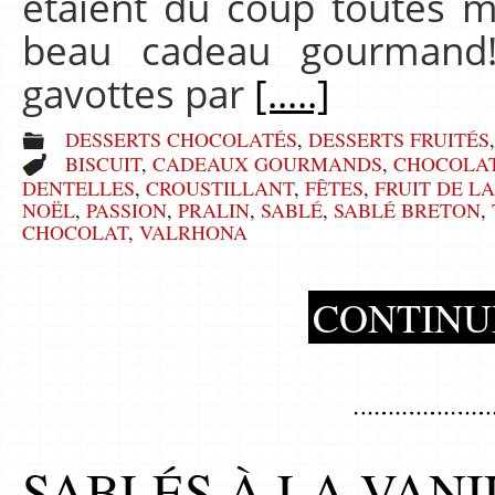
étaient du coup toutes m
beau cadeau gourmand!)
gavottes par
[.....]
DESSERTS CHOCOLATÉS
,
DESSERTS FRUITÉS
BISCUIT
,
CADEAUX GOURMANDS
,
CHOCOLA
DENTELLES
,
CROUSTILLANT
,
FÊTES
,
FRUIT DE LA
NOËL
,
PASSION
,
PRALIN
,
SABLÉ
,
SABLÉ BRETON
,
CHOCOLAT
,
VALRHONA
CONTINU
SABLÉS À LA VANI