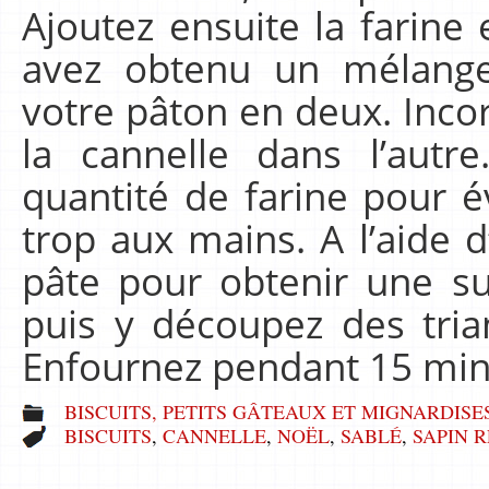
Ajoutez ensuite la farine 
avez obtenu un mélang
votre pâton en deux. Incor
la cannelle dans l’autr
quantité de farine pour é
trop aux mains. A l’aide 
pâte pour obtenir une su
puis y découpez des trian
Enfournez pendant 15 mi
BISCUITS, PETITS GÂTEAUX ET MIGNARDISE
BISCUITS
,
CANNELLE
,
NOËL
,
SABLÉ
,
SAPIN 