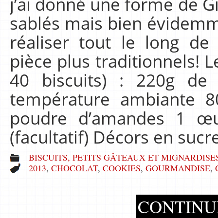
j’ai donné une forme de 
sablés mais bien évidemme
réaliser tout le long d
pièce plus traditionnels! 
40 biscuits) : 220g de
température ambiante 8
poudre d’amandes 1 œu
(facultatif) Décors en sucr
BISCUITS, PETITS GÂTEAUX ET MIGNARDISE
2013
,
CHOCOLAT
,
COOKIES
,
GOURMANDISE
,
CONTINU