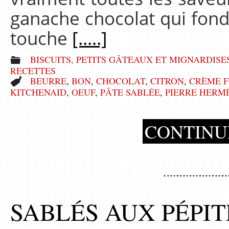
ganache chocolat qui fond 
touche
[.....]
BISCUITS, PETITS GÂTEAUX ET MIGNARDISE
RECETTES
BEURRE
,
BON
,
CHOCOLAT
,
CITRON
,
CRÈME F
KITCHENAID
,
OEUF
,
PÂTE SABLÉE
,
PIERRE HERM
CONTINU
SABLÉS AUX PÉPI