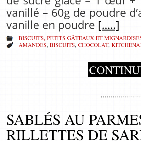
de sucre glace – 1 œuf + 
vanillé – 60g de poudre d
vanille en poudre
[.....]
BISCUITS, PETITS GÂTEAUX ET MIGNARDISE
AMANDES
,
BISCUITS
,
CHOCOLAT
,
KITCHENA
CONTINU
SABLÉS AU PARMES
RILLETTES DE SAR