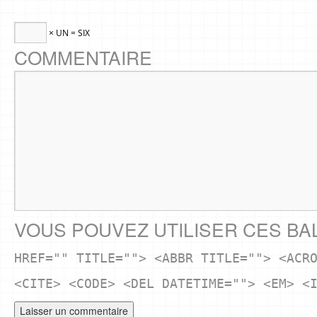
× UN = SIX
COMMENTAIRE
VOUS POUVEZ UTILISER CES BA
HREF="" TITLE=""> <ABBR TITLE=""> <ACR
<CITE> <CODE> <DEL DATETIME=""> <EM> <