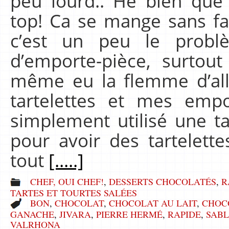
peu lourd.. Hé bien que 
top! Ca se mange sans fa
c’est un peu le probl
d’emporte-pièce, surtout
même eu la flemme d’al
tartelettes et mes empo
simplement utilisé une t
pour avoir des tartelette
tout
[.....]
CHEF, OUI CHEF!
,
DESSERTS CHOCOLATÉS
,
R
TARTES ET TOURTES SALÉES
BON
,
CHOCOLAT
,
CHOCOLAT AU LAIT
,
CHOC
GANACHE
,
JIVARA
,
PIERRE HERMÉ
,
RAPIDE
,
SABL
VALRHONA