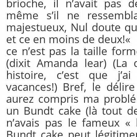
brioche, il n’avait pas d
même s’il ne ressembl
majestueux, Nul doute qu’i
et ce en moins de deux!« L
ce n’est pas la taille for
(dixit Amanda lear) (La
histoire, c’est que j’
vacances!) Bref, le déli
aurez compris ma problém
un Bundt cake (là tout d
n’avais pas le fameux « 
Bundt cake peut légitime