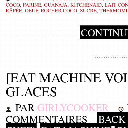
COCO
,
FARINE
,
GUANAJA
,
KITCHENAID
,
LAIT CO
RÂPÉE
,
OEUF
,
ROCHER COCO
,
SUCRE
,
THERMOMI
CONTINU
[EAT MACHINE VOL 
GLACES
PAR
GIRLYCOOKER
COMMENTAIRES
BACK 