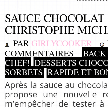
SAUCE CHOCOLAT
CHRISTOPHE MIC
PAR
GIRLYCOOKER
COMMENTAIRES
BACK 
CHEF!
DESSERTS CHOC
SORBETS
RAPIDE ET BO
Après la sauce au chocola
propose une nouvelle r
m’empêcher de tester à p