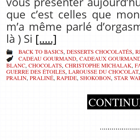
vous présenter aujourd’hui
que c’est celles que mo
m’a même parlé d’orgasme
là ) Si
[.....]
BACK TO BASICS
,
DESSERTS CHOCOLATÉS
,
R
CADEAU GOURMAND
,
CADEAUX GOURMAN
BLANC
,
CHOCOLATS
,
CHRISTOPHE MICHALAK
,
F
GUERRE DES ÉTOILES
,
LAROUSSE DU CHOCOLAT
PRALIN
,
PRALINÉ
,
RAPIDE
,
SHOKOBON
,
STAR WA
CONTINU