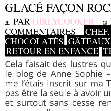
GLACÉ FAÇON RO
PAR
GIRLYCOOKER
COMMENTAIRES
CHEF,
CHOCOLATÉS
GÂTEAUX
RETOUR EN ENFANCE
T
Cela faisait des lustres q
le blog de Anne Sophie –
me l’étais inscrit sur ma 
pas être la seule à avoir 
et surtout sans cesse ren