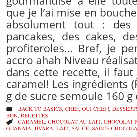
gourmandise à elle toute
que je l’ai mise en bouche,
absolument tout : des 
pancakes, des cakes, des
profiteroles… Bref, je p
accro ahah Niveau réalisat
dans cette recette, il faut
caramel! Les ingrédients (
g de sucre semoule 160 g 
BACK TO BASICS
,
CHEF, OUI CHEF!
,
DESSERT
BON
,
RECETTES
CARAMEL
,
CHOCOLAT AU LAIT
,
CHOCOLAT 
GUANAJA
,
JIVARA
,
LAIT
,
SAUCE
,
SAUCE CHOCOLA