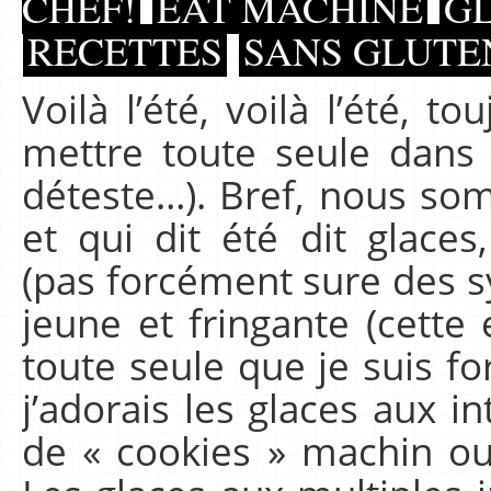
CHEF!
EAT MACHINE
GL
RECETTES
SANS GLUTEN
Voilà l’été, voilà l’été, 
mettre toute seule dans
déteste…). Bref, nous so
et qui dit été dit glace
(pas forcément sure des sy
jeune et fringante (cette
toute seule que je suis for
j’adorais les glaces aux i
de « cookies » machin o