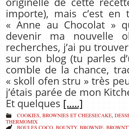
originelle de cette rec
importe), mais c’est en
« Anne au Chocolat » que
devenir ma nouvelle o
recherches, j’ai pu trouve
sur son blog (tu parles d
comble de la chance, tra
« skoll ofen stru » très pe
j’étais parée de mon Kitch
Et quelques
[.....]
COOKIES, BROWNIES ET CHEESECAKE
,
DESS
THERMOMIX
BOULES COCO
,
BOUNTY
,
BROWNIE
,
BROWNT