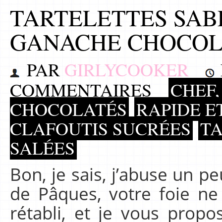
TARTELETTES SAB
GANACHE CHOCO
PAR
GIRLYCOOKER
COMMENTAIRES
CHEF,
CHOCOLATÉS
RAPIDE E
CLAFOUTIS SUCRÉES
TA
SALÉES
Bon, je sais, j’abuse un pe
de Pâques, votre foie ne
rétabli, et je vous prop