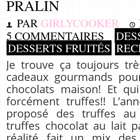
PRALIN
PAR
GIRLYCOOKER
5 COMMENTAIRES
DES
DESSERTS FRUITÉS
REC
Je trouve ça toujours trè
cadeaux gourmands pou
chocolats maison! Et qui
forcément truffes!! L’an
proposé des truffes au
truffes chocolat au lait p
réalité fait un mix des