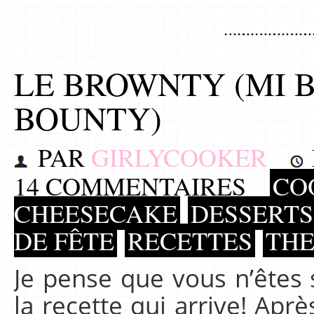
LE BROWNTY (MI B
BOUNTY)
PAR
GIRLYCOOKER
14 COMMENTAIRES
CO
CHEESECAKE
DESSERT
DE FÊTE
RECETTES
TH
Je pense que vous n’êtes
la recette qui arrive! Apr