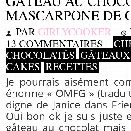
GÂTEAU AU CHOC
MASCARPONE DE C
PAR
GIRLYCOOKER
13 COMMENTAIRES
CHE
CHOCOLATÉS
GÂTEAUX 
CAKES
RECETTES
Je pourrais aisément co
énorme « OMFG » (tradui
digne de Janice dans Frie
Oui bon ok je suis juste 
gâteau au chocolat mais 