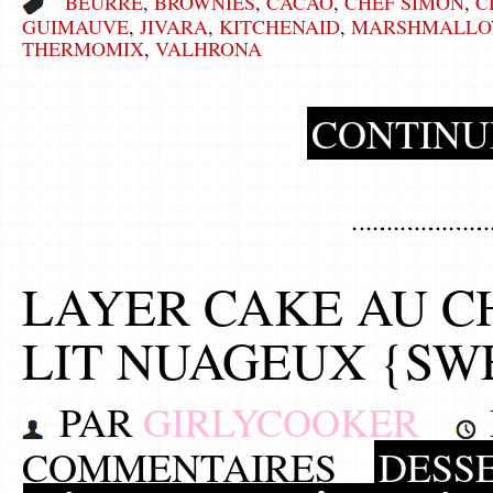
BEURRE
,
BROWNIES
,
CACAO
,
CHEF SIMON
,
C
GUIMAUVE
,
JIVARA
,
KITCHENAID
,
MARSHMALL
THERMOMIX
,
VALHRONA
CONTINU
LAYER CAKE AU C
LIT NUAGEUX {SW
PAR
GIRLYCOOKER
COMMENTAIRES
DESS