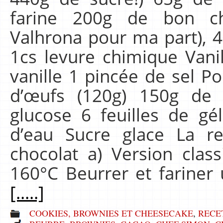
farine 200g de bon ch
Valhrona pour ma part), 
1cs levure chimique Vani
vanille 1 pincée de sel P
d’œufs (120g) 150g de
glucose 6 feuilles de g
d’eau Sucre glace La r
chocolat a) Version clas
160°C Beurrer et farine
[.....]
COOKIES, BROWNIES ET CHEESECAKE
,
RECE