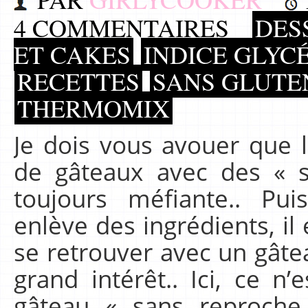
4 COMMENTAIRES
DES
ET CAKES
INDICE GLYCÉ
RECETTES
SANS GLUTEN
THERMOMIX
Je dois vous avouer que l
de gâteaux avec des « s
toujours méfiante.. Pui
enlève des ingrédients, il
se retrouver avec un gâte
grand intérêt.. Ici, ce n’e
gâteau « sans reproche