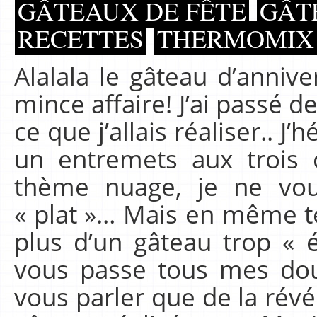
GÂTEAUX DE FÊTE
GÂT
RECETTES
THERMOMIX
Alalala le gâteau d’annive
mince affaire! J’ai passé
ce que j’allais réaliser.. J’
un entremets aux trois 
thème nuage, je ne vou
« plat »… Mais en même t
plus d’un gâteau trop « é
vous passe tous mes dou
vous parler que de la révél