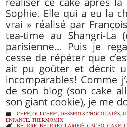
réaliser ce cake après la 
Sophie. Elle qui a eu la c
vrai » réalisé par Françoi
tea-time au Shangri-La (
parisienne… Puis je rega
cesse de répéter que c’es
ait pu goûter et décrit 
incomparables! Comme j’a
de son blog (son cake al
son giant cookie), je me d
CHEF, OUI CHEF!
,
DESSERTS CHOCOLATÉS
,
G
ENFANCE
,
THERMOMIX
BEURRE
,
BEURRE CLARIFIÉ
,
CACAO
,
CAKE
,