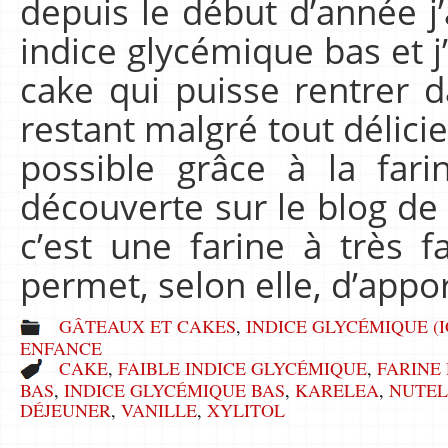
depuis le début d’année j’
indice glycémique bas et j
cake qui puisse rentrer d
restant malgré tout délicie
possible grâce à la far
découverte sur le blog de 
c’est une farine à très f
permet, selon elle, d’appo
GÂTEAUX ET CAKES
,
INDICE GLYCÉMIQUE (I
ENFANCE
CAKE
,
FAIBLE INDICE GLYCÉMIQUE
,
FARINE
BAS
,
INDICE GLYCÉMIQUE BAS
,
KARELEA
,
NUTE
DÉJEUNER
,
VANILLE
,
XYLITOL