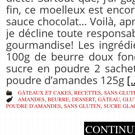
fin, ce moelleux est encor
sauce chocolat… Voilà, ap
je décline toute responsab
gourmandise! Les ingréd
100g de beurre doux fon
sucre en poudre 2 sachet
poudre d’amandes 125g
[.
GÂTEAUX ET CAKES
,
RECETTES
,
SANS GLUT
AMANDES
,
BEURRE
,
DESSERT
,
GÂTEAU
,
GLU
POUDRE D'AMANDES
,
SANS GLUTEN
,
SUCRE GLA
CONTINU