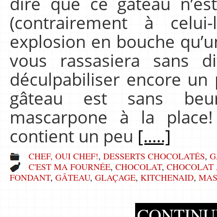
dire que ce gâteau n’est
(contrairement à celui
explosion en bouche qu’un
vous rassasiera sans dif
déculpabiliser encore un 
gâteau est sans beur
mascarpone à la place!
contient un peu
[.....]
CHEF, OUI CHEF!
,
DESSERTS CHOCOLATÉS
,
G
C'EST MA FOURNÉE
,
CHOCOLAT
,
CHOCOLAT 
FONDANT
,
GÂTEAU
,
GLAÇAGE
,
KITCHENAID
,
MAS
CONTINU