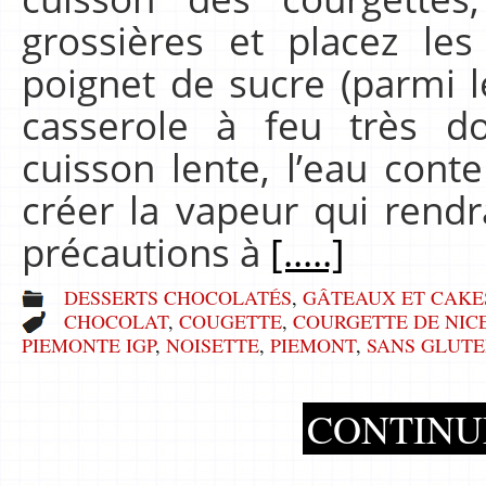
grossières et placez le
poignet de sucre (parmi 
casserole à feu très d
cuisson lente, l’eau cont
créer la vapeur qui rendr
précautions à
[.....]
DESSERTS CHOCOLATÉS
,
GÂTEAUX ET CAKE
CHOCOLAT
,
COUGETTE
,
COURGETTE DE NIC
PIEMONTE IGP
,
NOISETTE
,
PIEMONT
,
SANS GLUT
CONTINU