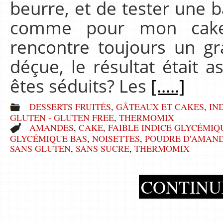
beurre, et de tester un
comme pour mon cake 
rencontre toujours un gr
déçue, le résultat était a
êtes séduits? Les
[.....]
DESSERTS FRUITÉS
,
GÂTEAUX ET CAKES
,
IN
GLUTEN - GLUTEN FREE
,
THERMOMIX
AMANDES
,
CAKE
,
FAIBLE INDICE GLYCÉMIQ
GLYCÉMIQUE BAS
,
NOISETTES
,
POUDRE D'AMAN
SANS GLUTEN
,
SANS SUCRE
,
THERMOMIX
CONTINU