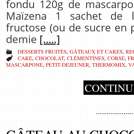
fondu 120g de mascarpo
Maïzena 1 sachet de 
fructose (ou de sucre en 
demie
[.....]
DESSERTS FRUITÉS
,
GÂTEAUX ET CAKES
,
RE
CAKE
,
CHOCOLAT
,
CLÉMENTINES
,
CORSE
,
FR
MASCARPONE
,
PETIT-DÉJEUNER
,
THERMOMIX
,
V
CONTINU